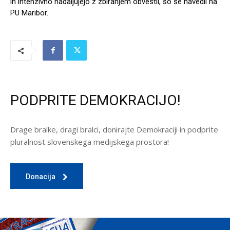
in intenzivno nadaljujejo z zbiranjem obvestil, so še navedli na
PU Maribor.
PODPRITE DEMOKRACIJO!
Drage bralke, dragi bralci, donirajte Demokraciji in podprite
pluralnost slovenskega medijskega prostora!
Donacija