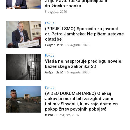
z njo v avtu ruska prijateljica in
družinska znanka
6. avgusta, 2026
Fokus
(PREJELI SMO) Sporočilo za javnost
dr. Petra Jambreka: Ne pišem ustavne
obtožbe
Gašper Blažič
-
6. avgusta, 2026
Fokus
Vlada ne nasprotuje predlogu novele
kazenskega zakonika SD
Gašper Blažič
-
6. avgusta, 2026
Fokus
(VIDEO DOKUMENTAREC) Oleksij
Jukov bi moral biti za zgled vsem
tistim v Sloveniji, ki ovirajo dostojen
pokop žrtev povojnih pobojev!
testni
-
6. avgusta, 2026