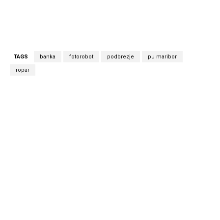
TAGS
banka
fotorobot
podbrezje
pu maribor
ropar