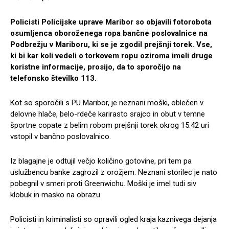
Policisti Policijske uprave Maribor so objavili fotorobota
osumljenca oboro
ženega ropa bančne poslovalnice na
Podbre
žju v Mariboru, ki se je zgodil prej
šnji torek. Vse,
ki bi kar koli vedeli o torkovem ropu oziroma imeli druge
koristne informacije, prosijo, da to sporočijo na
telefonsko
številko 113.
Kot so sporočili s PU Maribor, je neznani moški, oblečen v
delovne hlače, belo-rdeče karirasto srajco in obut v temne
športne copate z belim robom prejšnji torek okrog 15.42 uri
vstopil v bančno poslovalnico.
Iz blagajne je odtujil večjo količino gotovine, pri tem pa
uslužbencu banke zagrozil z orožjem. Neznani storilec je nato
pobegnil v smeri proti Greenwichu. Moški je imel tudi siv
klobuk in masko na obrazu.
Policisti in kriminalisti so opravili ogled kraja kaznivega dejanja