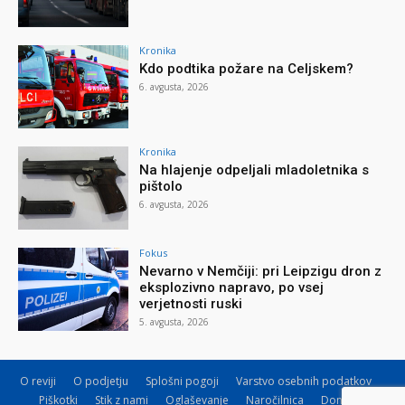
Kronika
Kdo podtika požare na Celjskem?
6. avgusta, 2026
Kronika
Na hlajenje odpeljali mladoletnika s
pištolo
6. avgusta, 2026
Fokus
Nevarno v Nemčiji: pri Leipzigu dron z
eksplozivno napravo, po vsej
verjetnosti ruski
5. avgusta, 2026
O reviji
O podjetju
Splošni pogoji
Varstvo osebnih podatkov
Piškotki
Stik z nami
Oglaševanje
Naročilnica
Donacije