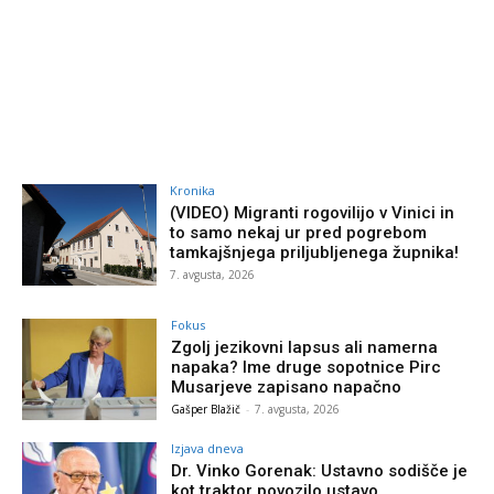
Kronika
(VIDEO) Migranti rogovilijo v Vinici in
to samo nekaj ur pred pogrebom
tamkajšnjega priljubljenega župnika!
7. avgusta, 2026
Fokus
Zgolj jezikovni lapsus ali namerna
napaka? Ime druge sopotnice Pirc
Musarjeve zapisano napačno
Gašper Blažič
-
7. avgusta, 2026
Izjava dneva
Dr. Vinko Gorenak: Ustavno sodišče je
kot traktor povozilo ustavo