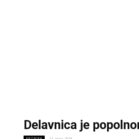
Delavnica je popoln
14. maja, 2018
KRONIKA