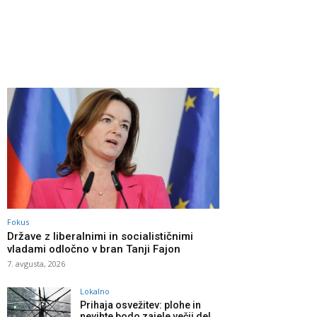
Fokus
Države z liberalnimi in socialističnimi
vladami odločno v bran Tanji Fajon
7. avgusta, 2026
Lokalno
Prihaja osvežitev: plohe in
nevihte bodo zajele večji del