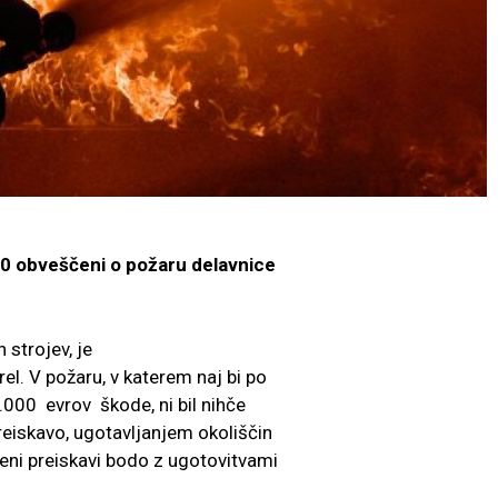
3.30 obveščeni o požaru delavnice
 strojev, je
el. V požaru, v katerem naj bi po
000 evrov škode, ni bil nihče
reiskavo, ugotavljanjem okoliščin
eni preiskavi bodo z ugotovitvami