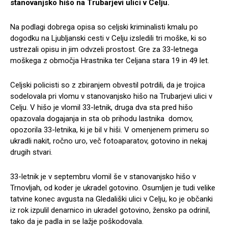
stanovanjsko hišo na Trubarjevi ulici v Celju.
Na podlagi dobrega opisa so celjski kriminalisti kmalu po
dogodku na Ljubljanski cesti v Celju izsledili tri moške, ki so
ustrezali opisu in jim odvzeli prostost. Gre za 33-letnega
moškega z območja Hrastnika ter Celjana stara 19 in 49 let.
Celjski policisti so z zbiranjem obvestil potrdili, da je trojica
sodelovala pri vlomu v stanovanjsko hišo na Trubarjevi ulici v
Celju. V hišo je vlomil 33-letnik, druga dva sta pred hišo
opazovala dogajanja in sta ob prihodu lastnika domov,
opozorila 33-letnika, ki je bil v hiši. V omenjenem primeru so
ukradli nakit, ročno uro, več fotoaparatov, gotovino in nekaj
drugih stvari.
33-letnik je v septembru vlomil še v stanovanjsko hišo v
Trnovljah, od koder je ukradel gotovino. Osumljen je tudi velike
tatvine konec avgusta na Gledališki ulici v Celju, ko je občanki
iz rok izpulil denarnico in ukradel gotovino, žensko pa odrinil,
tako da je padla in se lažje poškodovala.