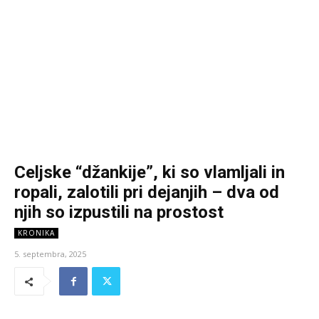
Celjske “džankije”, ki so vlamljali in
ropali, zalotili pri dejanjih – dva od
njih so izpustili na prostost
KRONIKA
5. septembra, 2025