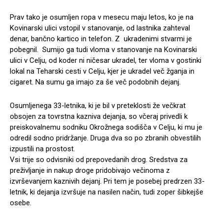
Prav tako je osumljen ropa v mesecu maju letos, ko je na
Kovinarski ulici vstopil v stanovanje, od lastnika zahteval
denar, bančno kartico in telefon. Z ukradenimi stvarmi je
pobegnil. Sumijo ga tudi vloma v stanovanje na Kovinarski
ulici v Celju, od koder ni ničesar ukradel, ter vloma v gostinki
lokal na Teharski cesti v Celju, kjer je ukradel več žganja in
cigaret. Na sumu ga imajo za še več podobnih dejanj.
Osumljenega 33-letnika, ki je bil v preteklosti že večkrat
obsojen za tovrstna kazniva dejanja, so včeraj privedli k
preiskovalnemu sodniku Okrožnega sodišča v Celju, ki mu je
odredil sodno pridržanje. Druga dva so po zbranih obvestilih
izpustili na prostost.
Vsi trije so odvisniki od prepovedanih drog. Sredstva za
preživljanje in nakup droge pridobivajo večinoma z
izvrševanjem kaznivih dejanj. Pri tem je posebej predrzen 33-
letnik, ki dejanja izvršuje na nasilen način, tudi zoper šibkejše
osebe.