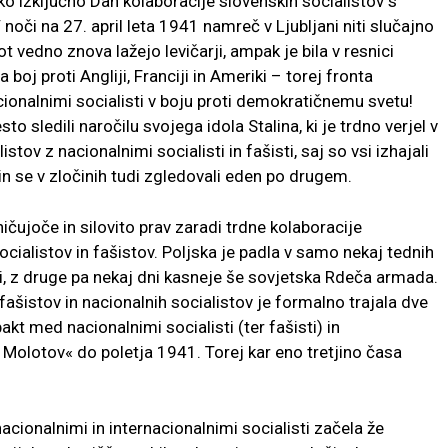
ko izključno Dan kolaboracije slovenskih socialistov s
či na 27. april leta 1941 namreč v Ljubljani niti slučajno
t vedno znova lažejo levičarji, ampak je bila v resnici
boj proti Angliji, Franciji in Ameriki – torej fronta
acionalnimi socialisti v boju proti demokratičnemu svetu!
sto sledili naročilu svojega idola Stalina, ki je trdno verjel v
stov z nacionalnimi socialisti in fašisti, saj so vsi izhajali
 in se v zločinih tudi zgledovali eden po drugem.
ičujoče in silovito prav zaradi trdne kolaboracije
socialistov in fašistov. Poljska je padla v samo nekaj tednih
sti, z druge pa nekaj dni kasneje še sovjetska Rdeča armada.
 fašistov in nacionalnih socialistov je formalno trajala dve
pakt med nacionalnimi socialisti (ter fašisti) in
– Molotov« do poletja 1941. Torej kar eno tretjino časa
acionalnimi in internacionalnimi socialisti začela že