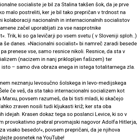
onalne socialiste je bil za Stalina takšen šok, da je prve
 malo postreliti, ker je bil tako prepričan v trdnost na
i kolaboraciji nacionalnih in internacionalnih socialistov
namene začel uporabljati za vse nasprotnike
. Trik, ki so ga levičarji po vsem svetu ( v Sloveniji sploh..)
a še danes. »Nacionalni socialist« bi namreč zaradi besede
 pa prenese vse, samo resnice nikoli. Resnice, da sta v
alizem (nacizem in nanj priklopljen fašizem) ter
n isto – samo dva obraza enega in istega totalitarnega zla.
išenem neznanju levosučno šolskega in levo-medijskega
Šele če veš, da sta tako internacionalni socializem kot
 Marxu, povsem razumeš, da bi tisti mladi, ki skačejo
hko zraven nosili tudi kljukasti križ; ker sta oba
ih idejah. Krasen dokaz tega so poslanci Levice, ki so v
m provokativno prebral prvomajski nagovor Adolfa Hitlerja,
jo za vsako besedo!«, povsem prepričani, da je njihova
glejte posnetek na YouTube!