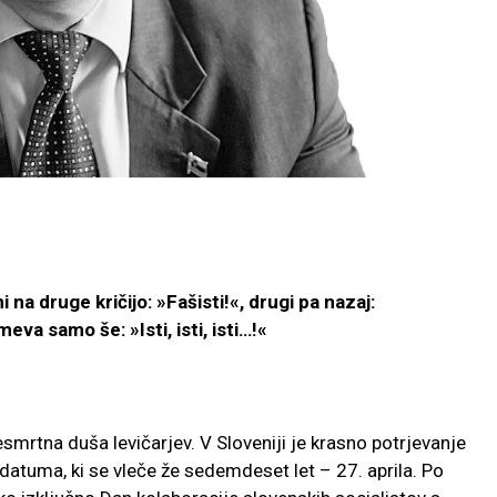
na druge kričijo: »Fašisti!«, drugi pa nazaj:
va samo še: »Isti, isti, isti…!«
smrtna duša levičarjev. V Sloveniji je krasno potrjevanje
atuma, ki se vleče že sedemdeset let – 27. aprila. Po