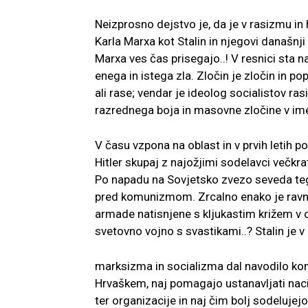
Neizprosno dejstvo je, da je v rasizmu in 
Karla Marxa kot Stalin in njegovi današnji 
Marxa ves čas prisegajo..! V resnici sta 
enega in istega zla. Zločin je zločin in p
ali rase; vendar je ideolog socialistov r
razrednega boja in masovne zločine v im
V času vzpona na oblast in v prvih letih 
Hitler skupaj z najožjimi sodelavci večkr
Po napadu na Sovjetsko zvezo seveda tega
pred komunizmom. Zrcalno enako je ravnal t
armade natisnjene s kljukastim križem v o
svetovno vojno s svastikami..? Stalin je 
marksizma in socializma dal navodilo komu
Hrvaškem, naj pomagajo ustanavljati nacio
ter organizacije in naj čim bolj sodeluje