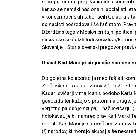
mnogo, mnogo prej. Nacistična koncentrac
ker so se nemški nacionalni socialisti leta
v koncentracijskih taboriščih Gulag-a v ta
so nacisti posredovali še fašistom. Prav 
Džerdžinskega v Moskvi pri tajni politični
nacisti so se šolali tudi socialisti/komuni
Slovenije… Star slovenski pregovor pravi, d
Rasist Karl Marx je idejni oče nacional
Dolgoletna kolaboracija med fašisti, komuni
Zločinskost totalitarizmov 20. In 21. sto
Kadar levičarji v majicah s podobo Karla M
genocidu ter kažejo s prstom na druge, je 
verjetno pa oboje skupaj… pač levičarji…). 
holokavst, je bil namreč prav Karl Marx! T
morali. Karl Marx je namreč prvi zahteval 
(!) narodov, ki morajo skupaj s še nekateri