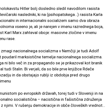
holokavstu Hitler bolj dosledno sledil navodilom rasista
levičarski nasledniki, ki na (psihopatskega…) rasista Karla
nacionalni in internacionalni socializem samo dva obraza
opolnoma vseeno je, ali je narejen v imenu razrednega boja,
asist Karl Marx zahteval oboje: masovne zločine v imenu
enu rase.
po zmagi nacionalnega socializma v Nemčiji je tudi Adolf
at poudaril marksistične temelje nacionalnega socializma.
 ni bilo več in za propagando se je prikazoval kot branik
udi Stalin. Bi verjeli, da so bile prve knjižice Rdeče
zadju in da obstajajo rublji iz obdobja pred drugo
v imenu
nistom po evropskih državah, torej tudi v Sloveniji in na
nalno socialistična – nacistična in fašistična združenja
jo z njimi. V rušenju demokracije in obče človeških vrednot…