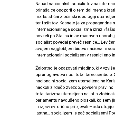
Napad nacionalnih socialistov na internaci
prinašalce opozoril o tem dal menda kratko
marksistični zločinski ideologiji utemeljen
ter fašistov. Kasneje je za propagandne 
internacionalnega socializma izraz »fašist«
povzeli po Stalinu in se masovno uporablj
socialist povedal preveč resnice… Levičar
svojem najglobljem bistvu nacionalni soci
internacionalni socializem v resnici eno i
Žalostno je opazovati mladino, ki v vzv
opranoglavstva nosi totalitarne simbole. 
nacionalni socializem utemeljena na Karlu
naokoli z rdečo zvezdo, povsem pravilno la
totalitarizma utemeljena na istih zločinsk
parlamentu navdušeno ploskali, ko sem ji
in izjavi evforično pritrjevali – »da stoji
lastna… socializem je pač socializem! Po