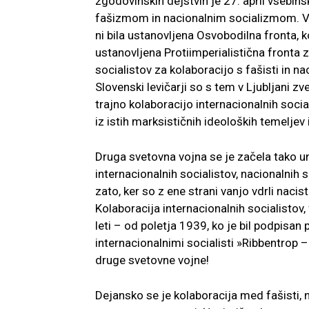
zgodovinskih dejstvih je 27. april vsebins
fašizmom in nacionalnim socializmom. V no
ni bila ustanovljena Osvobodilna fronta, ko
ustanovljena Protiimperialistična fronta za 
socialistov za kolaboracijo s fašisti in n
Slovenski levičarji so s tem v Ljubljani zve
trajno kolaboracijo internacionalnih sociali
iz istih marksističnih ideoloških temeljev
Druga svetovna vojna se je začela tako un
internacionalnih socialistov, nacionalnih 
zato, ker so z ene strani vanjo vdrli naci
Kolaboracija internacionalnih socialistov,
leti – od poletja 1939, ko je bil podpisan 
internacionalnimi socialisti »Ribbentrop 
druge svetovne vojne!
Dejansko se je kolaboracija med fašisti, n