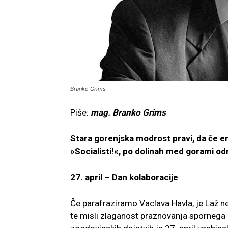
Branko Grims
Piše:
mag. Branko Grims
Stara gorenjska modrost pravi, da če eni 
»Socialisti!«, po dolinah med gorami odme
27. april – Dan kolaboracije
Če parafraziramo Vaclava Havla, je Laž ne
te misli zlaganost praznovanja spornega d