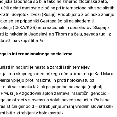
ijska taborišča so bila tako neizmerno zločinska zato,
 učili delati masovne zločine pri internacionalnih socialistih
kratni Sovjetski zvezi (Rusiji). Pridobljeno zločinsko znanje
tako so se pripadniki Gestapa šolali na akademiji
 policiji (ČEKA/KGB) internacionalnih socialistov. Skupaj z
sti iz nekdanje Jugoslavije s Titom na čelu, seveda tudi iz
a »Gliha vkup štiha..!«
nega in internacionalnega socializma
sti in nacisti je nastala zaradi istih temeljev.
letja ima skupnega ideološkega očeta: ime mu je Karl Marx.
arxa vpijejo proti rasizmu in proti holokavstu oz.
to ali velikanska laž, ali pa popolno neznanje (najbolj
Prvi, ki je v zgodovini sploh zahteval rasistični genocid –
ega se otroci v slovenskih šolah seveda ne učijo. Pa bi se
rasistični genocid – iztrebljenje »manj vrednih slovanskih«
mi biti »iztrebljeni v holokavstu!«.