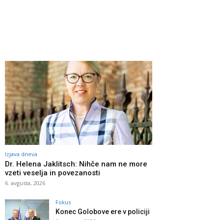
Izjava dneva
Dr. Helena Jaklitsch: Nihče nam ne more
vzeti veselja in povezanosti
6. avgusta, 2026
Fokus
Konec Golobove ere v policiji