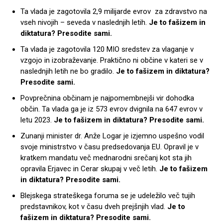
Ta vlada je zagotovila 2,9 milijarde evrov za zdravstvo na
vseh nivojih – seveda v naslednjih letih.
Je to fašizem in
diktatura? Presodite sami.
Ta vlada je zagotovila 120 MIO sredstev za vlaganje v
vzgojo in izobraževanje. Praktično ni občine v kateri se v
naslednjih letih ne bo gradilo.
Je to fašizem in diktatura?
Presodite sami.
Povprečnina občinam je najpomembnejši vir dohodka
občin. Ta vlada ga je iz 573 evrov dvignila na 647 evrov v
letu 2023.
Je to fašizem in diktatura? Presodite sami.
Zunanji minister dr. Anže Logar je izjemno uspešno vodil
svoje ministrstvo v času predsedovanja EU. Opravil je v
kratkem mandatu več mednarodni srečanj kot sta jih
opravila Erjavec in Cerar skupaj v več letih.
Je to fašizem
in diktatura? Presodite sami.
Blejskega strateškega foruma se je udeležilo več tujih
predstavnikov, kot v času dveh prejšnjih vlad.
Je to
fašizem in diktatura? Presodite sami.