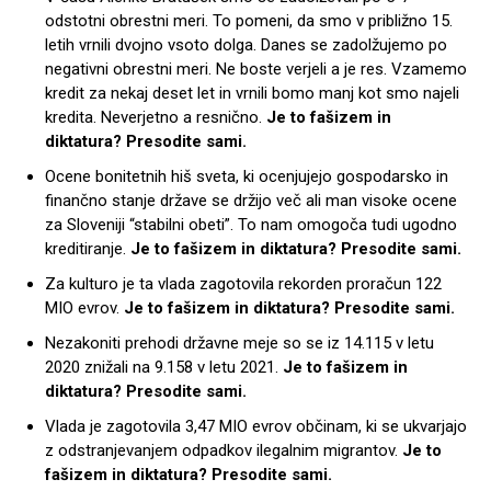
odstotni obrestni meri. To pomeni, da smo v približno 15.
letih vrnili dvojno vsoto dolga. Danes se zadolžujemo po
negativni obrestni meri. Ne boste verjeli a je res. Vzamemo
kredit za nekaj deset let in vrnili bomo manj kot smo najeli
kredita. Neverjetno a resnično.
Je to fašizem in
diktatura? Presodite sami.
Ocene bonitetnih hiš sveta, ki ocenjujejo gospodarsko in
finančno stanje države se držijo več ali man visoke ocene
za Sloveniji “stabilni obeti”. To nam omogoča tudi ugodno
kreditiranje.
Je to fašizem in diktatura? Presodite sami.
Za kulturo je ta vlada zagotovila rekorden proračun 122
MIO evrov.
Je to fašizem in diktatura? Presodite sami.
Nezakoniti prehodi državne meje so se iz 14.115 v letu
2020 znižali na 9.158 v letu 2021.
Je to fašizem in
diktatura? Presodite sami.
Vlada je zagotovila 3,47 MIO evrov občinam, ki se ukvarjajo
z odstranjevanjem odpadkov ilegalnim migrantov.
Je to
fašizem in diktatura? Presodite sami.