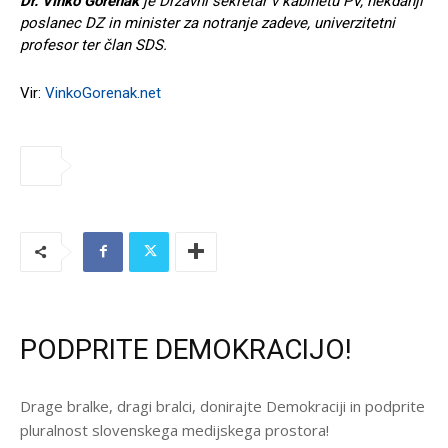
Dr. Vinko Gorenak
je Državni sekretar v kabinetu PV, nekdanji
poslanec DZ in minister za notranje zadeve, univerzitetni
profesor ter član SDS.
Vir:
VinkoGorenak.net
PODPRITE DEMOKRACIJO!
Drage bralke, dragi bralci, donirajte Demokraciji in podprite
pluralnost slovenskega medijskega prostora!