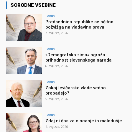
SORODNE VSEBINE
Fokus
Predsednica republike se očitno
požvižga na vladavino prava
7. avgusta, 2026
Fokus
»Demografska zima« ogroža
prihodnost slovenskega naroda
6. avgusta, 2026
Fokus
Zakaj levičarske vlade vedno
propadejo?
5. avgusta, 2026
Fokus
Zdaj ni čas za cincanje in malodušje
4. avgusta, 2026