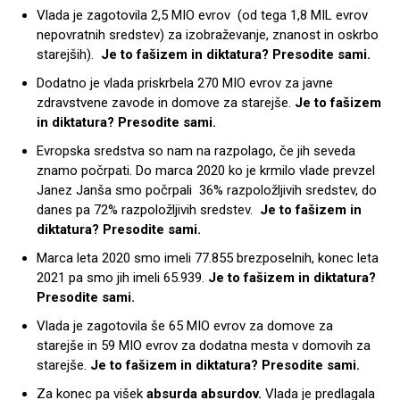
Vlada je zagotovila 2,5 MIO evrov (od tega 1,8 MIL evrov
nepovratnih sredstev) za izobraževanje, znanost in oskrbo
starejših).
Je to fašizem in diktatura? Presodite sami.
Dodatno je vlada priskrbela 270 MIO evrov za javne
zdravstvene zavode in domove za starejše.
Je to fašizem
in diktatura? Presodite sami.
Evropska sredstva so nam na razpolago, če jih seveda
znamo počrpati. Do marca 2020 ko je krmilo vlade prevzel
Janez Janša smo počrpali 36% razpoložljivih sredstev, do
danes pa 72% razpoložljivih sredstev.
Je to fašizem in
diktatura? Presodite sami.
Marca leta 2020 smo imeli 77.855 brezposelnih, konec leta
2021 pa smo jih imeli 65.939.
Je to fašizem in diktatura?
Presodite sami.
Vlada je zagotovila še 65 MIO evrov za domove za
starejše in 59 MIO evrov za dodatna mesta v domovih za
starejše.
Je to fašizem in diktatura? Presodite sami.
Za konec pa višek
absurda absurdov.
Vlada je predlagala