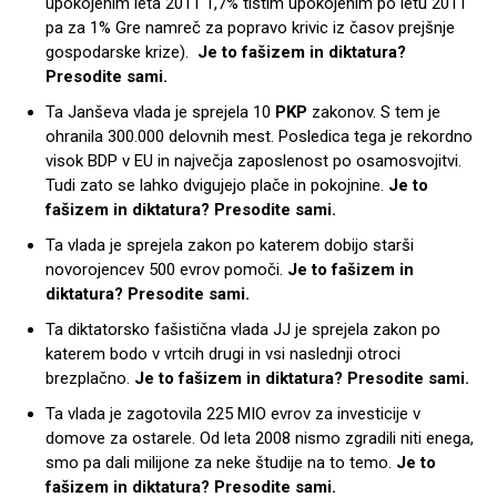
upokojenim leta 2011 1,7% tistim upokojenim po letu 2011
pa za 1% Gre namreč za popravo krivic iz časov prejšnje
gospodarske krize).
Je to fašizem in diktatura?
Presodite sami.
Ta Janševa vlada je sprejela 10
PKP
zakonov. S tem je
ohranila 300.000 delovnih mest. Posledica tega je rekordno
visok BDP v EU in največja zaposlenost po osamosvojitvi.
Tudi zato se lahko dvigujejo plače in pokojnine.
Je to
fašizem in diktatura? Presodite sami.
Ta vlada je sprejela zakon po katerem dobijo starši
novorojencev 500 evrov pomoči.
Je to fašizem in
diktatura? Presodite sami.
Ta diktatorsko fašistična vlada JJ je sprejela zakon po
katerem bodo v vrtcih drugi in vsi naslednji otroci
brezplačno.
Je to fašizem in diktatura? Presodite sami.
Ta vlada je zagotovila 225 MIO evrov za investicije v
domove za ostarele. Od leta 2008 nismo zgradili niti enega,
smo pa dali milijone za neke študije na to temo.
Je to
fašizem in diktatura? Presodite sami.