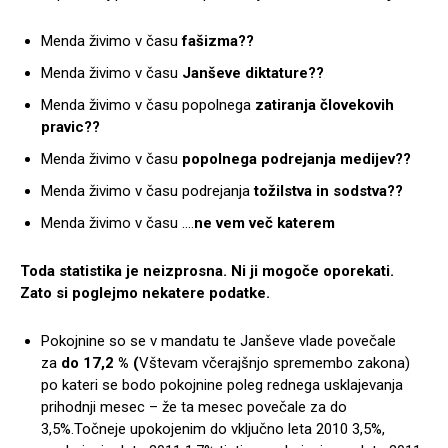
Menda živimo v času
fašizma??
Menda živimo v času
Janševe diktature??
Menda živimo v času popolnega
zatiranja človekovih
pravic??
Menda živimo v času
popolnega podrejanja medijev??
Menda živimo v času podrejanja
tožilstva in sodstva??
Menda živimo v času ….
ne vem več katerem
Toda statistika je neizprosna. Ni ji mogoče oporekati.
Zato si poglejmo nekatere podatke.
Pokojnine so se v mandatu te Janševe vlade povečale
za
do
17,2 %
(
Vštevam včerajšnjo spremembo zakona)
po kateri se bodo pokojnine poleg rednega usklajevanja
prihodnji mesec – že ta mesec povečale za do
3,5%.Točneje upokojenim do vključno leta 2010 3,5%,