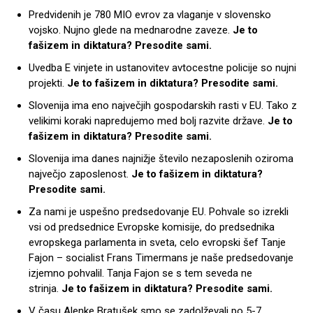
Predvidenih je 780 MIO evrov za vlaganje v slovensko
vojsko. Nujno glede na mednarodne zaveze.
Je to
fašizem in diktatura? Presodite sami.
Uvedba E vinjete in ustanovitev avtocestne policije so nujni
projekti.
Je to fašizem in diktatura? Presodite sami.
Slovenija ima eno največjih gospodarskih rasti v EU. Tako z
velikimi koraki napredujemo med bolj razvite države.
Je to
fašizem in diktatura? Presodite sami.
Slovenija ima danes najnižje število nezaposlenih oziroma
največjo zaposlenost.
Je to fašizem in diktatura?
Presodite sami.
Za nami je uspešno predsedovanje EU. Pohvale so izrekli
vsi od predsednice Evropske komisije, do predsednika
evropskega parlamenta in sveta, celo evropski šef Tanje
Fajon – socialist Frans Timermans je naše predsedovanje
izjemno pohvalil. Tanja Fajon se s tem seveda ne
strinja.
Je to fašizem in diktatura? Presodite sami.
V času Alenke Bratušek smo se zadolževali po 5-7