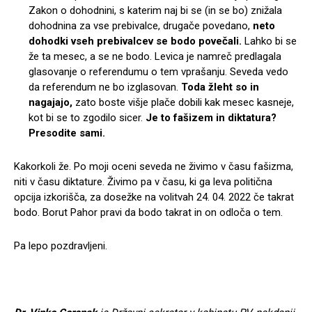
Zakon o dohodnini, s katerim naj bi se (in se bo) znižala
dohodnina za vse prebivalce, drugače povedano,
neto
dohodki vseh prebivalcev se bodo povečali.
Lahko bi se
že ta mesec, a se ne bodo. Levica je namreč predlagala
glasovanje o referendumu o tem vprašanju. Seveda vedo
da referendum ne bo izglasovan.
Toda žleht so in
nagajajo,
zato boste višje plače dobili kak mesec kasneje,
kot bi se to zgodilo sicer.
Je to fašizem in diktatura?
Presodite sami.
Kakorkoli že. Po moji oceni seveda ne živimo v času fašizma,
niti v času diktature. Živimo pa v času, ki ga leva politična
opcija izkorišča, za dosežke na volitvah 24. 04. 2022 če takrat
bodo. Borut Pahor pravi da bodo takrat in on odloča o tem.
Pa lepo pozdravljeni.