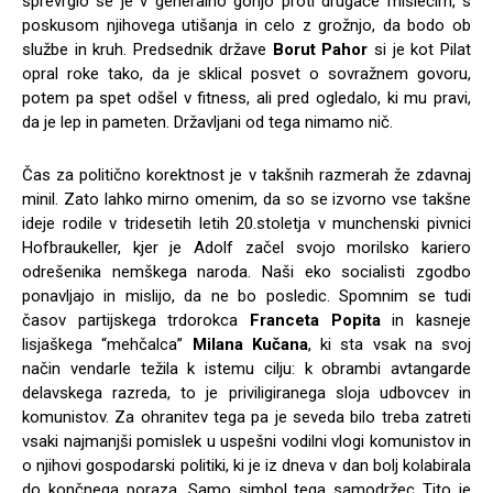
sprevrglo se je v generalno gonjo proti drugače mislečim, s
poskusom njihovega utišanja in celo z grožnjo, da bodo ob
službe in kruh. Predsednik države
Borut Pahor
si je kot Pilat
opral roke tako, da je sklical posvet o sovražnem govoru,
potem pa spet odšel v fitness, ali pred ogledalo, ki mu pravi,
da je lep in pameten. Državljani od tega nimamo nič.
Čas za politično korektnost je v takšnih razmerah že zdavnaj
minil. Zato lahko mirno omenim, da so se izvorno vse takšne
ideje rodile v tridesetih letih 20.stoletja v munchenski pivnici
Hofbraukeller, kjer je Adolf začel svojo morilsko kariero
odrešenika nemškega naroda. Naši eko socialisti zgodbo
ponavljajo in mislijo, da ne bo posledic. Spomnim se tudi
časov partijskega trdorokca
Franceta Popita
in kasneje
lisjaškega “mehčalca”
Milana Kučana
, ki sta vsak na svoj
način vendarle težila k istemu cilju: k obrambi avtangarde
delavskega razreda, to je priviligiranega sloja udbovcev in
komunistov. Za ohranitev tega pa je seveda bilo treba zatreti
vsaki najmanjši pomislek u uspešni vodilni vlogi komunistov in
o njihovi gospodarski politiki, ki je iz dneva v dan bolj kolabirala
do končnega poraza. Samo simbol tega samodržec Tito je