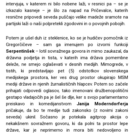
intervjuja, v katerem ni bilo nobene laži, v resnici pa – se je
izkazalo kasneje – je šlo za napad na Pričevalce, katerih
resnične pripovedi seveda puščajo velike madeže sramote na
partijski laži o naši polpretekli zgodovini in o povojnih pobojih.
Potem je ušel duh iz steklenice, ko se je hudičev pomočnik iz
Gregorčičeve – sam ga imenujem po izvorni funkciji
Serpentinšek
– lotil sovražnega govora in mirno zaukazal, da
državna podjetja in tista, v katerih ima država pomembne
deleže, ne smejo oglaševati v desnih medijih. Mimogrede, v
tistih, ki predstavljajo pet (5) odstotkov slovenskega
medijskega prostora, ker ves drug prostor okupirajo MSM
mediji države in njenih žurnalističnih hlapcev. Potem so začele
prihajati odpovedi oglasov, tako imenovani družbenopolitični
gestapo vladajočih pa je šel še dlje, ker s svojo parlamentarno
preiskavo in komedijanstvom
Janija Moderndorferja
pričakuje, da bo te medije tudi zakonsko (z novimi zakoni
seveda) ukinil. Sočasno je potekala agitprop akcija o
nekakšnem sovražnem govoru, ki da polni ta prostor lepe
države, kar je neprimerno in mora biti nedovoljeno in