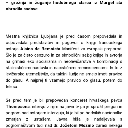
– grožnja in žuganje hudobnega starca iz Murgel sta
obrodila sadove.
Mestna knjižnica Ljubljana je pred časom prepovedala in
odpovedala predstavitev in pogovor o knjigi francoskega
avtorja
Alaina de Bemoista
Manifest za evropski preporod.
Šlo je za čisto cenzuro in za simbolični sežig knjige in avtorja
na grmadi eko socializma in neolevičarstva v kombinaciji s
stalinističnimi nastavki in nacističnimi reminiscencami. In to z
levičarsko utemeljitvijo, da takšni ljudje ne smejo imeti pravice
do glasu. A najprej ti vzamejo pravico do glasu, potem do
telesa.
Še pred tem je bil prepovedan konceret hrvaškega pevca
Thompsona
, intervju z njim na javni tv pa je sprožil pregon in
pogrom nad avtorjem intervjuja, ki je bil po hodnikih nacionalke
zmerjan z ustašem. Javna hiša je nadaljevala s
pogromaštvom tudi nad dr.
Jožetom Možino
zaradi nekega