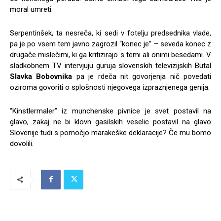
moral umreti.
Serpentinšek, ta nesreča, ki sedi v fotelju predsednika vlade,
pa je po vsem tem javno zagrozil “konec je” – seveda konec z
drugače mislečimi, ki ga kritizirajo s temi ali onimi besedami. V
sladkobnem TV intervjuju guruja slovenskih televizijskih Butal
Slavka Bobovnika
pa je rdeča nit govorjenja nič povedati
oziroma govoriti o splošnosti njegovega izpraznjenega genija.
“Kinstlermaler” iz munchenske pivnice je svet postavil na
glavo, zakaj ne bi klovn gasilskih veselic postavil na glavo
Slovenije tudi s pomočjo marakeške deklaracije? Če mu bomo
dovolili.