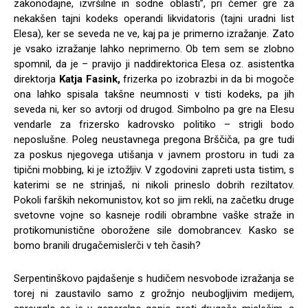
zakonodajne, izvršilne in sodne oblasti”, pri čemer gre za
nekakšen tajni kodeks operandi likvidatoris (tajni uradni list
Elesa), ker se seveda ne ve, kaj pa je primerno izražanje. Zato
je vsako izražanje lahko neprimerno. Ob tem sem se zlobno
spomnil, da je – pravijo ji naddirektorica Elesa oz. asistentka
direktorja
Katja Fasink,
frizerka po izobrazbi in da bi mogoče
ona lahko spisala takšne neumnosti v tisti kodeks, pa jih
seveda ni, ker so avtorji od drugod. Simbolno pa gre na Elesu
vendarle za frizersko kadrovsko politiko – strigli bodo
neposlušne. Poleg neustavnega pregona Brščiča, pa gre tudi
za poskus njegovega utišanja v javnem prostoru in tudi za
tipični mobbing, ki je iztožljiv. V zgodovini zapreti usta tistim, s
katerimi se ne strinjaš, ni nikoli prineslo dobrih reziltatov.
Pokoli farških nekomunistov, kot so jim rekli, na začetku druge
svetovne vojne so kasneje rodili obrambne vaške straže in
protikomunistične oborožene sile domobrancev. Kasko se
bomo branili drugačemislerči v teh časih?
Serpentinškovo pajdašenje s hudičem nesvobode izražanja se
torej ni zaustavilo samo z grožnjo neubogljivim medijem,