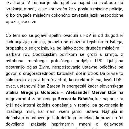
likvidirano. V resnici je šlo spet za napad na svobodo do
izražanja mnenj, ki se sprevrača že v poskus miselne policije,
ki bo drugače mislečim dokončno zavezala jezik nespodobne
opozicijske drže.
Ob tem so se pojavili speltni ovaduhi s FDV in od drugod, ki
ljudi prijavljajo policiji, pojavlja se cenzura fejsbuka in tviterja,
propagirajo se grožnje, kaj se lahko zgodi drugače mislečim –
Barbara rov. Opozicijskim politikom se grozi s smrtjo, z
avtobusa mestnega potniškega podjetja LPP Ljubljana
odstranijo oglas Živim, nespoštovanje ustavne odločitve pa
govori o drugorazrednosti katoliških šol in otrok. Da bi vse to
kulminiralo v pravi berufsverbot, ko direktor Elesa, bivši LDS-
ovec, ustanovni član Zaresa in energetski kader slovenskega
Stalina
Gregorja Golobiča
–
Aleksander Mervar
kliče na
odgovornost zaposlenega
Bernarda Brščiča
, ker naj bi le-ta
kršil nek interni kodeks obnašanja, v resnici pa govorjenja in
izražanja misli, kar nam vsem jamči ustava. Najhujši in
definitvno neustaven je tisti del tega kodeksa, ki pravi, da “ni
dovoljeno izražanje neprimernih mnenj o dejavnosti