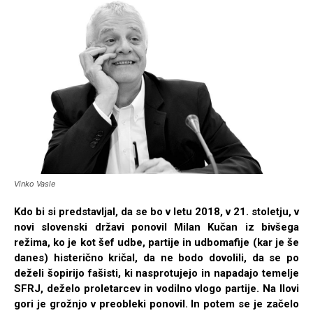
Vinko Vasle
Kdo bi si predstavljal, da se bo v letu 2018, v 21. stoletju, v
novi slovenski državi ponovil Milan Kučan iz bivšega
režima, ko je kot šef udbe, partije in udbomafije (kar je še
danes) histerično kričal, da ne bodo dovolili, da se po
deželi šopirijo fašisti, ki nasprotujejo in napadajo temelje
SFRJ, deželo proletarcev in vodilno vlogo partije. Na Ilovi
gori je grožnjo v preobleki ponovil. In potem se je začelo