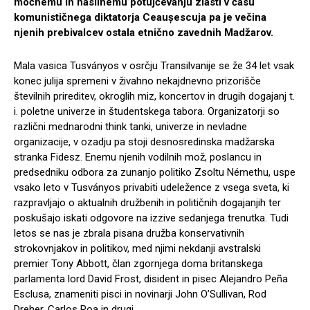
močnemu in nasilnemu potujčevanju zlasti v času
komunističnega diktatorja Ceaușescuja pa je večina
njenih prebivalcev ostala etnično zavednih Madžarov.
Mala vasica Tusványos v osrčju Transilvanije se že 34 let vsak
konec julija spremeni v živahno nekajdnevno prizorišče
številnih prireditev, okroglih miz, koncertov in drugih dogajanj t.
i. poletne univerze in študentskega tabora. Organizatorji so
različni mednarodni think tanki, univerze in nevladne
organizacije, v ozadju pa stoji desnosredinska madžarska
stranka Fidesz. Enemu njenih vodilnih mož, poslancu in
predsedniku odbora za zunanjo politiko Zsoltu Némethu, uspe
vsako leto v Tusványos privabiti udeležence z vsega sveta, ki
razpravljajo o aktualnih družbenih in političnih dogajanjih ter
poskušajo iskati odgovore na izzive sedanjega trenutka. Tudi
letos se nas je zbrala pisana družba konservativnih
strokovnjakov in politikov, med njimi nekdanji avstralski
premier Tony Abbott, član zgornjega doma britanskega
parlamenta lord David Frost, disident in pisec Alejandro Peña
Esclusa, znameniti pisci in novinarji John O’Sullivan, Rod
Dreher, Carlos Roa in drugi.