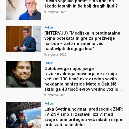
Ruska vojaška pamet – do kdaj na
škodo lastnih in še bolj drugih ljudi?
9. avgusta, 2026
Fokus
(INTERVJU) “Medijska in protinatalna
vojna potekata in gre za preživetje
naroda – zato ne smemo več
nastavljati drugega lica”
9. avgusta, 2026
Fokus
Golobovega najboljšega
raziskovalnega novinarja ne skrbijo
več kot 100 tisoč evrov redna vozila
nekdanje ministrice Mateje Čalušič,
skrbi ga 40 tisoč evrov vredno vozilo...
9. avgusta, 2026
Fokus
Luka Svetina,novinar, predsednik ZNP:
»V ZNP smo si zastavili izziv: med
svoje člane pritegniti več mladih in jim
približati naše delo«