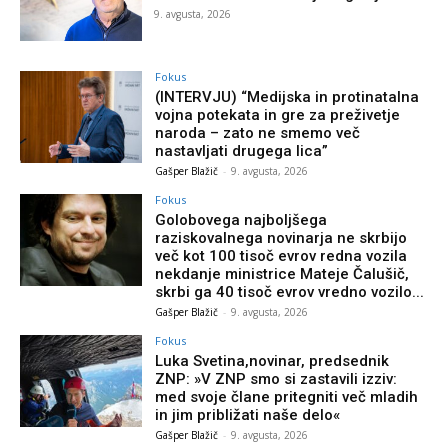
9. avgusta, 2026
Fokus
(INTERVJU) “Medijska in protinatalna
vojna potekata in gre za preživetje
naroda – zato ne smemo več
nastavljati drugega lica”
Gašper Blažič
-
9. avgusta, 2026
Fokus
Golobovega najboljšega
raziskovalnega novinarja ne skrbijo
več kot 100 tisoč evrov redna vozila
nekdanje ministrice Mateje Čalušič,
skrbi ga 40 tisoč evrov vredno vozilo...
Gašper Blažič
-
9. avgusta, 2026
Fokus
Luka Svetina,novinar, predsednik
ZNP: »V ZNP smo si zastavili izziv:
med svoje člane pritegniti več mladih
in jim približati naše delo«
Gašper Blažič
-
9. avgusta, 2026