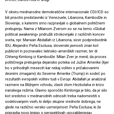
V okviru mednarodne demokratične internacionale CDI/ICD so
bili prisotni predstavniki iz Venezuele, Libanona, Kambodže in
Slovenije, s katerimi smo razpravljali o globalnem političnem
prebujenju. Nama z Milanom Zverom so se na temo »Global
political awakening« pridružili strokovnjaki z različnih koncev
sveta, npr. Marwan Abdallah iz Libanona, sicer podpredsednik
IDU, Alejandro Peña Esclusa, slovenski javnosti znan kot
publicist in poznavalec latinsko-ameriških razmer, ter dr.
Chheng Kimlong iz Kambodže. Milan Zver je menil, da proces
političnega prebujenja dejansko poteka od Južne Amerike (kjer
bo v prihodnjih mesecih kar nekaj volitev s pričakovanimi
desnimi zmagami) do Severne Amerike (Trump) in sodeč po
rezultatih evropskih volitev tudi v Evropi. Abdallah je analiziral
razmere na Bližnjem vzhodu, zlasti zlom Hezbolaha in krizo
iranskega režima. Glavno sporočilo Kimlonga je bilo, da je silo
kot sredstvo v mednarodnih odnosih treba nadomestiti s
sodelovanjem vseh, ki delijo skupne vrednote dobrega, ne
glede na različno versko usmerjenost. Peña Esclusa, ki že
pripravlja novo knjigo o perspektivah »pozabljenega«