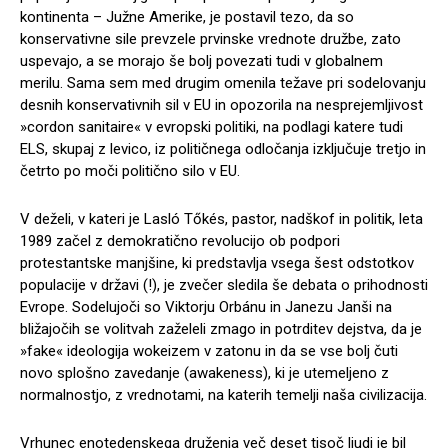
kontinenta – Južne Amerike, je postavil tezo, da so
konservativne sile prevzele prvinske vrednote družbe, zato
uspevajo, a se morajo še bolj povezati tudi v globalnem
merilu. Sama sem med drugim omenila težave pri sodelovanju
desnih konservativnih sil v EU in opozorila na nesprejemljivost
»cordon sanitaire« v evropski politiki, na podlagi katere tudi
ELS, skupaj z levico, iz političnega odločanja izključuje tretjo in
četrto po moči politično silo v EU.
V deželi, v kateri je Lasló Tőkés, pastor, nadškof in politik, leta
1989 začel z demokratično revolucijo ob podpori
protestantske manjšine, ki predstavlja vsega šest odstotkov
populacije v državi (!), je zvečer sledila še debata o prihodnosti
Evrope. Sodelujoči so Viktorju Orbánu in Janezu Janši na
bližajočih se volitvah zaželeli zmago in potrditev dejstva, da je
»fake« ideologija wokeizem v zatonu in da se vse bolj čuti
novo splošno zavedanje (awakeness), ki je utemeljeno z
normalnostjo, z vrednotami, na katerih temelji naša civilizacija.
Vrhunec enotedenskega druženja več deset tisoč ljudi je bil