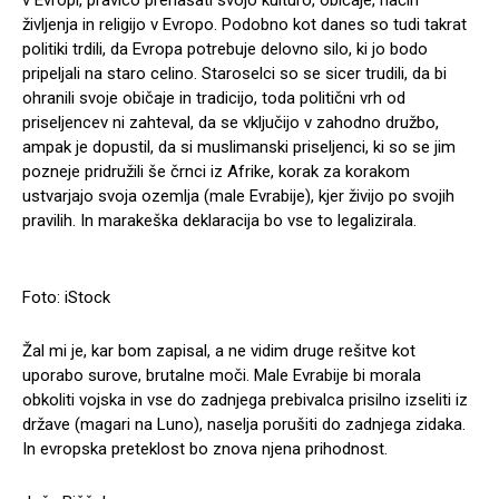
v Evropi, pravico prenašati svojo kulturo, običaje, način
življenja in religijo v Evropo. Podobno kot danes so tudi takrat
politiki trdili, da Evropa potrebuje delovno silo, ki jo bodo
pripeljali na staro celino. Staroselci so se sicer trudili, da bi
ohranili svoje običaje in tradicijo, toda politični vrh od
priseljencev ni zahteval, da se vključijo v zahodno družbo,
ampak je dopustil, da si muslimanski priseljenci, ki so se jim
pozneje pridružili še črnci iz Afrike, korak za korakom
ustvarjajo svoja ozemlja (male Evrabije), kjer živijo po svojih
pravilih. In marakeška deklaracija bo vse to legalizirala.
Foto: iStock
Žal mi je, kar bom zapisal, a ne vidim druge rešitve kot
uporabo surove, brutalne moči. Male Evrabije bi morala
obkoliti vojska in vse do zadnjega prebivalca prisilno izseliti iz
države (magari na Luno), naselja porušiti do zadnjega zidaka.
In evropska preteklost bo znova njena prihodnost.