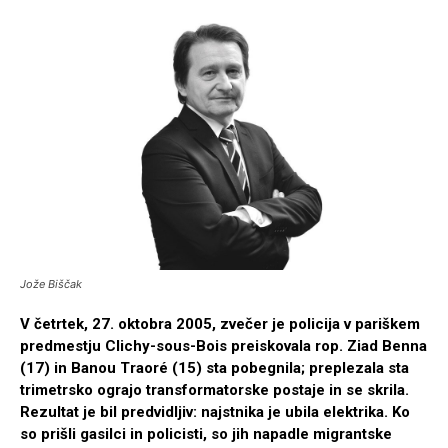
Jože Biščak
V četrtek, 27. oktobra 2005, zvečer je policija v pariškem
predmestju Clichy-sous-Bois preiskovala rop. Ziad Benna
(17) in Banou Traoré (15) sta pobegnila; preplezala sta
trimetrsko ograjo transformatorske postaje in se skrila.
Rezultat je bil predvidljiv: najstnika je ubila elektrika. Ko
so prišli gasilci in policisti, so jih napadle migrantske