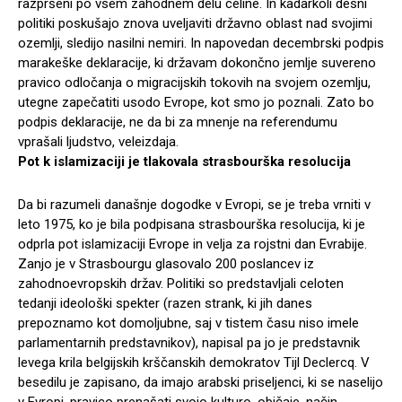
razpršeni po vsem zahodnem delu celine. In kadarkoli desni
politiki poskušajo znova uveljaviti državno oblast nad svojimi
ozemlji, sledijo nasilni nemiri. In napovedan decembrski podpis
marakeške deklaracije, ki državam dokončno jemlje suvereno
pravico odločanja o migracijskih tokovih na svojem ozemlju,
utegne zapečatiti usodo Evrope, kot smo jo poznali. Zato bo
podpis deklaracije, ne da bi za mnenje na referendumu
vprašali ljudstvo, veleizdaja.
Pot k islamizaciji je tlakovala strasbourška resolucija
Da bi razumeli današnje dogodke v Evropi, se je treba vrniti v
leto 1975, ko je bila podpisana strasbourška resolucija, ki je
odprla pot islamizaciji Evrope in velja za rojstni dan Evrabije.
Zanjo je v Strasbourgu glasovalo 200 poslancev iz
zahodnoevropskih držav. Politiki so predstavljali celoten
tedanji ideološki spekter (razen strank, ki jih danes
prepoznamo kot domoljubne, saj v tistem času niso imele
parlamentarnih predstavnikov), napisal pa jo je predstavnik
levega krila belgijskih krščanskih demokratov Tijl Declercq. V
besedilu je zapisano, da imajo arabski priseljenci, ki se naselijo