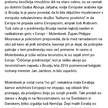
prelomu tisočletja množično drli na staro celino, so se ravnali
po doktrini Dyaba Abouja Jahjaha, vodje Evropske arabske lige
iz Bruslja, ki je jasno povedal, da bi bila vključitev muslimanov v
evropsko sekularizirano družbo “kulturno posilstvo” in da
Evropa ne pripada samo Evropejcem, ampak tudi Arabcem.
Tudi zato je v predmestju Bruslja nastal najbolj nasilen in
radikaliziran geto v Evropi – Molenbeek. Župan Philippe
Moureaux je policistom prepovedal, da bi med ramadanom na
ulici pili kavo ali jedli sendviče, kasneje jim je dejal, da policijske
patrulje v tem predmestju niso več primerne. In ravno iz
Molenbeeka je izšla večina teroristov, ki so sejali smrt po
Evropi. “Čiščenje predmestja”, kot je veliko akcijo po
terorističnem napadu v Bruslju leta 2016 poimenoval belgijski
notranji minister Jan Jambon, ni bilo uspešno.
Molenbeek je ostal cona “no go”, nekakšna mala Evrabija,
kamor avtohtoni Evropejci ne stopajo, saj oblasti tiho
pristajajo, da priseljenci živijo po svojih pravilih. Taki predeli so
danes v Angliji in na Nizozemskem, so na Švedskem in
Danskem, bitko izgublja tudi Nemčija. Žepi malih Evrabij so