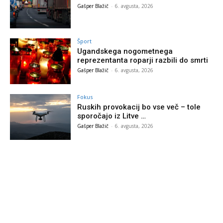
Gašper Blažič
-
6. avgusta, 2026
Šport
Ugandskega nogometnega
reprezentanta roparji razbili do smrti
Gašper Blažič
-
6. avgusta, 2026
Fokus
Ruskih provokacij bo vse več – tole
sporočajo iz Litve …
Gašper Blažič
-
6. avgusta, 2026