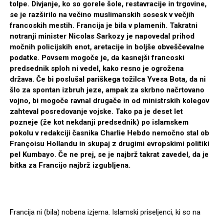
tolpe. Divjanje, ko so gorele šole, restavracije in trgovine,
se je razširilo na večino muslimanskih sosesk v večjih
francoskih mestih. Francija je bila v plamenih. Takratni
notranji minister Nicolas Sarkozy je napovedal prihod
močnih policijskih enot, aretacije in boljše obveščevalne
podatke. Povsem mogoče je, da kasnejši francoski
predsednik sploh ni vedel, kako resno je ogrožena
država. Če bi poslušal pariškega tožilca Yvesa Bota, da ni
šlo za spontan izbruh jeze, ampak za skrbno načrtovano
vojno, bi mogoče ravnal drugače in od ministrskih kolegov
zahteval posredovanje vojske. Tako pa je deset let
pozneje (že kot nekdanji predsednik) po islamskem
pokolu v redakciji časnika Charlie Hebdo nemočno stal ob
Françoisu Hollandu in skupaj z drugimi evropskimi politiki
pel Kumbayo. Če ne prej, se je najbrž takrat zavedel, da je
bitka za Francijo najbrž izgubljena.
Francija ni (bila) nobena izjema. Islamski priseljenci, ki so na