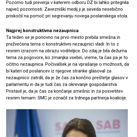
Pozorno tudi preverja v katerem odboru DZ bi lahko pritegnila
največ pozornosti. Zavezniški medij ji je seveda nesebično
priskočil na pomoč pri segrevanju novega poslanskega stola.
Najprej konstruktivna nezaupnica
Ta teden se je ponovno na prvo mesto prebila smešna in
prežvečena tema o konstruktivni nezaupnici vladi. In to z
resnim izrazom na obrazu voditeljice. Do zdaj je bila dežurna
tema za pogovore, ko zmanjka vsebin, vreme, ta čas pa je to
očitno nezaupnica. Počivalšek je na vprašanje o možnosti, da
bi kateri od poslancev iz njegove stranke glasoval za
nezaupnico zatrdil, da je že čas za končno preštetje glasov v
parlamentu in da je tudi čas za okrevanje gospodarstva.
Pristavil je, da je čas za končanje smešnic in za posvetitev
resnim temam. SMC je označil za trdnega partnerja koalicije.