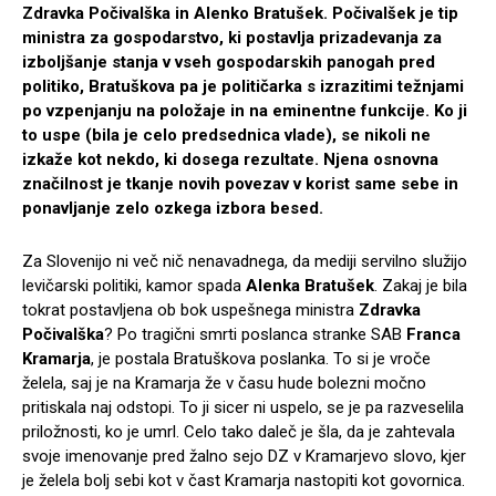
Zdravka Počivalška in Alenko Bratušek. Počivalšek je tip
ministra za gospodarstvo, ki postavlja prizadevanja za
izboljšanje stanja v vseh gospodarskih panogah pred
politiko, Bratuškova pa je političarka s izrazitimi težnjami
po vzpenjanju na položaje in na eminentne funkcije. Ko ji
to uspe (bila je celo predsednica vlade), se nikoli ne
izkaže kot nekdo, ki dosega rezultate. Njena osnovna
značilnost je tkanje novih povezav v korist same sebe in
ponavljanje zelo ozkega izbora besed.
Za Slovenijo ni več nič nenavadnega, da mediji servilno služijo
levičarski politiki, kamor spada
Alenka Bratušek
. Zakaj je bila
tokrat postavljena ob bok uspešnega ministra
Zdravka
Počivalška
? Po tragični smrti poslanca stranke SAB
Franca
Kramarja
, je postala Bratuškova poslanka. To si je vroče
želela, saj je na Kramarja že v času hude bolezni močno
pritiskala naj odstopi. To ji sicer ni uspelo, se je pa razveselila
priložnosti, ko je umrl. Celo tako daleč je šla, da je zahtevala
svoje imenovanje pred žalno sejo DZ v Kramarjevo slovo, kjer
je želela bolj sebi kot v čast Kramarja nastopiti kot govornica.