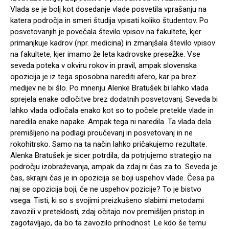
Vlada se je bolj kot dosedanje vlade posvetila vprašanju na
katera področja in smeri študija vpisati koliko študentov. Po
posvetovanjih je povečala število vpisov na fakultete, kjer
primanjkuje kadrov (npr. medicina) in zmanjšala število vpisov
na fakultete, kjer imamo že leta kadrovske presežke. Vse
seveda poteka v okviru rokov in pravil, ampak slovenska
opozicija je iz tega sposobna narediti afero, kar pa brez
medijev ne bi šlo. Po mnenju Alenke Bratušek bi lahko vlada
sprejela enake odločitve brez dodatnih posvetovanj. Seveda bi
lahko vlada odločala enako kot so to počele pretekle vlade in
naredila enake napake. Ampak tega ni naredila. Ta vlada dela
premišljeno na podlagi proučevanj in posvetovanj in ne
rokohitrsko. Samo na ta način lahko pričakujemo rezultate.
Alenka Bratušek je sicer potrdila, da potrjujemo strategijo na
področju izobraževanja, ampak da zdaj ni čas za to. Seveda je
čas, skrajni čas je in opozicija se boji uspehov vlade. Česa pa
naj se opozicija boji, če ne uspehov pozicije? To je bistvo
vsega. Tisti, ki so s svojimi preizkušeno slabimi metodami
zavozili v preteklosti, zdaj očitajo nov premišljen pristop in
zagotavljajo, da bo ta zavozilo prihodnost. Le kdo še temu