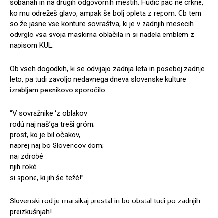
sobanah in na drugih odgovornih mestih. Hudič pač ne crkne,
ko mu odrežeš glavo, ampak še bolj opleta z repom. Ob tem
so že jasne vse konture sovraštva, ki je v zadnjih mesecih
odvrglo vsa svoja maskirna oblačila in si nadela emblem z
napisom KUL.
Ob vseh dogodkih, ki se odvijajo zadnja leta in posebej zadnje
leto, pa tudi zavoljo nedavnega dneva slovenske kulture
izrabljam pesnikovo sporočilo:
“V sovražnike ‘z oblakov
rodú naj naš’ga treši gróm;
prost, ko je bil očakov,
naprej naj bo Slovencov dom;
naj zdrobé
njih roké
si spone, ki jih še težé!”
Slovenski rod je marsikaj prestal in bo obstal tudi po zadnjih
preizkušnjah!