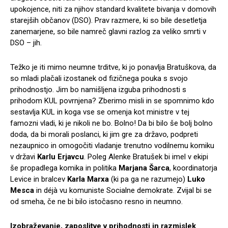
upokojence, niti za njihov standard kvalitete bivanja v domovih
starejših občanov (DSO). Prav razmere, ki so bile desetletja
zanemarjene, so bile namreč glavni razlog za veliko smrti v
DSO – jih.
Težko je iti mimo neumne trditve, ki jo ponavlja Bratuškova, da
so mladi plačali izostanek od fizičnega pouka s svojo
prihodnostjo. Jim bo namišljena izguba prihodnosti s
prihodom KUL povrnjena? Zberimo misli in se spomnimo kdo
sestavlja KUL in koga vse se omenja kot ministre v tej
famozni vladi, ki je nikoli ne bo. Bolno! Da bi bilo še bolj bolno
doda, da bi morali poslanci, ki jim gre za državo, podpreti
nezaupnico in omogočiti vladanje trenutno vodilnemu komiku
v državi
Karlu Erjavcu
. Poleg Alenke Bratušek bi imel v ekipi
še propadlega komika in politika
Marjana Šarca
, koordinatorja
Levice in bralcev
Karla Marxa
(ki pa ga ne razumejo)
Luko
Mesca
in déjà vu komuniste Socialne demokrate. Zvijal bi se
od smeha, če ne bi bilo istočasno resno in neumno.
Izobraževanje, zaposlitve v prihodnosti in razmislek