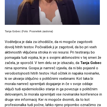
Tanja Gobec (Foto: Posnetek zaslona)
Voditeljica je dala za izhodišče, da ni mogoče zagotoviti
dovolj hitrih testov. Počivalšek ji je zagotovil, da bo pri vseh
aktivnostih vključena stroka in vsi resursi. Pri testiranju bo
pomagala tudi vojska, ki je s svojimi aktivnostmi v tej smeri že
začela, je sporočil. V tem delu se je izkazalo, da
Tanja
Gobec
nima spomina. Gospa je namreč izjavila, da ni bilo pojasnil o
verodostojnosti hitrih testov. Hud očitek in napaka novinarke,
ki se ukvarja izključno s političnimi vsebinami. Kot taka bi
morala namreč spremljati dogajanje in če v svoje oddaje
vključi tudi epidemiološko stanje in ga povezuje s političnim
delovanjem, bi morala spremljati vse novinarske konference in
druge vire informacij. Ker ni mogoče dvomiti, da to kot
profesionalka tudi počne, lahko njeno pripombo označimo za