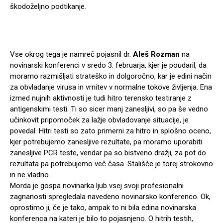
škodoželjno podtikanje.
Vse okrog tega je namreč pojasnil dr.
Aleš Rozman
na
novinarski konferenci v sredo 3. februarja, kjer je poudaril, da
moramo razmišljati strateško in dolgoročno, kar je edini način
za obvladanje virusa in vrnitev v normalne tokove življenja. Ena
izmed nujnih aktivnosti je tudi hitro terensko testiranje z
antigenskimi testi. Ti so sicer manj zanesljivi, so pa še vedno
učinkovit pripomoček za lažje obvladovanje situacije, je
povedal. Hitri testi so zato primerni za hitro in splošno oceno,
kjer potrebujemo zanesljive rezultate, pa moramo uporabiti
zanesljive PCR teste, vendar pa so bistveno dražji, za pot do
rezultata pa potrebujemo več časa. Stališče je torej strokovno
in ne vladno.
Morda je gospa novinarka ljub vsej svoji profesionalni
zagnanosti spregledala navedeno novinarsko konferenco. Ok,
oprostimo ji, če je tako, ampak to ni bila edina novinarska
konferenca na kateri je bilo to pojasnjeno. O hitrih testih,