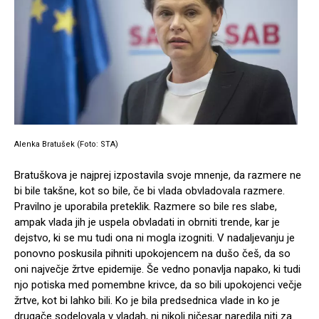
Alenka Bratušek (Foto: STA)
Bratuškova je najprej izpostavila svoje mnenje, da razmere ne
bi bile takšne, kot so bile, če bi vlada obvladovala razmere.
Pravilno je uporabila preteklik. Razmere so bile res slabe,
ampak vlada jih je uspela obvladati in obrniti trende, kar je
dejstvo, ki se mu tudi ona ni mogla izogniti. V nadaljevanju je
ponovno poskusila pihniti upokojencem na dušo češ, da so
oni največje žrtve epidemije. Še vedno ponavlja napako, ki tudi
njo potiska med pomembne krivce, da so bili upokojenci večje
žrtve, kot bi lahko bili. Ko je bila predsednica vlade in ko je
drugače sodelovala v vladah, ni nikoli ničesar naredila niti za