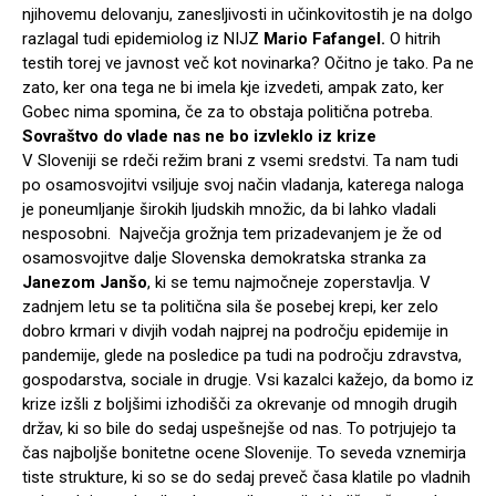
njihovemu delovanju, zanesljivosti in učinkovitostih je na dolgo
razlagal tudi epidemiolog iz NIJZ
Mario Fafangel.
O hitrih
testih torej ve javnost več kot novinarka? Očitno je tako. Pa ne
zato, ker ona tega ne bi imela kje izvedeti, ampak zato, ker
Gobec nima spomina, če za to obstaja politična potreba.
Sovraštvo do vlade nas ne bo izvleklo iz krize
V Sloveniji se rdeči režim brani z vsemi sredstvi. Ta nam tudi
po osamosvojitvi vsiljuje svoj način vladanja, katerega naloga
je poneumljanje širokih ljudskih množic, da bi lahko vladali
nesposobni. Največja grožnja tem prizadevanjem je že od
osamosvojitve dalje Slovenska demokratska stranka za
Janezom Janšo
, ki se temu najmočneje zoperstavlja. V
zadnjem letu se ta politična sila še posebej krepi, ker zelo
dobro krmari v divjih vodah najprej na področju epidemije in
pandemije, glede na posledice pa tudi na področju zdravstva,
gospodarstva, sociale in drugje. Vsi kazalci kažejo, da bomo iz
krize izšli z boljšimi izhodišči za okrevanje od mnogih drugih
držav, ki so bile do sedaj uspešnejše od nas. To potrjujejo ta
čas najboljše bonitetne ocene Slovenije. To seveda vznemirja
tiste strukture, ki so se do sedaj preveč časa klatile po vladnih