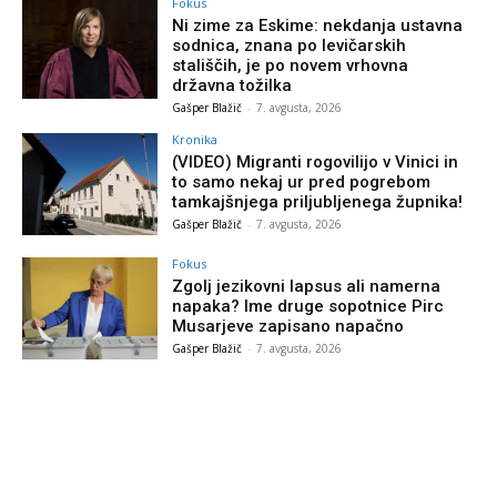
Fokus
Ni zime za Eskime: nekdanja ustavna
sodnica, znana po levičarskih
stališčih, je po novem vrhovna
državna tožilka
Gašper Blažič
-
7. avgusta, 2026
Kronika
(VIDEO) Migranti rogovilijo v Vinici in
to samo nekaj ur pred pogrebom
tamkajšnjega priljubljenega župnika!
Gašper Blažič
-
7. avgusta, 2026
Fokus
Zgolj jezikovni lapsus ali namerna
napaka? Ime druge sopotnice Pirc
Musarjeve zapisano napačno
Gašper Blažič
-
7. avgusta, 2026