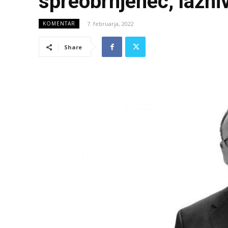
spreobrnjenec, lažni
7. februarja, 2022
KOMENTAR
Share