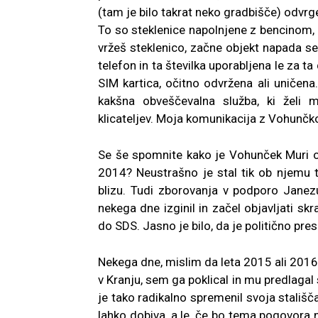
(tam je bilo takrat neko gradbišče) odvrge
To so steklenice napolnjene z bencinom, 
vržeš steklenico, začne objekt napada sev
telefon in ta številka uporabljena le za ta
SIM kartica, očitno odvržena ali uničena.
kakšna obveščevalna služba, ki želi man
klicateljev. Moja komunikacija z Vohunčk
Se še spomnite kako je Vohunček Muri o
2014? Neustrašno je stal tik ob njemu tak
blizu. Tudi zborovanja v podporo Janezu
nekega dne izginil in začel objavljati sk
do SDS. Jasno je bilo, da je politično pre
Nekega dne, mislim da leta 2015 ali 2016,
v Kranju, sem ga poklical in mu predlagal 
je tako radikalno spremenil svoja stališ
lahko dobiva, a le, če bo tema pogovora 