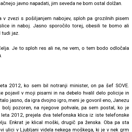
 začnejo javno napadati, jim seveda ne bom ostal dolžan.
 v zvezi s pošiljanjem nabojev, sploh pa grozilnih pisem
slice in naboj. Jasno sporočilo torej, obesili te bomo ali
tudi jaz.
 Celja. Je to sploh res ali ne, ne vem, o tem bodo odločala
.
ta 2012, ko sem bil notranji minister, on pa šef SOVE.
 pojavil v moji pisarni in na debelo hvalil delo policije in
talo jasno, da igra dvojno igro, meni je govoril eno, Janezu
bolj pozoren, na njegove pohvale, pa sem postal, ko je
leta 2012, prejela dva telefonska klica iz iste telefonske
elju. Enkrat je klical moški, drugič pa ženska. Oba pa sta
i ulici v Ljubljani videla nekega moškega, ki je v nek grm