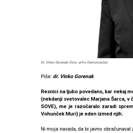
Dr. Vinko Gorenak (foto: arhiv Demokracije)
Piše:
dr. Vinko Gorenak
Resnici na ljubo povedano, kar nekaj m
(nekdanji svetovalec Marjana Šarca, v 
SOVE), me je razočaralo zaradi spremin
Vohunček Muri) je eden izmed njih.
Ni moja navada, da bi javno obračunaval z