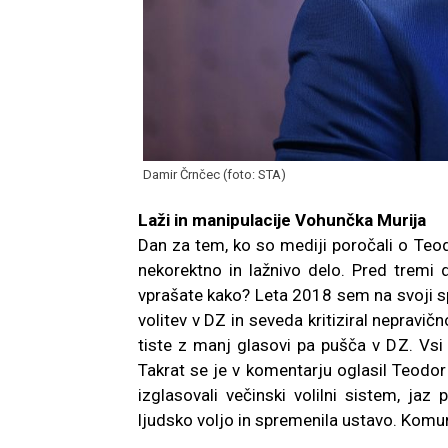
Damir Črnčec (foto: STA)
Laži in manipulacije Vohunčka Murija
Dan za tem, ko so mediji poročali o Teo
nekorektno in lažnivo delo. Pred tremi
vprašate kako? Leta 2018 sem na svoji spl
volitev v DZ in seveda kritiziral nepravič
tiste z manj glasovi pa pušča v DZ. Vsi
Takrat se je v komentarju oglasil Teodo
izglasovali večinski volilni sistem, ja
ljudsko voljo in spremenila ustavo. Komun