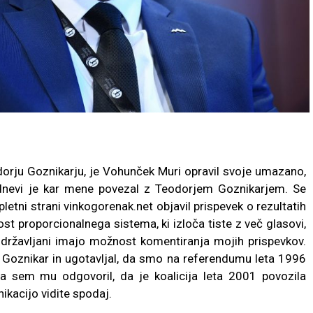
dorju Goznikarju, je Vohunček Muri opravil svoje umazano,
 dnevi je kar mene povezal z Teodorjem Goznikarjem. Se
etni strani vinkogorenak.net objavil prispevek o rezultatih
nost proporcionalnega sistema, ki izloča tiste z več glasovi,
 državljani imajo možnost komentiranja mojih prispevkov.
r Goznikar in ugotavljal, da smo na referendumu leta 1996
z pa sem mu odgovoril, da je koalicija leta 2001 povozila
ikacijo vidite spodaj.