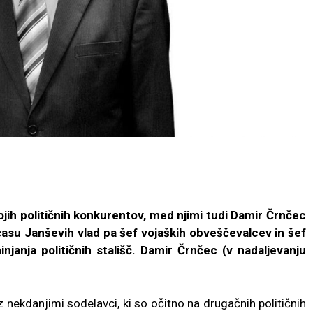
ojih političnih konkurentov, med njimi tudi Damir Črnčec
času Janševih vlad pa šef vojaških obveščevalcev in šef
janja političnih stališč. Damir Črnčec (v nadaljevanju
 nekdanjimi sodelavci, ki so očitno na drugačnih političnih