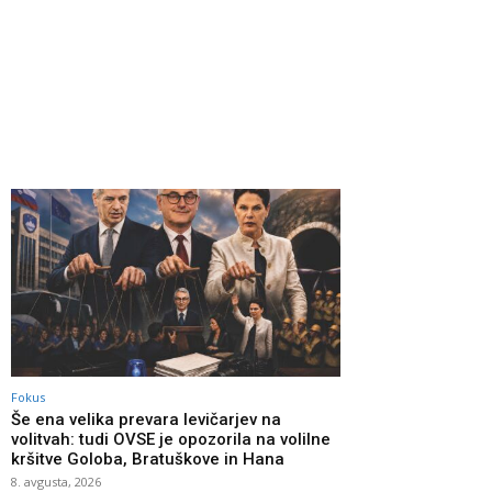
Fokus
Še ena velika prevara levičarjev na
volitvah: tudi OVSE je opozorila na volilne
kršitve Goloba, Bratuškove in Hana
8. avgusta, 2026