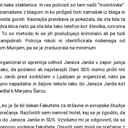
l neke steklenice. In res policisti so tam našli “molotovke”.
zamašene z blagom in ko prižgeš tisti zamašek iz blaga in
eda goreti. Kasnejša preiskava je pokazala, da sta bila ta
 dva klica nato pa sta bila tako telefon kot številka, oziroma
 To so metode, ki se jih poslužujejo kriminalci ali pa tudi
ipulirati. Policija nikoli ni identificirala nobenega od
om Murijem, pa se je zreducirala na minimum.
rganiziral in spremlja odhod Janeza Janše v zapor junija
o, da poslanci ali najstarejši člani SDS nismo prišli niti
 Janši pred sodiščem v Ljubljani je organiziral, nato pa
rajno napadalne in žaljive tekste tako do Janeza Janše kot
sedlal k Marjanu Šarcu.
 ko je že bil dekan Fakultete za državne in evropske študije
srečanje. Razčistiti sem namreč hotel, kaj se je zgodilo, da
ča do Janeza Janše in SDS. Vzvišeno mi je odgovoril, da se
njegovo vodenje fakultete. Opustil sem misli na srečanje z