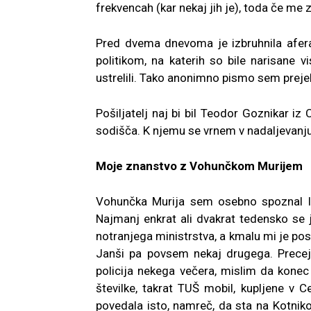
frekvencah (kar nekaj jih je), toda če me
Pred dvema dnevoma je izbruhnila afera
politikom, na katerih so bile narisane vi
ustrelili. Tako anonimno pismo sem prejel 
Pošiljatelj naj bi bil Teodor Goznikar iz
sodišča. K njemu se vrnem v nadaljevanju
Moje znanstvo z Vohunčkom Murijem
Vohunčka Murija sem osebno spoznal le
Najmanj enkrat ali dvakrat tedensko se je
notranjega ministrstva, a kmalu mi je pos
Janši pa povsem nekaj drugega. Precej 
policija nekega večera, mislim da konec 
številke, takrat TUŠ mobil, kupljene v C
povedala isto, namreč, da sta na Kotnikov