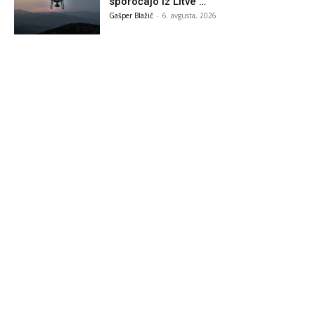
sporočajo iz Litve …
Gašper Blažič
-
6. avgusta, 2026