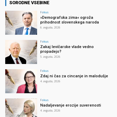
SORODNE VSEBINE
Fokus
»Demografska zima« ogroža
prihodnost slovenskega naroda
6. avgusta, 2026
Fokus
Zakaj levičarske vlade vedno
propadejo?
5. avgusta, 2026
Fokus
Zdaj ni čas za cincanje in malodušje
4. avgusta, 2026
Fokus
Nadaljevanje erozije suverenosti
4. avgusta, 2026