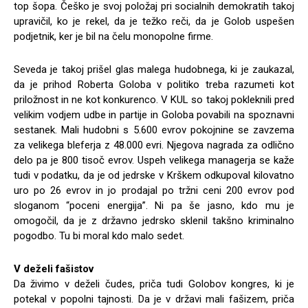
top šopa. Češko je svoj položaj pri socialnih demokratih takoj
upravičil, ko je rekel, da je težko reči, da je Golob uspešen
podjetnik, ker je bil na čelu monopolne firme.
Seveda je takoj prišel glas malega hudobnega, ki je zaukazal,
da je prihod Roberta Goloba v politiko treba razumeti kot
priložnost in ne kot konkurenco. V KUL so takoj pokleknili pred
velikim vodjem udbe in partije in Goloba povabili na spoznavni
sestanek. Mali hudobni s 5.600 evrov pokojnine se zavzema
za velikega bleferja z 48.000 evri. Njegova nagrada za odlično
delo pa je 800 tisoč evrov. Uspeh velikega managerja se kaže
tudi v podatku, da je od jedrske v Krškem odkupoval kilovatno
uro po 26 evrov in jo prodajal po tržni ceni 200 evrov pod
sloganom “poceni energija”. Ni pa še jasno, kdo mu je
omogočil, da je z državno jedrsko sklenil takšno kriminalno
pogodbo. Tu bi moral kdo malo sedet.
V deželi fašistov
Da živimo v deželi čudes, priča tudi Golobov kongres, ki je
potekal v popolni tajnosti. Da je v državi mali fašizem, priča