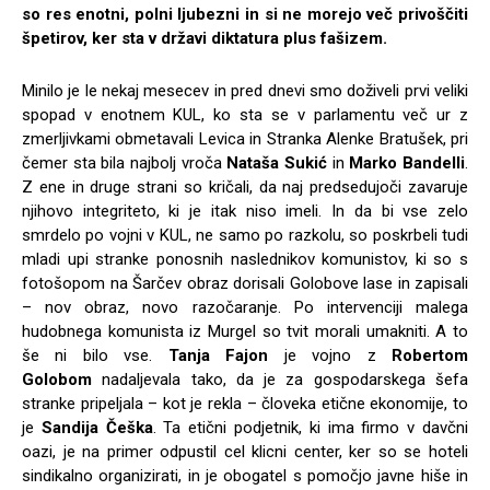
so res enotni, polni ljubezni in si ne morejo več privoščiti
špetirov, ker sta v državi diktatura plus fašizem.
Minilo je le nekaj mesecev in pred dnevi smo doživeli prvi veliki
spopad v enotnem KUL, ko sta se v parlamentu več ur z
zmerljivkami obmetavali Levica in Stranka Alenke Bratušek, pri
čemer sta bila najbolj vroča
Nataša Sukić
in
Marko Bandelli
.
Z ene in druge strani so kričali, da naj predsedujoči zavaruje
njihovo integriteto, ki je itak niso imeli. In da bi vse zelo
smrdelo po vojni v KUL, ne samo po razkolu, so poskrbeli tudi
mladi upi stranke ponosnih naslednikov komunistov, ki so s
fotošopom na Šarčev obraz dorisali Golobove lase in zapisali
– nov obraz, novo razočaranje. Po intervenciji malega
hudobnega komunista iz Murgel so tvit morali umakniti. A to
še ni bilo vse.
Tanja Fajon
je vojno z
Robertom
Golobom
nadaljevala tako, da je za gospodarskega šefa
stranke pripeljala – kot je rekla – človeka etične ekonomije, to
je
Sandija Češka
. Ta etični podjetnik, ki ima firmo v davčni
oazi, je na primer odpustil cel klicni center, ker so se hoteli
sindikalno organizirati, in je obogatel s pomočjo javne hiše in