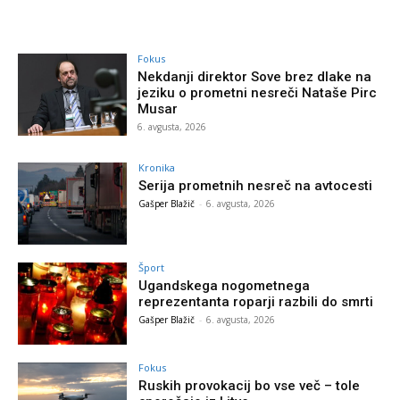
Fokus
Nekdanji direktor Sove brez dlake na
jeziku o prometni nesreči Nataše Pirc
Musar
6. avgusta, 2026
Kronika
Serija prometnih nesreč na avtocesti
Gašper Blažič
-
6. avgusta, 2026
Šport
Ugandskega nogometnega
reprezentanta roparji razbili do smrti
Gašper Blažič
-
6. avgusta, 2026
Fokus
Ruskih provokacij bo vse več – tole