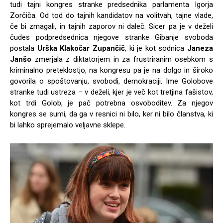
tudi tajni kongres stranke predsednika parlamenta Igorja
Zorčiča. Od tod do tajnih kandidatov na volitvah, tajne vlade,
če bi zmagali, in tajnih zaporov ni daleč. Sicer pa je v deželi
čudes podpredsednica njegove stranke Gibanje svoboda
postala
Urška Klakočar Zupančič
, ki je kot sodnica
Janeza
Janšo
zmerjala z diktatorjem in za frustriranim osebkom s
kriminalno preteklostjo, na kongresu pa je na dolgo in široko
govorila o spoštovanju, svobodi, demokraciji. Ime Golobove
stranke tudi ustreza – v deželi, kjer je več kot tretjina fašistov,
kot trdi Golob, je pač potrebna osvoboditev. Za njegov
kongres se sumi, da ga v resnici ni bilo, ker ni bilo članstva, ki
bi lahko sprejemalo veljavne sklepe.