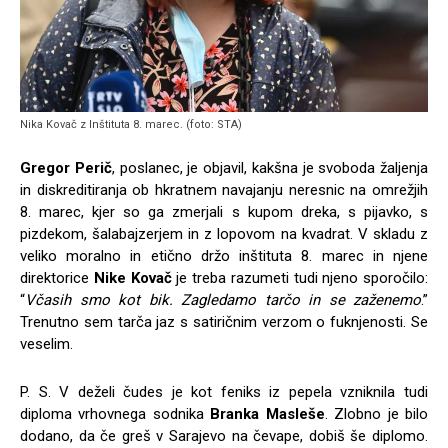
Nika Kovač z Inštituta 8. marec. (foto: STA)
Gregor Perič
, poslanec, je objavil, kakšna je svoboda žaljenja
in diskreditiranja ob hkratnem navajanju neresnic na omrežjih
8. marec, kjer so ga zmerjali s kupom dreka, s pijavko, s
pizdekom, šalabajzerjem in z lopovom na kvadrat. V skladu z
veliko moralno in etično držo inštituta 8. marec in njene
direktorice
Nike Kovač
je treba razumeti tudi njeno sporočilo:
“
Včasih smo kot bik. Zagledamo tarčo in se zaženemo
.”
Trenutno sem tarča jaz s satiričnim verzom o fuknjenosti. Se
veselim.
P. S. V deželi čudes je kot feniks iz pepela vzniknila tudi
diploma vrhovnega sodnika
Branka Masleše
. Zlobno je bilo
dodano, da če greš v Sarajevo na čevape, dobiš še diplomo.