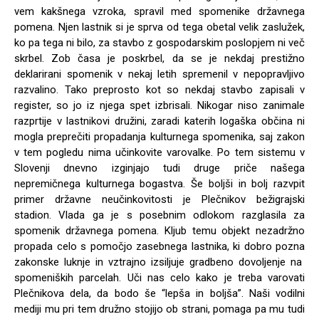
vem kakšnega vzroka, spravil med spomenike državnega
pomena. Njen lastnik si je sprva od tega obetal velik zaslužek,
ko pa tega ni bilo, za stavbo z gospodarskim poslopjem ni več
skrbel. Zob časa je poskrbel, da se je nekdaj prestižno
deklarirani spomenik v nekaj letih spremenil v nepopravljivo
razvalino. Tako preprosto kot so nekdaj stavbo zapisali v
register, so jo iz njega spet izbrisali. Nikogar niso zanimale
razprtije v lastnikovi družini, zaradi katerih logaška občina ni
mogla preprečiti propadanja kulturnega spomenika, saj zakon
v tem pogledu nima učinkovite varovalke. Po tem sistemu v
Slovenji dnevno izginjajo tudi druge priče našega
nepremičnega kulturnega bogastva. Še boljši in bolj razvpit
primer državne neučinkovitosti je Plečnikov bežigrajski
stadion. Vlada ga je s posebnim odlokom razglasila za
spomenik državnega pomena. Kljub temu objekt nezadržno
propada celo s pomočjo zasebnega lastnika, ki dobro pozna
zakonske luknje in vztrajno izsiljuje gradbeno dovoljenje na
spomeniških parcelah. Uči nas celo kako je treba varovati
Plečnikova dela, da bodo še “lepša in boljša”. Naši vodilni
mediji mu pri tem družno stojijo ob strani, pomaga pa mu tudi