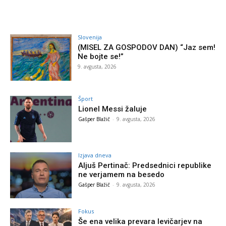
Slovenija
(MISEL ZA GOSPODOV DAN) “Jaz sem!
Ne bojte se!”
9. avgusta, 2026
Šport
Lionel Messi žaluje
Gašper Blažič
-
9. avgusta, 2026
Izjava dneva
Aljuš Pertinač: Predsednici republike
ne verjamem na besedo
Gašper Blažič
-
9. avgusta, 2026
Fokus
Še ena velika prevara levičarjev na