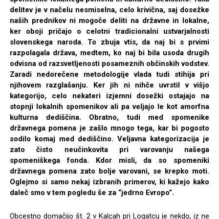
delitev je v načelu nesmiselna, celo krivična, saj dosežke
naših prednikov ni mogoče deliti na državne in lokalne,
ker oboji pričajo o celotni tradicionalni ustvarjalnosti
slovenskega naroda. To zbuja vtis, da naj bi s prvimi
razpolagala država, medtem, ko naj bi bila usoda drugih
odvisna od razsvetljenosti posameznih občinskih vodstev.
Zaradi nedorečene metodologije vlada tudi stihija pri
njihovem razglašanju. Ker jih ni nihče uvrstil v višjo
kategorijo, celo nekateri izjemni dosežki ostajajo na
stopnji lokalnih spomenikov ali pa veljajo le kot amorfna
kulturna dediščina. Obratno, tudi med spomenike
državnega pomena je zašlo mnogo tega, kar bi pogosto
sodilo komaj med dediščino. Veljavna kategorizacija je
zato čisto neučinkovita pri varovanju našega
spomeniškega fonda. Kdor misli, da so spomeniki
državnega pomena zato bolje varovani, se krepko moti.
Oglejmo si samo nekaj izbranih primerov, ki kažejo kako
daleč smo v tem pogledu še za “jedrno Evropo”.
Obcestno domačijo št. 2 v Kalcah pri Logatcu je nekdo, iz ne