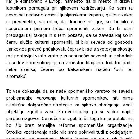
kar je edinstveno v Evropi, namesto, da bi mesto in država
lastnikom pomagala pri njihovem vzdrževanju. Ko sem ta
nesmisel nedavno omenil ljubljanskemu županu, ga to nikakor
ni presenetilo, saj meni, da drugače ne gre, ker bi bilo v
nasprotnem primeru treba spremeniti zakon. Da bi sam
predlagal kaj takega in s tem pokazal, da se zaveda kaj so in
čemu služijo kulturni spomeniki, bi bilo seveda od gospoda
Jankoviča preveč pričakovati, čeprav bi se s svetovljanskostjo
rad postavljal v isto vrsto z župani naših severnih in zahodnih
sosedov. Pomembneje je da v mestno blagajno dodatno pade
nekaj cvenka, čeprav po balkanskem načelu “udri po
siromaku”.
To vse dokazuje, da se naše spomeniško varstvo ne zaveda
problematike varovanja kulturnih spomenikov, niti nima
nikakršne dolgoročne strategije za njihovo ohranjanje. Vsak
objekt je zgodba zase, za neukrepanje pa se vedno najde
priročen izgovor. Če nočemo izgubiti še tega kar je ostalo, ne
bo šlo brez temeljite reforme spomeniške organizacije.
Stroške vzdrževanja naše vile smo pokrivali tudi z oddajanjem
prostorov za snemanje filmov. Vedno pa so v vili “bivali”