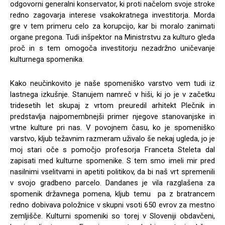
odgovorni generalni konservator, ki proti načelom svoje stroke
redno zagovarja interese vsakokratnega investitorja. Morda
gre v tem primeru celo za korupcijo, kar bi moralo zanimati
organe pregona. Tudi inšpektor na Ministrstvu za kulturo gleda
proč in s tem omogoča investitorju nezadržno uničevanje
kulturnega spomenika.
Kako neučinkovito je naše spomeniško varstvo vem tudi iz
lastnega izkušnje. Stanujem namreč v hiši, ki jo je v začetku
tridesetih let skupaj z vrtom preuredil arhitekt Plečnik in
predstavlja najpomembnejši primer njegove stanovanjske in
vrtne kulture pri nas. V povojnem času, ko je spomeniško
varstvo, kljub težavnim razmeram uživalo še nekaj ugleda, jo je
moj stari oče s pomočjo profesorja Franceta Steleta dal
zapisati med kulturne spomenike. S tem smo imeli mir pred
nasilnimi vselitvami in apetiti politikov, da bi naš vrt spremenili
v svojo gradbeno parcelo. Dandanes je vila razglašena za
spomenik državnega pomena, kljub temu pa z bratrancem
redno dobivava položnice v skupni vsoti 650 evrov za mestno
zemljišče. Kulturni spomeniki so torej v Sloveniji obdavčeni,