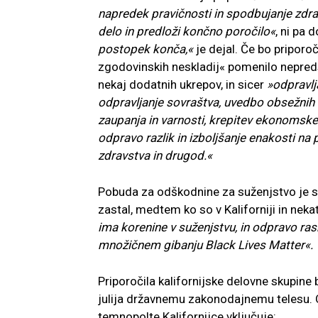
napredek pravičnosti in spodbujanje zdr
delo in predloži končno poročilo«
, ni pa 
postopek konča,«
je dejal. Če bo priporoč
zgodovinskih neskladij« pomenilo nepredst
nekaj dodatnih ukrepov, in sicer
»odpravlj
odpravljanje sovraštva, uvedbo obsežnih
zaupanja in varnosti, krepitev ekonomske
odpravo razlik in izboljšanje enakosti na
zdravstva in drugod.«
Pobuda za odškodnine za suženjstvo je s
zastal, medtem ko so v Kaliforniji in nek
ima korenine v suženjstvu, in odpravo ras
množičnem gibanju Black Lives Matter«.
Priporočila kalifornijske delovne skupin
julija državnemu zakonodajnemu telesu.
temnopolte Kalifornijce vključuje: