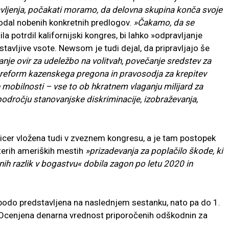
avljenja, počakati moramo, da delovna skupina konča svoje
dodal nobenih konkretnih predlogov.
»Čakamo, da se
ila potrdil kalifornijski kongres, bi lahko »odpravljanje
avljive vsote. Newsom je tudi dejal, da pripravljajo še
anje ovir za udeležbo na volitvah, povečanje sredstev za
 reform kazenskega pregona in pravosodja za krepitev
 mobilnosti – vse to ob hkratnem vlaganju milijard za
 področju stanovanjske diskriminacije, izobraževanja,
icer vložena tudi v zveznem kongresu, a je tam postopek
aterih ameriških mestih
»prizadevanja za poplačilo škode, ki
nih razlik v bogastvu« dobila zagon po letu 2020 in
e bodo predstavljena na naslednjem sestanku, nato pa do 1.
 Ocenjena denarna vrednost priporočenih odškodnin za