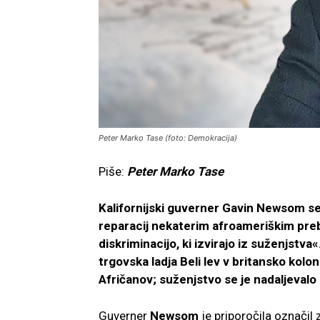
Peter Marko Tase (foto: Demokracija)
Piše:
Peter Marko Tase
Kalifornijski guverner Gavin Newsom se 
reparacij nekaterim afroameriškim prebiv
diskriminacijo, ki izvirajo iz suženjstva
trgovska ladja Beli lev v britansko kolo
Afričanov; suženjstvo se je nadaljevalo 
Guverner
Newsom
je priporočila označil 