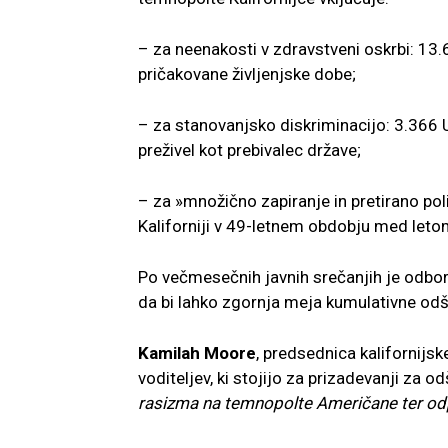
– za neenakosti v zdravstveni oskrbi: 13.
pričakovane življenjske dobe;
– za stanovanjsko diskriminacijo: 3.366 
preživel kot prebivalec države;
– za »množično zapiranje in pretirano pol
Kaliforniji v 49-letnem obdobju med let
Po večmesečnih javnih srečanjih je odbor 
da bi lahko zgornja meja kumulativne odš
Kamilah Moore
, predsednica kalifornijsk
voditeljev, ki stojijo za prizadevanji za 
rasizma na temnopolte Američane ter odp