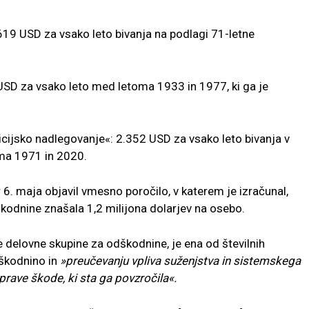
619 USD za vsako leto bivanja na podlagi 71-letne
USD za vsako leto med letoma 1933 in 1977, ki ga je
icijsko nadlegovanje«: 2.352 USD za vsako leto bivanja v
oma 1971 in 2020.
6. maja objavil vmesno poročilo, v katerem je izračunal,
kodnine znašala 1,2 milijona dolarjev na osebo.
e delovne skupine za odškodnine, je ena od številnih
odškodnino in
»preučevanju vpliva suženjstva in sistemskega
rave škode, ki sta ga povzročila«.