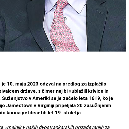
je 10. maja 2023 odzval na predlog za izplačilo
alcem države, s čimer naj bi »ublažili krivice in
«. Suženjstvo v Ameriki se je začelo leta 1619, ko je
nijo Jamestown v Virginiji pripeljala 20 zasužnjenih
do konca petdesetih let 19. stoletja.
za
»mejnik v naših dvostrankarskih prizadevanjih za