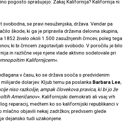
no pogosto sprašujejo: Zakaj Kalifornija? Kalifornija ni
kot svobodna, se pravi nesuženjska, država. Vendar pa
čilo škode, ki ga je pripravila državna delovna skupina,
leta 1852 živelo okoli 1.500 zasužnjenih črncev, poleg tega
onov, ki bi črncem zagotavljali svobodo. V poročilu je bilo
ija in različne veje njene vlade aktivno sodelovale pri
emnopoltim Kalifornijcem«.
redlagana v času, ko se država sooča s predvidenim
 milijarde dolarjev. Kljub temu pa poslanka
Barbara Lee
,
cije niso razkošje, ampak človekova pravica, ki bi jo že
poltih Američanov«.
Kalifornijski demokrati ali vsaj vrh
log reparacij, medtem ko so kalifornijski republikanci v
o mlačno objavili nekaj zadržkov, predvsem glede
ije dejansko tudi uzakonjene.