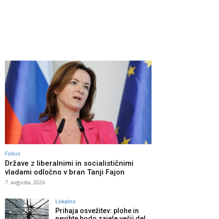
Fokus
Države z liberalnimi in socialističnimi
vladami odločno v bran Tanji Fajon
7. avgusta, 2026
Lokalno
Prihaja osvežitev: plohe in
nevihte bodo zajele večji del