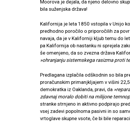
Moorova je dejala, da njeno delovno skupi
bila suženjska država!
Kalifornija je leta 1850 vstopila v Unijo 
predhodno poročilo o priporočilih za povra
navaja, da je v Kaliforniji kljub temu do 
pa Kalifornija ob nastanku ni sprejela zak
še omenjeno, da so zvezna država Kaliforn
»ohranjanju sistemskega rasizma proti t
Predlagana izplačila odškodnin so bila p
proračunskim primanjkljajem v višini 22,5
demokratka iz Oaklanda, pravi, da
»repara
zdavnaj moralo dobiti na milijone temno
stranke strnjeno in aktivno podpirajo pred
vsej zadevi popolnoma pasivni in so sam
vrtoglave skupne vsote, če bi bile reparac