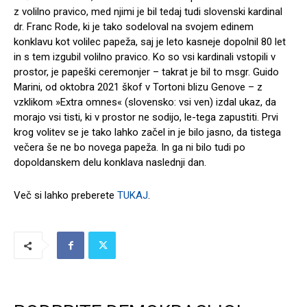
z volilno pravico, med njimi je bil tedaj tudi slovenski kardinal
dr. Franc Rode, ki je tako sodeloval na svojem edinem
konklavu kot volilec papeža, saj je leto kasneje dopolnil 80 let
in s tem izgubil volilno pravico. Ko so vsi kardinali vstopili v
prostor, je papeški ceremonjer – takrat je bil to msgr. Guido
Marini, od oktobra 2021 škof v Tortoni blizu Genove – z
vzklikom »Extra omnes« (slovensko: vsi ven) izdal ukaz, da
morajo vsi tisti, ki v prostor ne sodijo, le-tega zapustiti. Prvi
krog volitev se je tako lahko začel in je bilo jasno, da tistega
večera še ne bo novega papeža. In ga ni bilo tudi po
dopoldanskem delu konklava naslednji dan.
Več si lahko preberete
TUKAJ
.