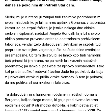
danes že pokojnim dr. Petrom Staričem.
Slednji mi je v intervjuju zaupal tudi zanimivo podrobnost iz
svoje mladosti: ko je bil namreč ujetnik v Gonarsu, v taborišču,
kamor so ga strpali fašisti, je jetnike nekega dne obiskal
cerkveni diplomat, nadškof Angelo Roncalli, ki je bil s svojo
obilno postavo pravcata antiteza sestradanim prebivalcem
taborišča, vendar zelo dobrodušen. Jetnikom je razdelil tudi
preproste svetinjice, verjetno je šlo za čudodelne svetinjice
Brezmadežne. Ob tem dejstvu bi se lahko kdo tudi namrdnil,
češ prinesli bi jim hrano, ne pa nekih brezveznih nabožnih
predmetov, pa lahko bi poskrbel za njihovo osvoboditev. Tako
kot je isti nadškof reševal številne Jude ter poskrbel, da ladja
z judovskimi otroki ni prišla v roke Nemcev. S tem je pokazal,
da mu politika sil osi nikakor ni bila blizu.
Ta dobrodušni in s humorjem obdarjeni nadškof, doma iz
Bergama, italijanskega mesta, ki ga je pred dvema letoma
epidemija covid19 strahotno dotolkla, je kakih petnajst let
kasneje (1958) postal novi papež z imenom Janez XXIII. Že