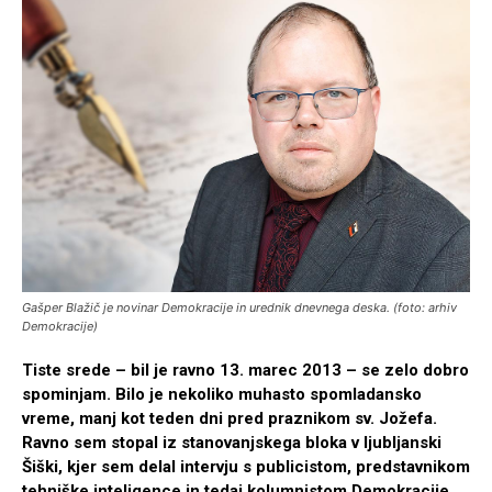
Gašper Blažič je novinar Demokracije in urednik dnevnega deska. (foto: arhiv
Demokracije)
Tiste srede – bil je ravno 13. marec 2013 – se zelo dobro
spominjam. Bilo je nekoliko muhasto spomladansko
vreme, manj kot teden dni pred praznikom sv. Jožefa.
Ravno sem stopal iz stanovanjskega bloka v ljubljanski
Šiški, kjer sem delal intervju s publicistom, predstavnikom
tehniške inteligence in tedaj kolumnistom Demokracije,