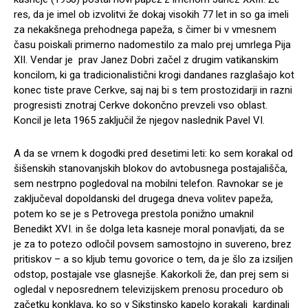
res, da je imel ob izvolitvi že dokaj visokih 77 let in so ga imeli
za nekakšnega prehodnega papeža, s čimer bi v vmesnem
času poiskali primerno nadomestilo za malo prej umrlega Pija
XII. Vendar je prav Janez Dobri začel z drugim vatikanskim
koncilom, ki ga tradicionalistični krogi dandanes razglašajo kot
konec tiste prave Cerkve, saj naj bi s tem prostozidarji in razni
progresisti znotraj Cerkve dokončno prevzeli vso oblast.
Koncil je leta 1965 zaključil že njegov naslednik Pavel VI.
A da se vrnem k dogodki pred desetimi leti: ko sem korakal od
šišenskih stanovanjskih blokov do avtobusnega postajališča,
sem nestrpno pogledoval na mobilni telefon. Ravnokar se je
zaključeval dopoldanski del drugega dneva volitev papeža,
potem ko se je s Petrovega prestola ponižno umaknil
Benedikt XVI. in še dolga leta kasneje moral ponavljati, da se
je za to potezo odločil povsem samostojno in suvereno, brez
pritiskov – a so kljub temu govorice o tem, da je šlo za izsiljen
odstop, postajale vse glasnejše. Kakorkoli že, dan prej sem si
ogledal v neposrednem televizijskem prenosu proceduro ob
začetku konklava, ko so v Sikstinsko kapelo korakali kardinali