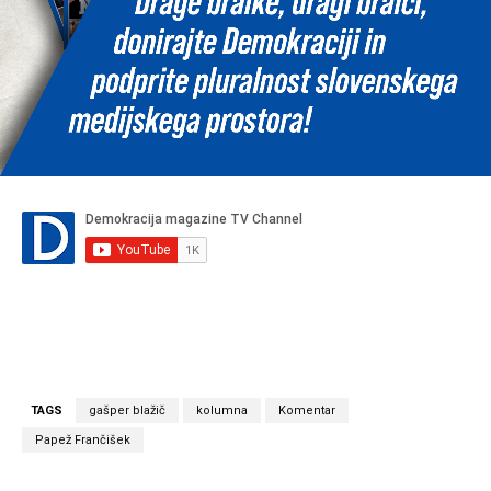
TAGS
gašper blažič
kolumna
Komentar
Papež Frančišek