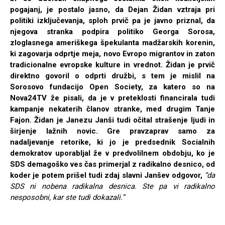
pogajanj, je postalo jasno, da Dejan Židan vztraja pri
politiki izključevanja, sploh prvič pa je javno priznal, da
njegova stranka podpira politiko Georga Sorosa,
zloglasnega ameriškega špekulanta madžarskih korenin,
ki zagovarja odprtje meja, novo Evropo migrantov in zaton
tradicionalne evropske kulture in vrednot. Židan je prvič
direktno govoril o odprti družbi, s tem je mislil na
Sorosovo fundacijo Open Society, za katero so na
Nova24TV
že pisali, da je v preteklosti financirala tudi
kampanje nekaterih članov stranke, med drugim Tanje
Fajon. Židan je Janezu Janši tudi očital strašenje ljudi in
širjenje lažnih novic. Gre pravzaprav samo za
nadaljevanje retorike, ki jo je predsednik Socialnih
demokratov uporabljal že v predvolilnem obdobju, ko je
SDS demagoško ves čas primerjal z radikalno desnico, od
koder je potem prišel tudi zdaj slavni Janšev odgovor,
“da
SDS ni nobena radikalna desnica. Ste pa vi radikalno
nesposobni, kar ste tudi dokazali.”