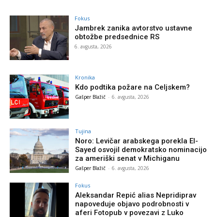
Fokus
Jambrek zanika avtorstvo ustavne
obtožbe predsednice RS
6. avgusta, 2026
Kronika
Kdo podtika požare na Celjskem?
Gašper Blažič
-
6. avgusta, 2026
Tujina
Noro: Levičar arabskega porekla El-
Sayed osvojil demokratsko nominacijo
za ameriški senat v Michiganu
Gašper Blažič
-
6. avgusta, 2026
Fokus
Aleksandar Repić alias Nepridiprav
napoveduje objavo podrobnosti v
aferi Fotopub v povezavi z Luko