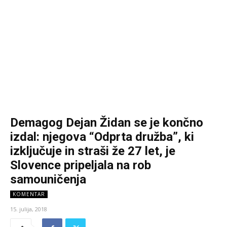
Demagog Dejan Židan se je končno
izdal: njegova “Odprta družba”, ki
izključuje in straši že 27 let, je
Slovence pripeljala na rob
samouničenja
KOMENTAR
15. julija, 2018