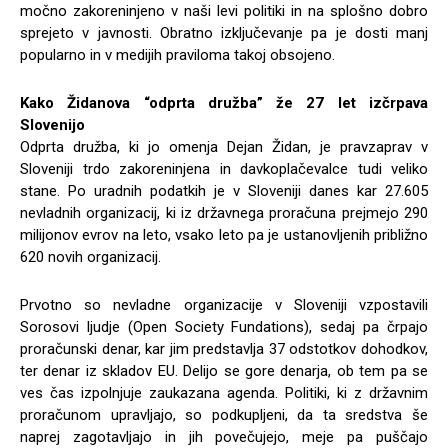
močno zakoreninjeno v naši levi politiki in na splošno dobro
sprejeto v javnosti. Obratno izključevanje pa je dosti manj
popularno in v medijih praviloma takoj obsojeno.
Kako Židanova “odprta družba” že 27 let izčrpava
Slovenijo
Odprta družba, ki jo omenja Dejan Židan, je pravzaprav v
Sloveniji trdo zakoreninjena in davkoplačevalce tudi veliko
stane. Po uradnih podatkih je v Sloveniji danes kar 27.605
nevladnih organizacij, ki iz državnega proračuna prejmejo 290
milijonov evrov na leto, vsako leto pa je ustanovljenih približno
620 novih organizacij.
Prvotno so nevladne organizacije v Sloveniji vzpostavili
Sorosovi ljudje (Open Society Fundations), sedaj pa črpajo
proračunski denar, kar jim predstavlja 37 odstotkov dohodkov,
ter denar iz skladov EU. Delijo se gore denarja, ob tem pa se
ves čas izpolnjuje zaukazana agenda. Politiki, ki z državnim
proračunom upravljajo, so podkupljeni, da ta sredstva še
naprej zagotavljajo in jih povečujejo, meje pa puščajo