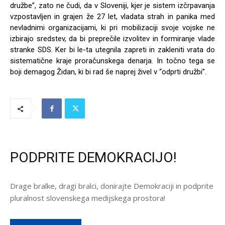
družbe”, zato ne čudi, da v Sloveniji, kjer je sistem izčrpavanja
vzpostavljen in grajen že 27 let, vladata strah in panika med
nevladnimi organizacijami, ki pri mobilizaciji svoje vojske ne
izbirajo sredstev, da bi preprečile izvolitev in formiranje vlade
stranke SDS. Ker bi le-ta utegnila zapreti in zakleniti vrata do
sistematične kraje proračunskega denarja. In točno tega se
boji demagog Židan, ki bi rad še naprej živel v “odprti družbi”.
PODPRITE DEMOKRACIJO!
Drage bralke, dragi bralci, donirajte Demokraciji in podprite
pluralnost slovenskega medijskega prostora!