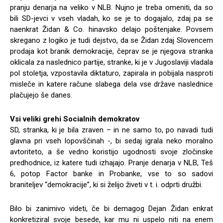
pranju denarja na veliko v NLB. Nujno je treba omeniti, da so
bili SD-jevci v vseh vladah, ko se je to dogajalo, zdaj pa se
naenkrat Židan & Co. hinavsko delajo poštenjake. Povsem
skregano z logiko je tudi dejstvo, da se Židan zdaj Slovencem
prodaja kot branik demokracije, čeprav se je njegova stranka
oklicala za naslednico partije, stranke, ki je v Jugoslaviji vladala
pol stoletja, vzpostavila diktaturo, zapirala in pobijala nasproti
misleče in katere račune slabega dela vse države naslednice
plačujejo še danes.
Vsi veliki grehi Socialnih demokratov
SD, stranka, ki je bila zraven – in ne samo to, po navadi tudi
glavna pri vseh lopovščinah -, bi sedaj igrala neko moralno
avtoriteto, a še vedno koristijo ugodnosti svoje zločinske
predhodnice, iz katere tudi izhajajo. Pranje denarja v NLB, Teš
6, potop Factor banke in Probanke, vse to so sadovi
braniteljev “demokracije”, ki si želijo živeti v t. i. odprti družbi.
Bilo bi zanimivo videti, če bi demagog Dejan Židan enkrat
konkretiziral svoje besede, kar mu ni uspelo niti na enem