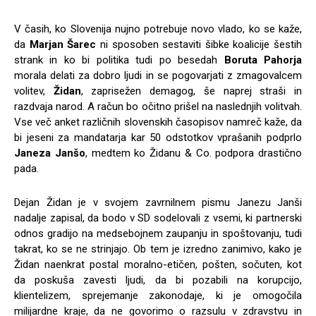
V časih, ko Slovenija nujno potrebuje novo vlado, ko se kaže,
da
Marjan Šarec
ni sposoben sestaviti šibke koalicije šestih
strank in ko bi politika tudi po besedah
Boruta Pahorja
morala delati za dobro ljudi in se pogovarjati z zmagovalcem
volitev,
Židan
, zaprisežen demagog, še naprej straši in
razdvaja narod. A račun bo očitno prišel na naslednjih volitvah.
Vse več anket različnih slovenskih časopisov namreč kaže, da
bi jeseni za mandatarja kar 50 odstotkov vprašanih podprlo
Janeza Janšo
, medtem ko Židanu & Co. podpora drastično
pada.
Dejan Židan je v svojem zavrnilnem pismu Janezu Janši
nadalje zapisal, da bodo v SD sodelovali z vsemi, ki partnerski
odnos gradijo na medsebojnem zaupanju in spoštovanju, tudi
takrat, ko se ne strinjajo. Ob tem je izredno zanimivo, kako je
Židan naenkrat postal moralno-etičen, pošten, sočuten, kot
da poskuša zavesti ljudi, da bi pozabili na korupcijo,
klientelizem, sprejemanje zakonodaje, ki je omogočila
milijardne kraje, da ne govorimo o razsulu v zdravstvu in