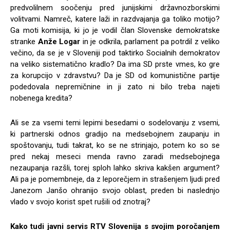
predvolilnem soočenju pred junijskimi državnozborskimi
volitvami. Namreč, katere laži in razdvajanja ga toliko motijo?
Ga moti komisija, ki jo je vodil član Slovenske demokratske
stranke
Anže Logar
in je odkrila, parlament pa potrdil z veliko
večino, da se je v Sloveniji pod taktirko Socialnih demokratov
na veliko sistematično kradlo? Da ima SD prste vmes, ko gre
za korupcijo v zdravstvu? Da je SD od komunistične partije
podedovala nepremičnine in ji zato ni bilo treba najeti
nobenega kredita?
Ali se za vsemi temi lepimi besedami o sodelovanju z vsemi,
ki partnerski odnos gradijo na medsebojnem zaupanju in
spoštovanju, tudi takrat, ko se ne strinjajo, potem ko so se
pred nekaj meseci menda ravno zaradi medsebojnega
nezaupanja razšli, torej sploh lahko skriva kakšen argument?
Ali pa je pomembneje, da z leporečjem in strašenjem ljudi pred
Janezom Janšo ohranijo svojo oblast, preden bi naslednjo
vlado v svojo korist spet rušili od znotraj?
Kako tudi javni servis RTV Slovenija s svojim poročanjem