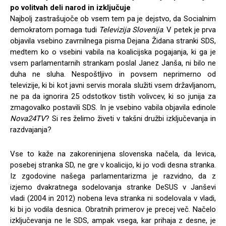
po volitvah deli narod in izključuje
Najbolj zastrašujoče ob vsem tem pa je dejstvo, da Socialnim
demokratom pomaga tudi
Televizija Slovenija
. V petek je prva
objavila vsebino zavrnilnega pisma Dejana Židana stranki SDS,
medtem ko o vsebini vabila na koalicijska pogajanja, ki ga je
vsem parlamentarnih strankam poslal Janez Janša, ni bilo ne
duha ne sluha. Nespoštljivo in povsem neprimerno od
televizije, ki bi kot javni servis morala služiti vsem državljanom,
ne pa da ignorira 25 odstotkov tistih volivcev, ki so junija za
zmagovalko postavili SDS. In je vsebino vabila objavila edinole
Nova24TV
? Si res želimo živeti v takšni družbi izključevanja in
razdvajanja?
Vse to kaže na zakoreninjena slovenska načela, da levica,
posebej stranka SD, ne gre v koalicijo, ki jo vodi desna stranka.
Iz zgodovine našega parlamentarizma je razvidno, da z
izjemo dvakratnega sodelovanja stranke DeSUS v Janševi
vladi (2004 in 2012) nobena leva stranka ni sodelovala v vladi,
ki bi jo vodila desnica. Obratnih primerov je precej več. Načelo
izključevanja ne le SDS, ampak vsega, kar prihaja z desne, je