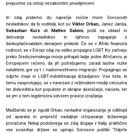
prepustne za vstop nezakonitim priseljencem
In zdaj pridemo do največje nočne more Sorosovih
nevladnikov: da bi voditelji, kot so
Viktor Orban,
Janez Janša,
Sebastian Kurz
ali
Matteo Salvini
, prišli na oblast in
delovanje nevladnikov in njihovo napajanje z
davkoplačevalskim denarjem prekinili. Če se v Afriki financira
rodnost, se v Evropi zdaj na veliko propagira LGBT. Ko začnejo
preko Sredozemskega morja prihajati ladje polne Afričanov, je
Evropejcem rečeno, da jih potrebujemo zaradi lastne nizke
natalitete, gre za t. i. nadomestitveno migracijo. Propagirajo se
odprte meje in LGBT-indoktrinacija državljanov. Vse tiste, ki
temu nasprotujejo, se v navezavi z režimskimi mediji cenzurira
ter diskreditira kot populiste in skrajne desničarje, naciste, ter
se jim s tem legitimizira odvzem pravice izražanja.
Madžarski se je zgodil Orban, nevladne organizacije je odklopil
od aparata in preprečil nadaljnje izčrpavanje državnega
proračuna. Nekaj podobnega se zdaj dogaja v Italiji, praktično
vse sosednje države se upirajo Sorosovi politiki “Odprte