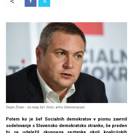
Dejan Židan - do kdaj še? (foto: arhiv Demokracije)
Potem ko je šef Socialnih demokratov v pismu zavrnil
sodelovanje s Slovensko demokratsko stranko, še preden
bi se udeležil skupnega sestanka okoli koalicijskih