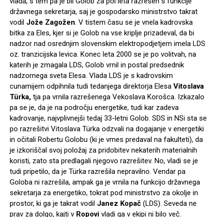
vlada, s tem pa je bil Golob za pol leta razrešen s funkcije
državnega sekretarja, saj je gospodarsko ministrstvo takrat
vodil
Jože Zagožen
. V tistem času se je vnela kadrovska
bitka za Eles, kjer si je Golob na vse kriplje prizadeval, da bi
nadzor nad osrednjim slovenskim elektropodjetjem imela LDS
oz. tranzicijska levica. Konec leta 2000 se je po volitvah, na
katerih je zmagala LDS, Golob vrnil in postal predsednik
nadzornega sveta Elesa. Vlada LDS je s kadrovskim
cunamijem odpihnila tudi tedanjega direktorja Elesa
Vitoslava
Türka,
tja pa vrnila razrešenega Vekoslava Korošca. Izkazalo
pa se je, da je na področju energetike, tudi kar zadeva
kadrovanje, najvplivnejši tedaj 33-letni Golob. SDS in NSi sta se
po razrešitvi Vitoslava Türka odzvali na dogajanje v energetiki
in očitali Robertu Golobu (ki je vmes predaval na fakulteti), da
je izkoriščal svoj položaj za pridobitev nekaterih materialnih
koristi, zato sta predlagali njegovo razrešitev. No, vladi se je
tudi pripetilo, da je Türka razrešila nepravilno. Vendar pa
Goloba ni razrešila, ampak ga je vrnila na funkcijo državnega
sekretarja za energetiko, tokrat pod ministrstvo za okolje in
prostor, ki ga je takrat vodil
Janez Kopač
(LDS). Seveda ne
prav za dolgo, kajti v
Ropovi
vladi ga v ekipi ni bilo več.