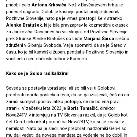
pridobil celo
Antona Krkoviča
. Nož v Bavčarjevem hrbtu je
prinesel nagrado: Golob je kasneje postal podpredsednik
Pozitivne Slovenije, nato pa je vmes prestopil še v stranko
Alenke Bratušek
, ki je bila pravzaprav le kozmetični okrasek
za Jankovića. Dandanes so vsi skupaj, od Pozitivne Slovenije
prek Stranke Alenke Bratušek do Liste
Marjana Šarca
srečno
združeni v Gibanju Svoboda. Velja spomniti, da se je Šarec v
času, ko je bil kamniški župan, pentljal s Pozitivno Slovenijo in
vodil celo njen občinski odbor v Kamniku.
Kako se je Golob radikaliziral
Seveda se postavlja vprašanje, ali so bili vsi ti Golobovi
preobrati morda posledica tega, da so ga izsiljevali, češ da ga
zaradi sumljivih poslov lahko potopijo, če ne bo »na pravi
strani«. V začetku leta 2023 je
Boris Tomašič
, direktor
Nova24TV, v intervjuju na TV Slovenija razkril, da je Golob kot
šef Gen-I celo iskal pomoč na Nova24TV, ko se je znašel v
nemilosti. Nato pa je sledil nov preobrat: nadzorniki Gen-I so
mu dali vedeti, da novega mandata za vodenje ne bo dobil, in