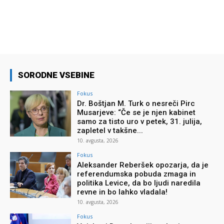
SORODNE VSEBINE
Fokus
Dr. Boštjan M. Turk o nesreči Pirc
Musarjeve: “Če se je njen kabinet
samo za tisto uro v petek, 31. julija,
zapletel v takšne...
10. avgusta, 2026
Fokus
Aleksander Reberšek opozarja, da je
referendumska pobuda zmaga in
politika Levice, da bo ljudi naredila
revne in bo lahko vladala!
10. avgusta, 2026
Fokus