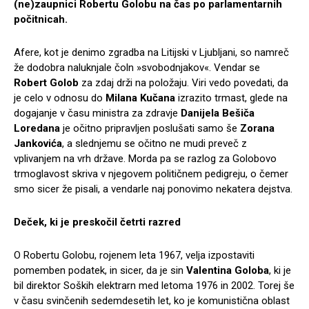
(ne)zaupnici Robertu Golobu na čas po parlamentarnih
počitnicah.
Afere, kot je denimo zgradba na Litijski v Ljubljani, so namreč
že dodobra naluknjale čoln »svobodnjakov«. Vendar se
Robert Golob
za zdaj drži na položaju. Viri vedo povedati, da
je celo v odnosu do
Milana Kučana
izrazito trmast, glede na
dogajanje v času ministra za zdravje
Danijela Bešiča
Loredana
je očitno pripravljen poslušati samo še
Zorana
Jankovića
, a slednjemu se očitno ne mudi preveč z
vplivanjem na vrh države. Morda pa se razlog za Golobovo
trmoglavost skriva v njegovem političnem pedigreju, o čemer
smo sicer že pisali, a vendarle naj ponovimo nekatera dejstva.
Deček, ki je preskočil četrti razred
O Robertu Golobu, rojenem leta 1967, velja izpostaviti
pomemben podatek, in sicer, da je sin
Valentina Goloba
, ki je
bil direktor Soških elektrarn med letoma 1976 in 2002. Torej še
v času svinčenih sedemdesetih let, ko je komunistična oblast