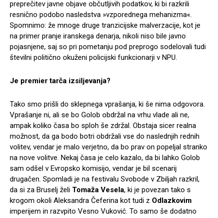
preprečitev javne objave občutljivih podatkov, ki bi razkrili
resnično podobo nasledstva »vzporednega mehanizma«.
Spomnimo: že mnoge druge tranzicijske malverzacije, kot je
na primer pranje iranskega denarja, nikoli niso bile javno
pojasnjene, saj so pri pometanju pod preprogo sodelovali tudi
številni politično okuženi policijski funkcionarji v NPU.
Je premier tarča izsiljevanja?
Tako smo prišli do sklepnega vprašanja, ki še nima odgovora.
Vprašanje ni, ali se bo Golob obdržal na vrhu vlade ali ne,
ampak koliko časa bo sploh še zdržal. Obstaja sicer realna
možnost, da ga bodo botri obdržali vse do naslednjih rednih
volitev, vendar je malo verjetno, da bo prav on popeljal stranko
na nove volitve. Nekaj časa je celo kazalo, da bi lahko Golob
sam odšel v Evropsko komisijo, vendar je bil scenarij
drugačen. Spomladi je na festivalu Svobode v Zbiljah razkril,
da si za Bruselj želi
Tomaža Vesela
, ki je povezan tako s
krogom okoli Aleksandra Čeferina kot tudi z
Odlazkovim
imperijem in razvpito Vesno Vuković. To samo še dodatno