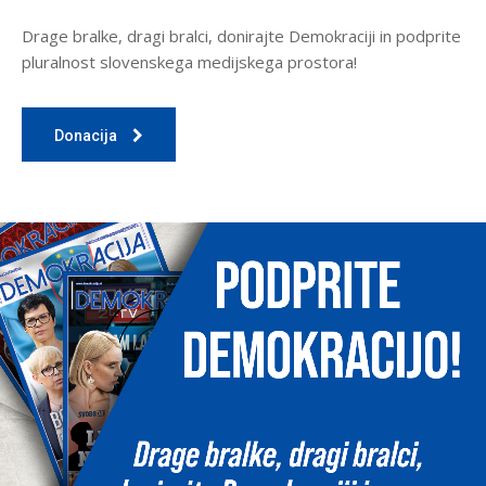
Drage bralke, dragi bralci, donirajte Demokraciji in podprite
pluralnost slovenskega medijskega prostora!
Donacija