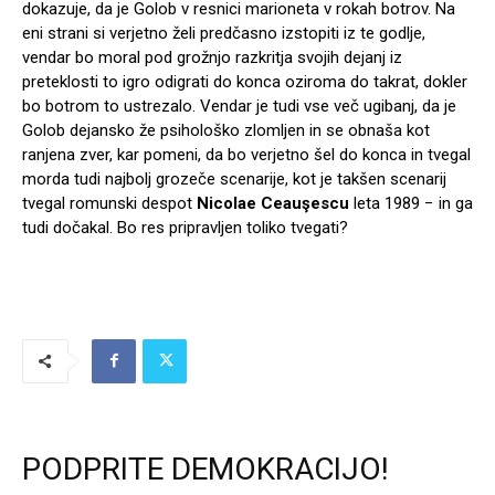
dokazuje, da je Golob v resnici marioneta v rokah botrov. Na
eni strani si verjetno želi predčasno izstopiti iz te godlje,
vendar bo moral pod grožnjo razkritja svojih dejanj iz
preteklosti to igro odigrati do konca oziroma do takrat, dokler
bo botrom to ustrezalo. Vendar je tudi vse več ugibanj, da je
Golob dejansko že psihološko zlomljen in se obnaša kot
ranjena zver, kar pomeni, da bo verjetno šel do konca in tvegal
morda tudi najbolj grozeče scenarije, kot je takšen scenarij
tvegal romunski despot
Nicolae Ceauşescu
leta 1989 − in ga
tudi dočakal. Bo res pripravljen toliko tvegati?
PODPRITE DEMOKRACIJO!