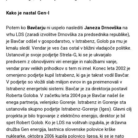
Kako je nastal Gen-I
Potem ko
Bavčarju
ni uspelo naslediti
Janeza Drnovška
na
vrhu LDS (zaradi izvolitve Drnovška za predsednika republike),
je Bavčar odšel v gospodarstvo, v Istrabenz, Golob pa mu je
kmalu sledil. Vendar je ves čas ostal v bližini vladajoče politike.
Ustanovil je svoje podjetje Strela-G, ki se je ukvarjalo
predvsem z obnovljivimi viri energije in naložbami vanje,
vendar prav velikih prihodkov s tem ni imel. Konec leta 2002 je
omenjeno podjetje kupil Istrabenz, ki ga je takrat vodil Bavčar.
V podjetje so vložili slab milijon evrov in ga preimenovali v
Istrabenz energetski sistemi. Bavčar je za direktorja postavil
Roberta Goloba. V začetku leta 2004 pa je Bavčar našel še
enega partnerja, velenjsko Gorenje. Istrabenz in Gorenje sta
ustanovila skupno podjetje Istrabenz-Gorenje (Iges). Glavni cilj
projekta je bilo trgovanje z električno energijo, direktor je bil
spet Robert Golob. Ko je LDS na volitvah izgubila, je državna
družba Gen energija, lastnica slovenske polovice krške
nuklearke, oktobra 2006 kupila polovico Igesa, ki se je nato