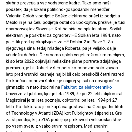
skrbno preverjala vse vodstvene kadre. Tako smo našli
podatek, da je lokalni politično-gospodarski menedžer
Valentin Golob v podjetje Soške elektrarne prišel iz podjetja
Meblo in je na čelu podjetja ostal do upokojitve, preživel je tudi
osamosvojitev Slovenije. Kot še piše na spletni strani Soških
elektrarn, je poskrbel za zgraditev HE Solkan leta 1984, nato
pa – tik pred upokojitvijo – za HE Doblar 2 in Plave 2. Za
njegovega sina, tedaj mladega Roberta, pa je veljalo, da je
»čudežni deček«. Če smemo sploh verjeti režimskim medijem,
ki so leta 2022 objavljali nekakšne pisne portrete zdajšnjega
premierja, je bil Robert v šempetrsko osnovno šolo vpisan
leto pred vrstniki, kasneje naj bi bil celo preskočil četrti razred.
Po končani osnovni šoli se je najprej vpisal na novogoriško
gimnazijo in nato študiral na
Fakulteti za elektrotehniko
Univerze v Ljubljani, kjer je leta 1989, že pri 22 letih, diplomiral.
Magistriral je tri leta pozneje, doktoriral pa leta 1994 pri 27
letih. Po doktoratu je nekaj časa gostoval na Georgia Institute
of Technology v Atlanti (ZDA) kot Fulbrightov štipendist. Gre
za štipendijo, ki jo ZDA podeljuje prek svojih veleposlaništev
po vsem svetu z vsakoletnim razpisom. Med znanimi