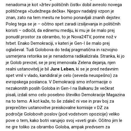
nenadoma je kot »žrtev političnih čistk« dobil avreolo novega
političnega »čudežnega dečka«. Njegov nadaljnji vzpon je
znan, zato na tem mestu ne bomo ponavljali znanih dejstev.
Poleg tega se je – očitno spet zaradi izsiljevanja in političnih
koristi – odločil, da edinemu mediju, ki mu je še malo prej
ponudil prostor za obrambo, to je Nova24TV, porine nož v
hrbet. Enako Demokraciji, v kateri je Gen-I še malo prej
oglaševal. Tudi Golobova do tedaj pragmatična in razvojno
usmerjena retorika se je nenadoma radikalizirala. Stranka, ki jo
je Golob prevzel, se je prej imenovala Zelena dejanja, njen
realni ustanovitelj je bil
Jure Leben
, ki se je pred nedavnim
spet vrnil v vlado, kandidiral je celo (seveda neuspešno) za
evropskega poslanca. V Demokraciji smo informacije o
nezakonitih poslih Goloba in Gen-I na Balkanu že večkrat
pisali, izdali smo celo posebno številko Demokracije Magazina
na to temo. A kot kaže, to še zdaleč ni vse in prav boj za
preprečitev ustanovitve preiskovalne komisije v DZ za
področje Golobovih poslov (pod vodstvom opozicije) veliko
pove o tem, kako botri varujejo svoj »sveti gral«. Očitno jim le
ne gre toliko za obrambo Goloba, ampak predvsem za