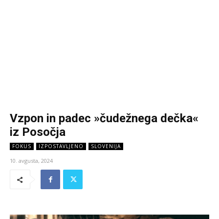
Vzpon in padec »čudežnega dečka«
iz Posočja
FOKUS
IZPOSTAVLJENO
SLOVENIJA
10. avgusta, 2024