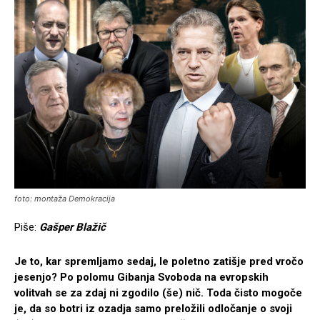
foto: montaža Demokracija
Piše:
Gašper Blažič
Je to, kar spremljamo sedaj, le poletno zatišje pred vročo
jesenjo? Po polomu Gibanja Svoboda na evropskih
volitvah se za zdaj ni zgodilo (še) nič. Toda čisto mogoče
je, da so botri iz ozadja samo preložili odločanje o svoji