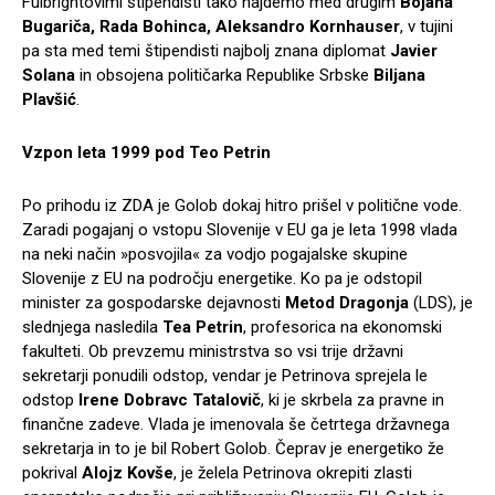
Fulbrightovimi štipendisti tako najdemo med drugim
Bojana
Bugariča, Rada Bohinca, Aleksandro Kornhauser
, v tujini
pa sta med temi štipendisti najbolj znana diplomat
Javier
Solana
in obsojena političarka Republike Srbske
Biljana
Plavšić
.
Vzpon leta 1999 pod Teo Petrin
Po prihodu iz ZDA je Golob dokaj hitro prišel v politične vode.
Zaradi pogajanj o vstopu Slovenije v EU ga je leta 1998 vlada
na neki način »posvojila« za vodjo pogajalske skupine
Slovenije z EU na področju energetike. Ko pa je odstopil
minister za gospodarske dejavnosti
Metod Dragonja
(LDS), je
slednjega nasledila
Tea Petrin
, profesorica na ekonomski
fakulteti. Ob prevzemu ministrstva so vsi trije državni
sekretarji ponudili odstop, vendar je Petrinova sprejela le
odstop
Irene Dobravc Tatalovič
, ki je skrbela za pravne in
finančne zadeve. Vlada je imenovala še četrtega državnega
sekretarja in to je bil Robert Golob. Čeprav je energetiko že
pokrival
Alojz Kovše
, je želela Petrinova okrepiti zlasti