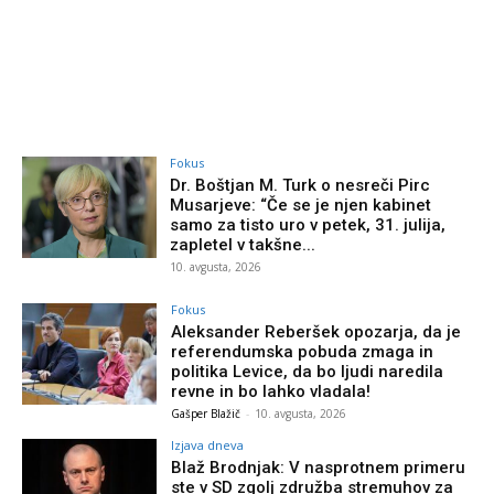
Fokus
Dr. Boštjan M. Turk o nesreči Pirc
Musarjeve: “Če se je njen kabinet
samo za tisto uro v petek, 31. julija,
zapletel v takšne...
10. avgusta, 2026
Fokus
Aleksander Reberšek opozarja, da je
referendumska pobuda zmaga in
politika Levice, da bo ljudi naredila
revne in bo lahko vladala!
Gašper Blažič
-
10. avgusta, 2026
Izjava dneva
Blaž Brodnjak: V nasprotnem primeru
ste v SD zgolj združba stremuhov za