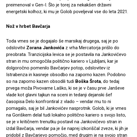
preimenoval v Gen-I. Šlo je torej za nekakšen državni
energetski kolhoz, ki mu je Golob poveljeval vse do leta 2021.
Nož v hrbet Bavčarja
Toda vmes se je dogajalo še marsikaj drugega, saj je po
odslovitvi
Zorana Jankovića
z vrha Mercatorja prišlo do
preobrata. Tranzicijska levica se je postavila na Jankovićevo
stran in mu omogočila politično kariero v Ljubljani, kar je
dolgoročno pomenilo Bavčarjev potop, odslovitev iz
Istrabenza in kasneje obsodbo na zaporno kazen. Podobno
so na zaporno kazen obsodili tudi
Boška Šrota
, do tedaj
prvega moža Pivovarne Laško, ki se je v času prve Janševe
vlade kot glavni tajkun na sceni in tedanji dejanski šef
časopisa Delo konfrontiral z vlado – vendar mu to ni
pomagalo, saj je bil Jankovićev nasprotnik. Golob, ki je vmes
na Goriškem delal tudi lokalno politično kariero s svojo listo,
se je v kritičnem trenutku postavil na Jankovićevo stran in
izdal Bavčarja, vendar pa je še naprej izkoriščal zveze, ki jih je
pridobil z Bavčarjevo pomočjo, med drugim je na svojo stran