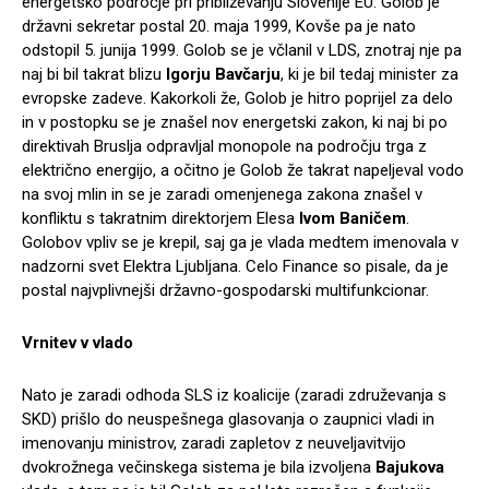
energetsko področje pri približevanju Slovenije EU. Golob je
državni sekretar postal 20. maja 1999, Kovše pa je nato
odstopil 5. junija 1999. Golob se je včlanil v LDS, znotraj nje pa
naj bi bil takrat blizu
Igorju Bavčarju
, ki je bil tedaj minister za
evropske zadeve. Kakorkoli že, Golob je hitro poprijel za delo
in v postopku se je znašel nov energetski zakon, ki naj bi po
direktivah Bruslja odpravljal monopole na področju trga z
električno energijo, a očitno je Golob že takrat napeljeval vodo
na svoj mlin in se je zaradi omenjenega zakona znašel v
konfliktu s takratnim direktorjem Elesa
Ivom Baničem
.
Golobov vpliv se je krepil, saj ga je vlada medtem imenovala v
nadzorni svet Elektra Ljubljana. Celo Finance so pisale, da je
postal najvplivnejši državno-gospodarski multifunkcionar.
Vrnitev v vlado
Nato je zaradi odhoda SLS iz koalicije (zaradi združevanja s
SKD) prišlo do neuspešnega glasovanja o zaupnici vladi in
imenovanju ministrov, zaradi zapletov z neuveljavitvijo
dvokrožnega večinskega sistema je bila izvoljena
Bajukova