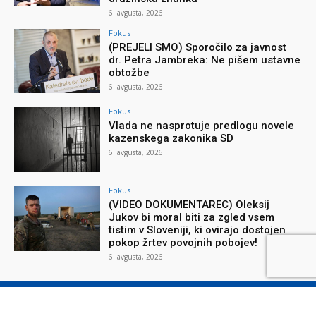
6. avgusta, 2026
Fokus
(PREJELI SMO) Sporočilo za javnost
dr. Petra Jambreka: Ne pišem ustavne
obtožbe
6. avgusta, 2026
Fokus
Vlada ne nasprotuje predlogu novele
kazenskega zakonika SD
6. avgusta, 2026
Fokus
(VIDEO DOKUMENTAREC) Oleksij
Jukov bi moral biti za zgled vsem
tistim v Sloveniji, ki ovirajo dostojen
pokop žrtev povojnih pobojev!
6. avgusta, 2026
O reviji
O podjetju
Splošni pogoji
Varstvo osebnih podatkov
Piškotki
Stik z nami
Oglaševanje
Naročilnica
Donacije