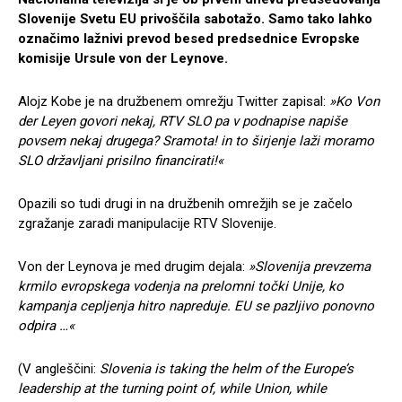
Slovenije Svetu EU privoščila sabotažo. Samo tako lahko
označimo lažnivi prevod besed predsednice Evropske
komisije Ursule von der Leynove.
Alojz Kobe je na družbenem omrežju Twitter zapisal:
»Ko Von
der Leyen govori nekaj, RTV SLO pa v podnapise napiše
povsem nekaj drugega? Sramota! in to širjenje laži moramo
SLO državljani prisilno financirati!«
Opazili so tudi drugi in na družbenih omrežjih se je začelo
zgražanje zaradi manipulacije RTV Slovenije.
Von der Leynova je med drugim dejala:
»Slovenija prevzema
krmilo evropskega vodenja na prelomni točki Unije, ko
kampanja cepljenja hitro napreduje. EU se pazljivo ponovno
odpira …«
(V angleščini:
Slovenia is taking the helm of the Europe’s
leadership at the turning point of, while Union, while