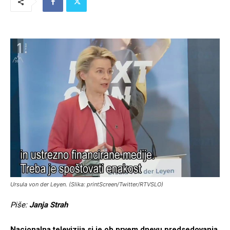
Ursula von der Leyen. (Slika: printScreen/Twitter/RTVSLO)
Piše:
Janja Strah
Nacionalna televizija si je ob prvem dnevu predsedovanja