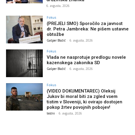
6. avgusta, 2026
Fokus
(PREJELI SMO) Sporočilo za javnost
dr. Petra Jambreka: Ne pišem ustavne
obtožbe
Gašper Blažič
-
6. avgusta, 2026
Fokus
Vlada ne nasprotuje predlogu novele
kazenskega zakonika SD
Gašper Blažič
-
6. avgusta, 2026
Fokus
(VIDEO DOKUMENTAREC) Oleksij
Jukov bi moral biti za zgled vsem
tistim v Sloveniji, ki ovirajo dostojen
pokop žrtev povojnih pobojev!
testni
-
6. avgusta, 2026