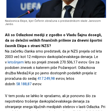
Naslovnica Ekipe, kjer Čeferin obračuna s predsednikom vlade Janezom
Janšo.
Ali so Odlazkovi mediji z zgodbo o Vladu Šajnu dosegli,
da so deležni velikih finančnih prilivov za dnevni športni
časnik Ekipa s strani NZS?
Na začetku članka smo predstavili, da je NZS prejela od leta
2003 več kot 12 milijonov davkoplačevalskega denarja. Le
v
letošnjem
letu so prejeli znesek 270.506,17 evrov. Gre za
podoben znesek o katerem piše Požareport. Odlazkova
družba Media24 je po javno dostopnih podatkih prejela iz
proračuna do sedaj
417.249,98
evrov, letos
dobrih
58.188,87
evrov.
V tem poslu se lahko le vprašamo, ali je ponovno šlo za
nepotrebno trošenje davkoplačevalskega denarja za
ohranjanje enega ključnih medijskih stebrov v lasti Odlazka. Pri