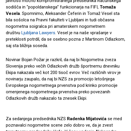
javnosti močno kompromitiranega predsednika Računskega
sodišča in “popoldanskega” funkcionarja na FIFI,
Tomaža
Vesela
. Spomnimo, Aleksander Čeferin in Tomaž Vesel sta
bila sošolca na Pravni fakulteti v Ljubljani in tudi občasna
nogometna soigralca pri amaterskem nogometnem
društvu
Ljubljana Lawyers
. Vesel je na naše vprašanje v
preteklosti potrdil, da se osebno pozna z Martinom Odlazkom,
saj sta bližnja soseda.
Novinar Bojan Požar je razkril, da naj bi Nogometna zveza
Slovenija preko večih Odlazkovih družb športnemu dnevniku
Ekipa nakazala več kot 200 tisoč evrov. Več različnih virov je
novinarju zaupalo, da naj bi NZS za promocijo letošnjega
Evropskega nogometnega prvenstva pod krinko promocije
omenjenega nogometnega prvenstva preko povezanih
Odlazkovih družb nakazalo ta znesek Ekipi.
Za sedanjega predsednika NZS
Radenka Mijatovića
se med
poznavalci nogometne scene zelo dobro ve, da je zvest