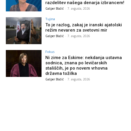
razdelitev našega denarja izbrancem!
Gašper Blažič
-
7. avgusta, 2026
Tujina
To je razlog, zakaj je iranski ajatolski
režim nevaren za svetovni mir
Gašper Blažič
-
7. avgusta, 2026
Fokus
Ni zime za Eskime: nekdanja ustavna
sodnica, znana po levičarskih
stališčih, je po novem vrhovna
državna tožilka
Gašper Blažič
-
7. avgusta, 2026