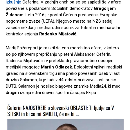
izkušnje
Čeferina. V zadnjih dneh pa so se zapletli še v afere
povezane s poslancem Socialnih demokratov
Gregorjem
Židanom
. Leta 2016 je postal Čeferin predsednik Evropske
nogometne zveze (UEFA). Njegovo mesto na NZS sedaj
zaseda nekdanji mednarodni sodnik za futsal in mednarodni
kontrolor sojenja
Radenko Mijatović
.
Medij Požareport je razkril še eno morebitno afero, v katero
so po njihovem prepričanju vpleteni Aleksander Čeferin,
Radenko Mijatović in v preteklosti pravnomočno obsojen
medijski mogotec
Martin Odlazek
. Dolgoletni vplivni medijski
igralec na slovenskem trgu ima preko povezanih oseb v lasti
družbo Salamon, ki je tudi v 44-odstotni državni lasti preko
DUTB. Salamon je nosilec blagovne znamke Media24, ki med
drugim izdaja edini dnevni športni časopis Ekipa.