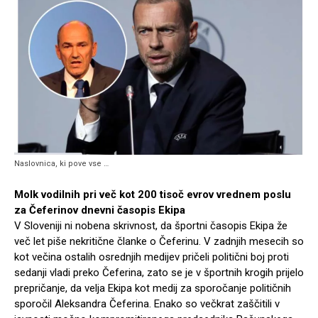
Naslovnica, ki pove vse …
Molk vodilnih pri več kot 200 tisoč evrov vrednem poslu
za Čeferinov dnevni časopis Ekipa
V Sloveniji ni nobena skrivnost, da športni časopis Ekipa že
več let piše nekritične članke o Čeferinu. V zadnjih mesecih so
kot večina ostalih osrednjih medijev pričeli politični boj proti
sedanji vladi preko Čeferina, zato se je v športnih krogih prijelo
prepričanje, da velja Ekipa kot medij za sporočanje političnih
sporočil Aleksandra Čeferina. Enako so večkrat zaščitili v