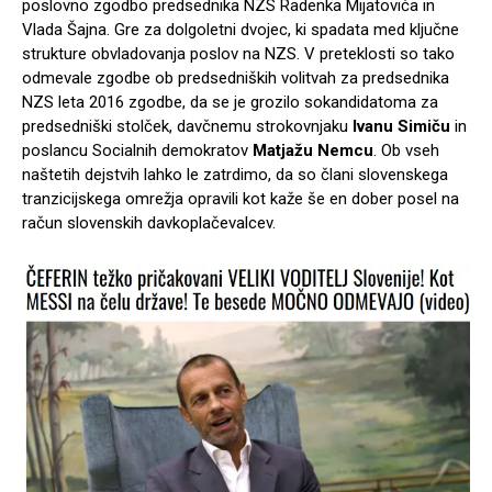
poslovno zgodbo predsednika NZS Radenka Mijatovića in
Vlada Šajna. Gre za dolgoletni dvojec, ki spadata med ključne
strukture obvladovanja poslov na NZS. V preteklosti so tako
odmevale zgodbe ob predsedniških volitvah za predsednika
NZS leta 2016 zgodbe, da se je grozilo sokandidatoma za
predsedniški stolček, davčnemu strokovnjaku
Ivanu Simiču
in
poslancu Socialnih demokratov
Matjažu Nemcu
. Ob vseh
naštetih dejstvih lahko le zatrdimo, da so člani slovenskega
tranzicijskega omrežja opravili kot kaže še en dober posel na
račun slovenskih davkoplačevalcev.