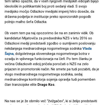
tem lahko opazite, da v vseh njegovih medijskih edicijah bijejo
ideološki in politikantski boj proti sedanji vladi. S svojo
medijsko močjo Odlazkov medijski imperij hitro doseže, da
državna podjetja in institucije preko sponzorskih pogodb
polnijo malho šefa Odlazka.
Ob vsem tem pa naj opozorimo še na en zanimiv vidik. Ob
kandidaturi Mijatoviča za predsednika NZS v letu 2016 so
Odlazkovi mediji predstavili zgodbo o sumljivem poslovanju
nekdanjega mednarodnega nogometnega sodnika
Vlada
Šajna
, dolgoletnega slovenskega nogometnega botra v
ozadju in vplivnega funkcionarja na Uefi. Po tem članku je
večina Odlazkovih edicij pričela poročati o NZS na zelo
prijazen in promotorski način. Ne smete pa tudi pozabiti, da je
vlogo mednarodnega nogometnega sodnika, sedaj
mednarodnega kontrolorja sojenja opravlja tudi pomemben
član tranzicijske elite
Drago Kos
.
Na nas se je že obrnilo več “žvižgačev”, ki si želijo predstaviti