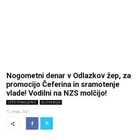
Nogometni denar v Odlazkov žep, za
promocijo Čeferina in sramotenje
vlade! Vodilni na NZS molčijo!
IZPOSTAVLJENO
SLOVENIJA
15. maja, 2021