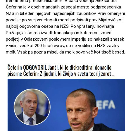
trenutnemu predsedniku Uefe. V času vodenja Aleksandra
Čeferina je v obeh mandatih zasedal mesto podpredsednika
NZS in bil eden njegovih najtesnejših zaupnikov. Prav omenjeni
posel je po vsej verjetnosti moral podpisati prav Mijatović kot
najbolj odgovorna oseba na NZS. Po vprašanju novinarja
Požarja, ali so res izvedli transakcijo in kateremu izmed
podjetij v Odlazkovem poslovnem imperiju so nakazali znesek
v višini več kot 200 tisoč evrov, so se vodilni na NZS zavili v
molk. Vsak pa pozna misel, da molk pove več kot tisoč besed.