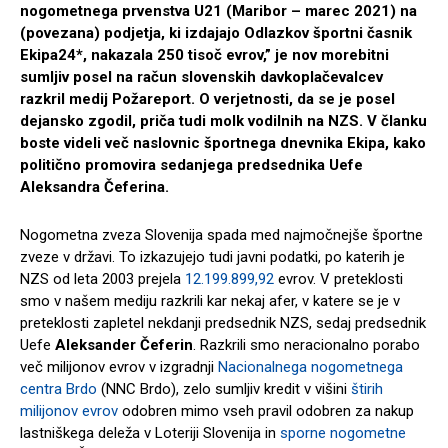
nogometnega prvenstva U21 (Maribor – marec 2021) na
(povezana) podjetja, ki izdajajo Odlazkov športni časnik
Ekipa24*, nakazala 250 tisoč evrov,” je nov morebitni
sumljiv posel na račun slovenskih davkoplačevalcev
razkril medij Požareport. O verjetnosti, da se je posel
dejansko zgodil, priča tudi molk vodilnih na NZS. V članku
boste videli več naslovnic športnega dnevnika Ekipa, kako
politično promovira sedanjega predsednika Uefe
Aleksandra Čeferina.
Nogometna zveza Slovenija spada med najmočnejše športne
zveze v državi. To izkazujejo tudi javni podatki, po katerih je
NZS od leta 2003 prejela
12.199.899,92
evrov. V preteklosti
smo v našem mediju razkrili kar nekaj afer, v katere se je v
preteklosti zapletel nekdanji predsednik NZS, sedaj predsednik
Uefe
Aleksander Čeferin
. Razkrili smo neracionalno porabo
več milijonov evrov v izgradnji
Nacionalnega nogometnega
centra Brdo
(NNC Brdo), zelo sumljiv kredit v višini
štirih
milijonov evrov
odobren mimo vseh pravil odobren za nakup
lastniškega deleža v Loteriji Slovenija in
sporne nogometne