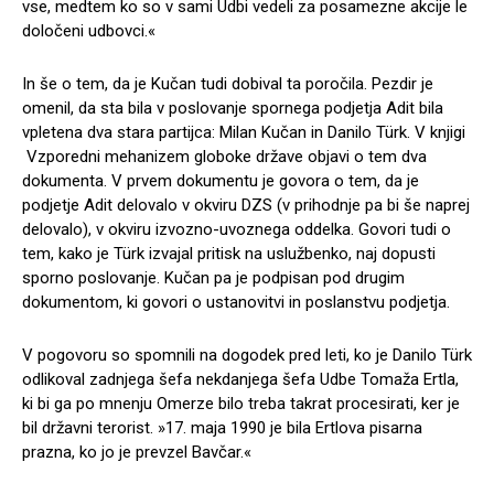
vse, medtem ko so v sami Udbi vedeli za posamezne akcije le
določeni udbovci.«
In še o tem, da je Kučan tudi dobival ta poročila. Pezdir je
omenil, da sta bila v poslovanje spornega podjetja Adit bila
vpletena dva stara partijca: Milan Kučan in Danilo Türk. V knjigi
Vzporedni mehanizem globoke države objavi o tem dva
dokumenta. V prvem dokumentu je govora o tem, da je
podjetje Adit delovalo v okviru DZS (v prihodnje pa bi še naprej
delovalo), v okviru izvozno-uvoznega oddelka. Govori tudi o
tem, kako je Türk izvajal pritisk na uslužbenko, naj dopusti
sporno poslovanje. Kučan pa je podpisan pod drugim
dokumentom, ki govori o ustanovitvi in poslanstvu podjetja.
V pogovoru so spomnili na dogodek pred leti, ko je Danilo Türk
odlikoval zadnjega šefa nekdanjega šefa Udbe Tomaža Ertla,
ki bi ga po mnenju Omerze bilo treba takrat procesirati, ker je
bil državni terorist. »17. maja 1990 je bila Ertlova pisarna
prazna, ko jo je prevzel Bavčar.«