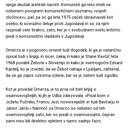
njega skušali aretirati nacisti. Komunisti ga niso imeli na
nobenem povojnem komunističnem seznamu »vojnih
zločincev«, pač pa so ga leta 1975 začeli obravnavati kot
osebo, ki sovražno deluje proti Jugoslaviji in so za njim
razpisali celo tiralico, zato, ker je v svobodnem svetu kritično
pisal o komunistični vladavini v Jugoslaviji.
Omerza je v pogovoru omenil tudi dogodek, ki ga je natančno
opisal tudi v knjigi, in sicer, zakaj in kako je Stane Kavčič leta
1968 povabil Žebota v Slovenijo in kako je vsemogočni Edvard
Kardelj, ko je izvedel, da se Žebot nahaja v Ljubljani, zahteval,
da se ga zapre oziroma izžene, kar se je zatem tudi zgodilo.
Kot je povedal Omerza, je to prva od treh knjig o
osamosvojiteljih, ki jih je Udba zalezovala. »Pisal bom o
Jožetu Pučniku, Francu Jezi, novorevijaših in tudi Bavčarju in
Janez Janši.« Namreč za Omerzo so nekateri od teh
osamosvojitelji zato, ker so pisali o osamosvojitvi, čeprav
sami niso bili direktno vpleteni v njeno zadnjo fazo.