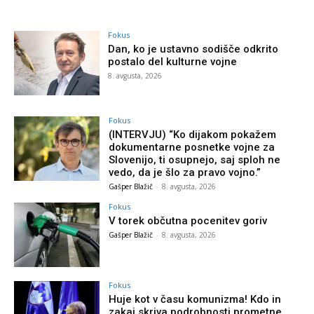
Fokus
Dan, ko je ustavno sodišče odkrito
postalo del kulturne vojne
8. avgusta, 2026
Fokus
(INTERVJU) “Ko dijakom pokažem
dokumentarne posnetke vojne za
Slovenijo, ti osupnejo, saj sploh ne
vedo, da je šlo za pravo vojno.”
Gašper Blažič
-
8. avgusta, 2026
Fokus
V torek občutna pocenitev goriv
Gašper Blažič
-
8. avgusta, 2026
Fokus
Huje kot v času komunizma! Kdo in
zakaj skriva podrobnosti prometne