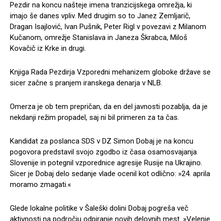
Pezdir na koncu našteje imena tranzicijskega omrežja, ki
imajo še danes vpliv. Med drugim so to Janez Zemljarič,
Dragan Isajlović, Ivan Pušnik, Peter Rigl v povezavi z Milanom
Kučanom, omrežje Stanislava in Janeza Škrabca, Miloš
Kovačič iz Krke in drugi.
Knjiga Rada Pezdirja Vzporedni mehanizem globoke države se
sicer začne s pranjem iranskega denarja v NLB.
Omerza je ob tem prepričan, da en del javnosti pozablja, da je
nekdanji režim propadel, saj ni bil primeren za ta čas.
Kandidat za poslanca SDS v DZ Simon Dobaj je na koncu
pogovora predstavil svojo zgodbo iz časa osamosvajanja
Slovenije in potegnil vzporednice agresije Rusije na Ukrajino.
Sicer je Dobaj delo sedanje vlade ocenil kot odlično: »24. aprila
moramo zmagati.«
Glede lokalne politike v Šaleški dolini Dobaj pogreša več
aktivnosti na področju odpiranje novih delovnih mest. »Velenje