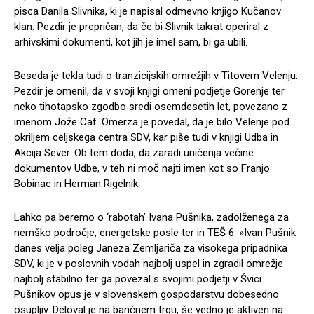
pisca Danila Slivnika, ki je napisal odmevno knjigo Kučanov
klan. Pezdir je prepričan, da če bi Slivnik takrat operiral z
arhivskimi dokumenti, kot jih je imel sam, bi ga ubili.
Beseda je tekla tudi o tranzicijskih omrežjih v Titovem Velenju.
Pezdir je omenil, da v svoji knjigi omeni podjetje Gorenje ter
neko tihotapsko zgodbo sredi osemdesetih let, povezano z
imenom Jože Caf. Omerza je povedal, da je bilo Velenje pod
okriljem celjskega centra SDV, kar piše tudi v knjigi Udba in
Akcija Sever. Ob tem doda, da zaradi uničenja večine
dokumentov Udbe, v teh ni moč najti imen kot so Franjo
Bobinac in Herman Rigelnik.
Lahko pa beremo o ‘rabotah’ Ivana Pušnika, zadolženega za
nemško področje, energetske posle ter in TEŠ 6. »Ivan Pušnik
danes velja poleg Janeza Zemljariča za visokega pripadnika
SDV, ki je v poslovnih vodah najbolj uspel in zgradil omrežje
najbolj stabilno ter ga povezal s svojimi podjetji v Švici.
Pušnikov opus je v slovenskem gospodarstvu dobesedno
osupljiv. Deloval je na bančnem trgu, še vedno je aktiven na