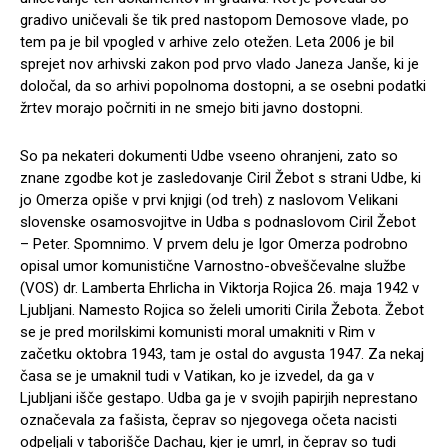
gradivo uničevali še tik pred nastopom Demosove vlade, po
tem pa je bil vpogled v arhive zelo otežen. Leta 2006 je bil
sprejet nov arhivski zakon pod prvo vlado Janeza Janše, ki je
določal, da so arhivi popolnoma dostopni, a se osebni podatki
žrtev morajo počrniti in ne smejo biti javno dostopni.
So pa nekateri dokumenti Udbe vseeno ohranjeni, zato so
znane zgodbe kot je zasledovanje Ciril Žebot s strani Udbe, ki
jo Omerza opiše v prvi knjigi (od treh) z naslovom Velikani
slovenske osamosvojitve in Udba s podnaslovom Ciril Žebot
– Peter. Spomnimo. V prvem delu je Igor Omerza podrobno
opisal umor komunistične Varnostno-obveščevalne službe
(VOS) dr. Lamberta Ehrlicha in Viktorja Rojica 26. maja 1942 v
Ljubljani. Namesto Rojica so želeli umoriti Cirila Žebota. Žebot
se je pred morilskimi komunisti moral umakniti v Rim v
začetku oktobra 1943, tam je ostal do avgusta 1947. Za nekaj
časa se je umaknil tudi v Vatikan, ko je izvedel, da ga v
Ljubljani išče gestapo. Udba ga je v svojih papirjih neprestano
označevala za fašista, čeprav so njegovega očeta nacisti
odpeljali v taborišče Dachau, kjer je umrl, in čeprav so tudi