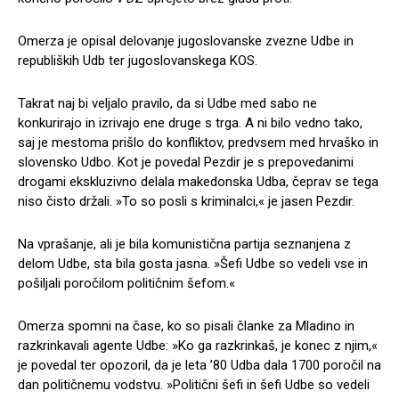
Omerza je opisal delovanje jugoslovanske zvezne Udbe in
republiških Udb ter jugoslovanskega KOS.
Takrat naj bi veljalo pravilo, da si Udbe med sabo ne
konkurirajo in izrivajo ene druge s trga. A ni bilo vedno tako,
saj je mestoma prišlo do konfliktov, predvsem med hrvaško in
slovensko Udbo. Kot je povedal Pezdir je s prepovedanimi
drogami ekskluzivno delala makedonska Udba, čeprav se tega
niso čisto držali. »To so posli s kriminalci,« je jasen Pezdir.
Na vprašanje, ali je bila komunistična partija seznanjena z
delom Udbe, sta bila gosta jasna. »Šefi Udbe so vedeli vse in
pošiljali poročilom političnim šefom.«
Omerza spomni na čase, ko so pisali članke za Mladino in
razkrinkavali agente Udbe: »Ko ga razkrinkaš, je konec z njim,«
je povedal ter opozoril, da je leta ’80 Udba dala 1700 poročil na
dan političnemu vodstvu. »Politični šefi in šefi Udbe so vedeli