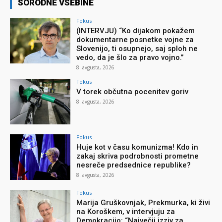
SORODNE VSEBINE
Fokus
(INTERVJU) “Ko dijakom pokažem
dokumentarne posnetke vojne za
Slovenijo, ti osupnejo, saj sploh ne
vedo, da je šlo za pravo vojno.”
8. avgusta, 2026
Fokus
V torek občutna pocenitev goriv
8. avgusta, 2026
Fokus
Huje kot v času komunizma! Kdo in
zakaj skriva podrobnosti prometne
nesreče predsednice republike?
8. avgusta, 2026
Fokus
Marija Gruškovnjak, Prekmurka, ki živi
na Koroškem, v intervjuju za
Demokracijo: “Največji izziv za