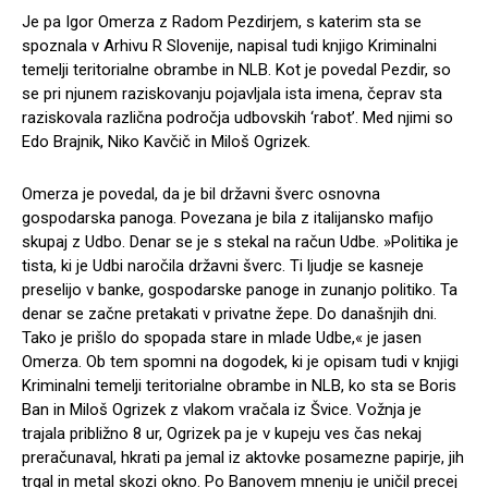
Je pa Igor Omerza z Radom Pezdirjem, s katerim sta se
spoznala v Arhivu R Slovenije, napisal tudi knjigo Kriminalni
temelji teritorialne obrambe in NLB. Kot je povedal Pezdir, so
se pri njunem raziskovanju pojavljala ista imena, čeprav sta
raziskovala različna področja udbovskih ‘rabot’. Med njimi so
Edo Brajnik, Niko Kavčič in Miloš Ogrizek.
Omerza je povedal, da je bil državni šverc osnovna
gospodarska panoga. Povezana je bila z italijansko mafijo
skupaj z Udbo. Denar se je s stekal na račun Udbe. »Politika je
tista, ki je Udbi naročila državni šverc. Ti ljudje se kasneje
preselijo v banke, gospodarske panoge in zunanjo politiko. Ta
denar se začne pretakati v privatne žepe. Do današnjih dni.
Tako je prišlo do spopada stare in mlade Udbe,« je jasen
Omerza. Ob tem spomni na dogodek, ki je opisam tudi v knjigi
Kriminalni temelji teritorialne obrambe in NLB, ko sta se Boris
Ban in Miloš Ogrizek z vlakom vračala iz Švice. Vožnja je
trajala približno 8 ur, Ogrizek pa je v kupeju ves čas nekaj
preračunaval, hkrati pa jemal iz aktovke posamezne papirje, jih
trgal in metal skozi okno. Po Banovem mnenju je uničil precej