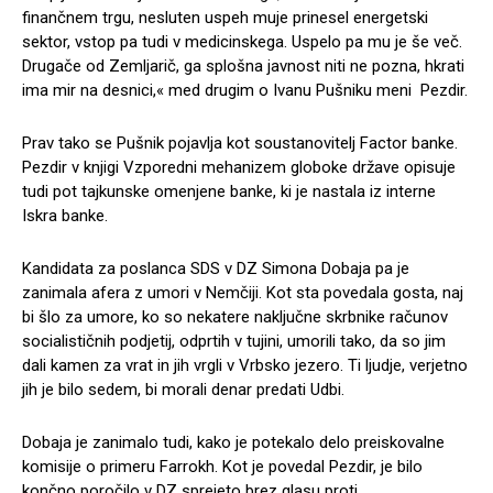
finančnem trgu, nesluten uspeh muje prinesel energetski
sektor, vstop pa tudi v medicinskega. Uspelo pa mu je še več.
Drugače od Zemljarič, ga splošna javnost niti ne pozna, hkrati
ima mir na desnici,« med drugim o Ivanu Pušniku meni Pezdir.
Prav tako se Pušnik pojavlja kot soustanovitelj Factor banke.
Pezdir v knjigi Vzporedni mehanizem globoke države opisuje
tudi pot tajkunske omenjene banke, ki je nastala iz interne
Iskra banke.
Kandidata za poslanca SDS v DZ Simona Dobaja pa je
zanimala afera z umori v Nemčiji. Kot sta povedala gosta, naj
bi šlo za umore, ko so nekatere naključne skrbnike računov
socialističnih podjetij, odprtih v tujini, umorili tako, da so jim
dali kamen za vrat in jih vrgli v Vrbsko jezero. Ti ljudje, verjetno
jih je bilo sedem, bi morali denar predati Udbi.
Dobaja je zanimalo tudi, kako je potekalo delo preiskovalne
komisije o primeru Farrokh. Kot je povedal Pezdir, je bilo
končno poročilo v DZ sprejeto brez glasu proti.