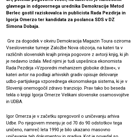
glavnega in odgovornega urednika Demokracije Metod
Berlec gostil raziskovalca in publicista Rada Pezdirja in
Igorja Omerzo ter kandidata za poslanca SDS v DZ
Simona Dobaja.
Gre za dogodek v okviru Demokracija Magazin Toura oziroma
Vseslovenske turneje Založbe Nova obzorja, na kateri ta v
različnih slovenskih krajih prireja pogovore z avtorji knjig, ki jih
je nedavno izdala. Med njimi je tudi uspešnica ekonomista
Rada Pezdirja »Vzporedni mehanizem globoke države«, v
kateri avtor na podlagi arhivskih gradiv opisuje delovanje
udbo-partijskega vzporednega ekonomskega sistema, ki je v
Sloveniji onemogočil zdravo tranzicijo. Prav tako bo beseda
tekla o knjigi Igorja Omerze Velikani slovenske osamosvojitve
in UDBA.
Igor Omerza je v začetku spregovoril o uničevanju arhiva
Udbe. Po njegovem mnenju je od 70 do 90 odstotkov tega
uničeno, namreč leta 1990 je bilo ukazano masovno
uničevanje teh dokumentov in gradiva. Kot je povedal so