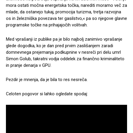
mora ostati močna energetska točka, narediti moramo več za
mlade, da ostanejo tukaj, promocija turizma, tretja razvojna
os in železniška povezava ter gasilstvo,« pa so njegove glavne
programske točke na prihajajočih volitvah.
Med vprašanji iz publike pa je bilo najbolj zanimivo vprašanje
glede dogodka, ko je dan pred prvim zaslišanjem zaradi
domnevnega prejemanja podkupnine v nesreči pri delu umrl
Simon Golub, takratni vodja oddelek za finančno kriminaliteto
in pranje denarja v GPU.
Pezdir je mnenja, da je bila to res nesreča.
Celoten pogovor si lahko ogledate spodaj: