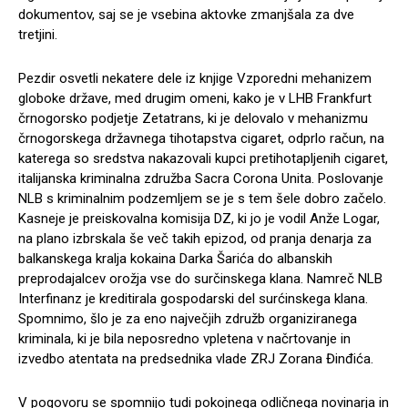
dokumentov, saj se je vsebina aktovke zmanjšala za dve
tretjini.
Pezdir osvetli nekatere dele iz knjige Vzporedni mehanizem
globoke države, med drugim omeni, kako je v LHB Frankfurt
črnogorsko podjetje Zetatrans, ki je delovalo v mehanizmu
črnogorskega državnega tihotapstva cigaret, odprlo račun, na
katerega so sredstva nakazovali kupci pretihotapljenih cigaret,
italijanska kriminalna združba Sacra Corona Unita. Poslovanje
NLB s kriminalnim podzemljem se je s tem šele dobro začelo.
Kasneje je preiskovalna komisija DZ, ki jo je vodil Anže Logar,
na plano izbrskala še več takih epizod, od pranja denarja za
balkanskega kralja kokaina Darka Šarića do albanskih
preprodajalcev orožja vse do surčinskega klana. Namreč NLB
Interfinanz je kreditirala gospodarski del surćinskega klana.
Spomnimo, šlo je za eno največjih združb organiziranega
kriminala, ki je bila neposredno vpletena v načrtovanje in
izvedbo atentata na predsednika vlade ZRJ Zorana Đinđića.
V pogovoru se spomnijo tudi pokojnega odličnega novinarja in