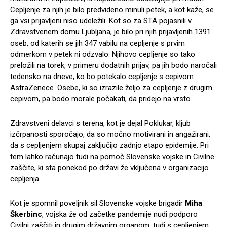
Cepljenje za njih je bilo predvideno minuli petek, a kot kaže, se
ga vsi prijavljeni niso udeležili. Kot so za STA pojasnili v
Zdravstvenem domu Ljubljana, je bilo pri njih prijavljenih 1391
oseb, od katerih se jih 347 vabilu na cepljenje s prvim
odmerkom v petek ni odzvalo. Njihovo cepljenje so tako
preložili na torek, v primeru dodatnih prijav, pa jih bodo naročali
tedensko na dneve, ko bo potekalo cepljenje s cepivom
AstraZenece. Osebe, ki so izrazile željo za cepljenje z drugim
cepivom, pa bodo morale počakati, da pridejo na vrsto.
Zdravstveni delavci s terena, kot je dejal Poklukar, kljub
izčrpanosti sporočajo, da so močno motivirani in angažirani,
da s cepljenjem skupaj zaključijo zadnjo etapo epidemije. Pri
tem lahko računajo tudi na pomoč Slovenske vojske in Civilne
zaščite, ki sta ponekod po državi že vključena v organizacijo
cepljenja.
Kot je spomnil poveljnik sil Slovenske vojske brigadir
Miha
Škerbinc
, vojska že od začetke pandemije nudi podporo
Civilni zaščiti in drugim državnim organom, tudi s cepljenjem.