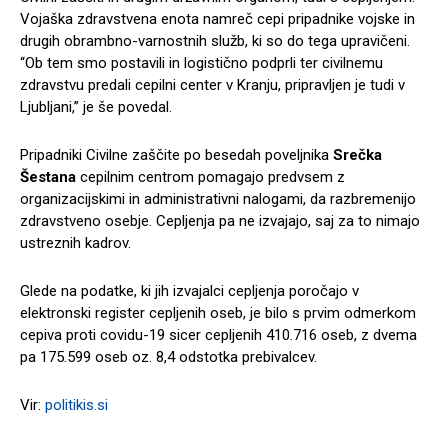
Vojaška zdravstvena enota namreč cepi pripadnike vojske in
drugih obrambno-varnostnih služb, ki so do tega upravičeni.
“Ob tem smo postavili in logistično podprli ter civilnemu
zdravstvu predali cepilni center v Kranju, pripravljen je tudi v
Ljubljani,” je še povedal.
Pripadniki Civilne zaščite po besedah poveljnika
Srečka
Šestana
cepilnim centrom pomagajo predvsem z
organizacijskimi in administrativni nalogami, da razbremenijo
zdravstveno osebje. Cepljenja pa ne izvajajo, saj za to nimajo
ustreznih kadrov.
Glede na podatke, ki jih izvajalci cepljenja poročajo v
elektronski register cepljenih oseb, je bilo s prvim odmerkom
cepiva proti covidu-19 sicer cepljenih 410.716 oseb, z dvema
pa 175.599 oseb oz. 8,4 odstotka prebivalcev.
Vir:
politikis.si