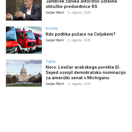
Jambrek zanika avtorstvo ustavne
obtožbe predsednice RS
Gašper Blažič
-
6. avgusta, 2026
Kronika
Kdo podtika požare na Celjskem?
Gašper Blažič
-
6. avgusta, 2026
Tujina
Noro: Levičar arabskega porekla El-
Sayed osvojil demokratsko nominacijo
za ameriški senat v Michiganu
Gašper Blažič
-
6. avgusta, 2026