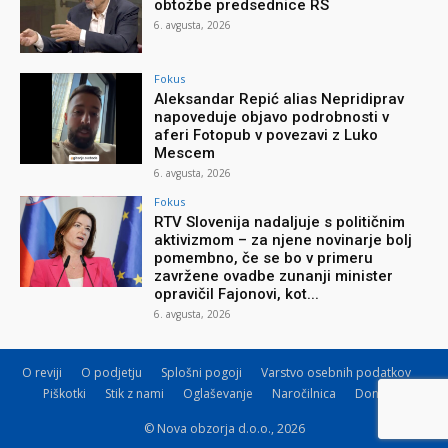
obtožbe predsednice RS
6. avgusta, 2026
Fokus
Aleksandar Repić alias Nepridiprav
napoveduje objavo podrobnosti v
aferi Fotopub v povezavi z Luko
Mescem
6. avgusta, 2026
Fokus
RTV Slovenija nadaljuje s političnim
aktivizmom – za njene novinarje bolj
pomembno, če se bo v primeru
zavržene ovadbe zunanji minister
opravičil Fajonovi, kot...
6. avgusta, 2026
O reviji
O podjetju
Splošni pogoji
Varstvo osebnih podatkov
Piškotki
Stik z nami
Oglaševanje
Naročilnica
Donacije
© Nova obzorja d.o.o., 2026