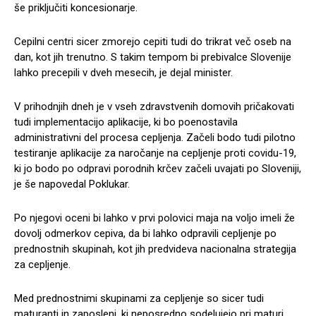
še priključiti koncesionarje.
Cepilni centri sicer zmorejo cepiti tudi do trikrat več oseb na
dan, kot jih trenutno. S takim tempom bi prebivalce Slovenije
lahko precepili v dveh mesecih, je dejal minister.
V prihodnjih dneh je v vseh zdravstvenih domovih pričakovati
tudi implementacijo aplikacije, ki bo poenostavila
administrativni del procesa cepljenja. Začeli bodo tudi pilotno
testiranje aplikacije za naročanje na cepljenje proti covidu-19,
ki jo bodo po odpravi porodnih krčev začeli uvajati po Sloveniji,
je še napovedal Poklukar.
Po njegovi oceni bi lahko v prvi polovici maja na voljo imeli že
dovolj odmerkov cepiva, da bi lahko odpravili cepljenje po
prednostnih skupinah, kot jih predvideva nacionalna strategija
za cepljenje.
Med prednostnimi skupinami za cepljenje so sicer tudi
maturanti in zaposleni, ki neposredno sodelujejo pri maturi.