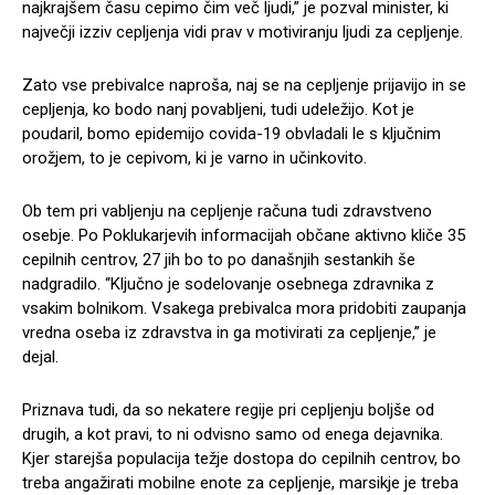
najkrajšem času cepimo čim več ljudi,” je pozval minister, ki
največji izziv cepljenja vidi prav v motiviranju ljudi za cepljenje.
Zato vse prebivalce naproša, naj se na cepljenje prijavijo in se
cepljenja, ko bodo nanj povabljeni, tudi udeležijo. Kot je
poudaril, bomo epidemijo covida-19 obvladali le s ključnim
orožjem, to je cepivom, ki je varno in učinkovito.
Ob tem pri vabljenju na cepljenje računa tudi zdravstveno
osebje. Po Poklukarjevih informacijah občane aktivno kliče 35
cepilnih centrov, 27 jih bo to po današnjih sestankih še
nadgradilo. “Ključno je sodelovanje osebnega zdravnika z
vsakim bolnikom. Vsakega prebivalca mora pridobiti zaupanja
vredna oseba iz zdravstva in ga motivirati za cepljenje,” je
dejal.
Priznava tudi, da so nekatere regije pri cepljenju boljše od
drugih, a kot pravi, to ni odvisno samo od enega dejavnika.
Kjer starejša populacija težje dostopa do cepilnih centrov, bo
treba angažirati mobilne enote za cepljenje, marsikje je treba