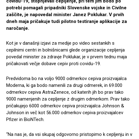
covidu-19, stopnjevali cepljenje, pri tem jim bodo po
potrebi pomagali pripadniki Slovenske vojske in Civilne
zaščite, je napovedal minister Janez Poklukar. V prvih
dneh maja pričakuje tudi pilotno testiranje aplikacije za
naročanje.
Kot je v današnji izjavi za medije po video sestankih s
cepilnimi centri in bolnišnicami glede organizacije cepljenja
povedal minister za zdravje Poklukar, je v prvem tednu maja
pričakovati večje dobave cepiv proti covidu-19.
Predvidoma bo na voljo 9000 odmerkov cepiva proizvajalca
Moderna, ki ga bodo namenili za drugi odmerek, in 69.000
odmerkov cepiva AstraZenece, od katerih jih bo prav tako
9000 namenjenih za cepljenje z drugim odmerkom. Prav tako
pričakujejo 6000 odmerkov cepiva proizvajalca Johnson &
Johnson in več kot 56.000 odmerkov cepiva proizvajalcev
Pfizer in BioNTech.
“Na nas je, da vsi skupaj odgovorno pristopimo k cepljenju in v