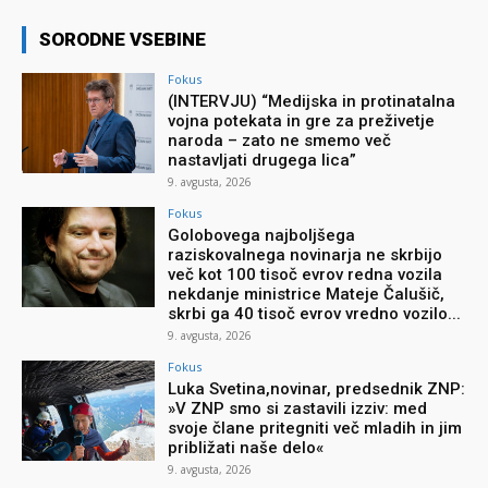
SORODNE VSEBINE
Fokus
(INTERVJU) “Medijska in protinatalna
vojna potekata in gre za preživetje
naroda – zato ne smemo več
nastavljati drugega lica”
9. avgusta, 2026
Fokus
Golobovega najboljšega
raziskovalnega novinarja ne skrbijo
več kot 100 tisoč evrov redna vozila
nekdanje ministrice Mateje Čalušič,
skrbi ga 40 tisoč evrov vredno vozilo...
9. avgusta, 2026
Fokus
Luka Svetina,novinar, predsednik ZNP:
»V ZNP smo si zastavili izziv: med
svoje člane pritegniti več mladih in jim
približati naše delo«
9. avgusta, 2026