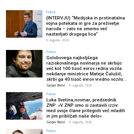
Fokus
(INTERVJU) “Medijska in protinatalna
vojna potekata in gre za preživetje
naroda – zato ne smemo več
nastavljati drugega lica”
9. avgusta, 2026
Fokus
Golobovega najboljšega
raziskovalnega novinarja ne skrbijo
več kot 100 tisoč evrov redna vozila
nekdanje ministrice Mateje Čalušič,
skrbi ga 40 tisoč evrov vredno vozilo...
Gašper Blažič
-
9. avgusta, 2026
Fokus
Luka Svetina,novinar, predsednik
ZNP: »V ZNP smo si zastavili izziv:
med svoje člane pritegniti več mladih
in jim približati naše delo«
Gašper Blažič
-
9. avgusta, 2026
Fokus