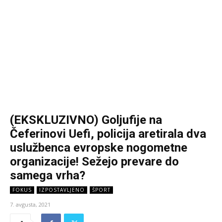
(EKSKLUZIVNO) Goljufije na
Čeferinovi Uefi, policija aretirala dva
uslužbenca evropske nogometne
organizacije! Sežejo prevare do
samega vrha?
FOKUS
IZPOSTAVLJENO
ŠPORT
7. avgusta, 2021