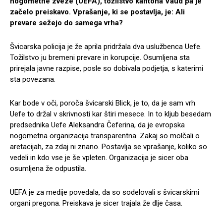
nogometne zveze (UEFA), tožilstvo kantona Vaud pa je
začelo preiskavo. Vprašanje, ki se postavlja, je: Ali
prevare sežejo do samega vrha?
Švicarska policija je že aprila pridržala dva uslužbenca Uefe.
Tožilstvo ju bremeni prevare in korupcije. Osumljena sta
prirejala javne razpise, posle so dobivala podjetja, s katerimi
sta povezana.
Kar bode v oči, poroča švicarski Blick, je to, da je sam vrh
Uefe to držal v skrivnosti kar štiri mesece. In to kljub besedam
predsednika Uefe Aleksandra Čeferina, da je evropska
nogometna organizacija transparentna. Zakaj so molčali o
aretacijah, za zdaj ni znano. Postavlja se vprašanje, koliko so
vedeli in kdo vse je še vpleten. Organizacija je sicer oba
osumljena že odpustila.
UEFA je za medije povedala, da so sodelovali s švicarskimi
organi pregona. Preiskava je sicer trajala že dlje časa.