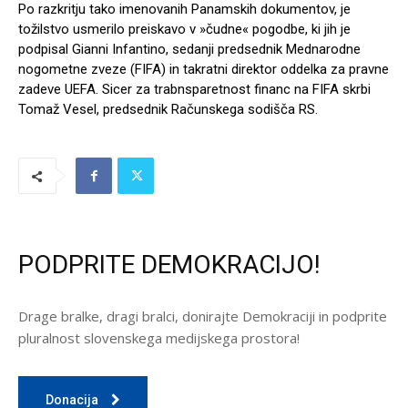
Po razkritju tako imenovanih Panamskih dokumentov, je
tožilstvo usmerilo preiskavo v »čudne« pogodbe, ki jih je
podpisal Gianni Infantino, sedanji predsednik Mednarodne
nogometne zveze (FIFA) in takratni direktor oddelka za pravne
zadeve UEFA. Sicer za trabnsparetnost financ na FIFA skrbi
Tomaž Vesel, predsednik Računskega sodišča RS.
PODPRITE DEMOKRACIJO!
Drage bralke, dragi bralci, donirajte Demokraciji in podprite
pluralnost slovenskega medijskega prostora!
Donacija