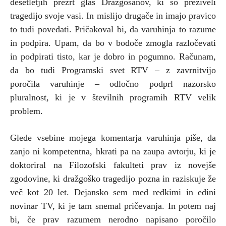
desetletjih prezrt glas Dražgošanov, ki so preživeli
tragedijo svoje vasi. In mislijo drugače in imajo pravico
to tudi povedati. Pričakoval bi, da varuhinja to razume
in podpira. Upam, da bo v bodoče zmogla razločevati
in podpirati tisto, kar je dobro in pogumno. Računam,
da bo tudi Programski svet RTV – z zavrnitvijo
poročila varuhinje – odločno podprl nazorsko
pluralnost, ki je v številnih programih RTV velik
problem.
Glede vsebine mojega komentarja varuhinja piše, da
zanjo ni kompetentna, hkrati pa na zaupa avtorju, ki je
doktoriral na Filozofski fakulteti prav iz novejše
zgodovine, ki dražgoško tragedijo pozna in raziskuje že
več kot 20 let. Dejansko sem med redkimi in edini
novinar TV, ki je tam snemal pričevanja. In potem naj
bi, če prav razumem nerodno napisano poročilo