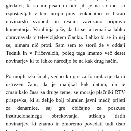
gledalci, ki so mi pisali in bilo jih je na stotine, so
izpostavljali v tem utripu prav tenkočutno ter hkrati
novinarski svobodi in resnici zavezano pripravo
komentarja. Varuhinja piše, da bi se ta tematika lahko
obravnavala v televizijskem članku. Lahko bi se in naj
se, nimam nič proti. Sam sem to storil že v oddaji
Tednik in v Pričevalcih, poleg tega imamo več deset
novinarjev ki to lahko naredijo še na kak drug način.
Po mojih izkušnjah, vedno ko gre za formulacije da ni
ustrezen žanr, da je manjkal kak datum, da je
zmanjkalo časa za druge teme, se morajo plačniki RTV
prispevka, ki si želijo bolj pluralen javni medij prijeti
za denarnice, saj gre običajno za poskuse
institucionalnega obrekovanja, utišanja tistih
novinarjev, ki znamo in zmoremo povedati tudi tisto