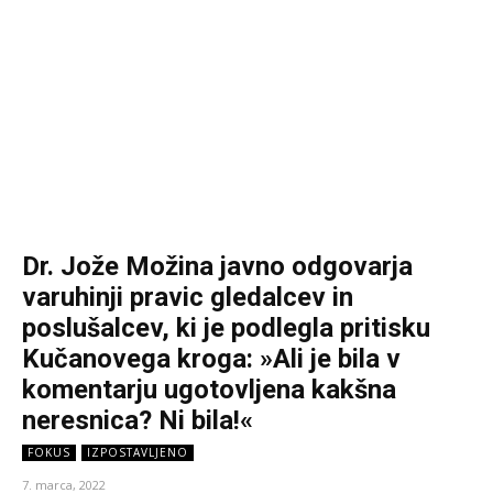
Dr. Jože Možina javno odgovarja
varuhinji pravic gledalcev in
poslušalcev, ki je podlegla pritisku
Kučanovega kroga: »Ali je bila v
komentarju ugotovljena kakšna
neresnica? Ni bila!«
FOKUS
IZPOSTAVLJENO
7. marca, 2022