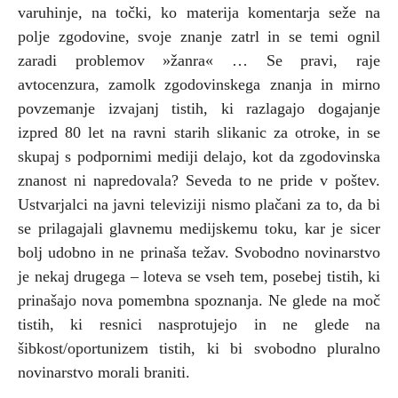
varuhinje, na točki, ko materija komentarja seže na
polje zgodovine, svoje znanje zatrl in se temi ognil
zaradi problemov »žanra« … Se pravi, raje
avtocenzura, zamolk zgodovinskega znanja in mirno
povzemanje izvajanj tistih, ki razlagajo dogajanje
izpred 80 let na ravni starih slikanic za otroke, in se
skupaj s podpornimi mediji delajo, kot da zgodovinska
znanost ni napredovala? Seveda to ne pride v poštev.
Ustvarjalci na javni televiziji nismo plačani za to, da bi
se prilagajali glavnemu medijskemu toku, kar je sicer
bolj udobno in ne prinaša težav. Svobodno novinarstvo
je nekaj drugega – loteva se vseh tem, posebej tistih, ki
prinašajo nova pomembna spoznanja. Ne glede na moč
tistih, ki resnici nasprotujejo in ne glede na
šibkost/oportunizem tistih, ki bi svobodno pluralno
novinarstvo morali braniti.