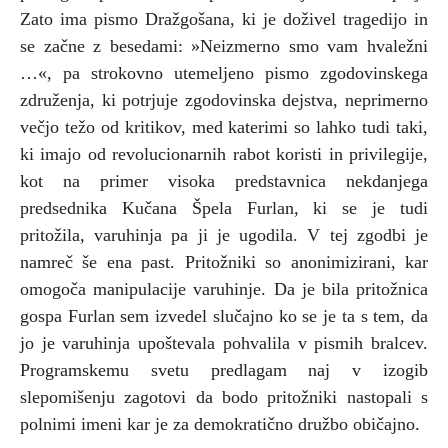
Zato ima pismo Dražgošana, ki je doživel tragedijo in
se začne z besedami: »Neizmerno smo vam hvaležni
…«, pa strokovno utemeljeno pismo zgodovinskega
združenja, ki potrjuje zgodovinska dejstva, neprimerno
večjo težo od kritikov, med katerimi so lahko tudi taki,
ki imajo od revolucionarnih rabot koristi in privilegije,
kot na primer visoka predstavnica nekdanjega
predsednika Kučana Špela Furlan, ki se je tudi
pritožila, varuhinja pa ji je ugodila. V tej zgodbi je
namreč še ena past. Pritožniki so anonimizirani, kar
omogoča manipulacije varuhinje. Da je bila pritožnica
gospa Furlan sem izvedel slučajno ko se je ta s tem, da
jo je varuhinja upoštevala pohvalila v pismih bralcev.
Programskemu svetu predlagam naj v izogib
slepomišenju zagotovi da bodo pritožniki nastopali s
polnimi imeni kar je za demokratično družbo običajno.