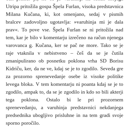
Utripa pritožila gospa Špela Furlan, visoka predstavnica
Milana Kučana, ki, kot omenjano, sedaj v pismih
bralcev zadovoljno ugotavlja: »varuhinja mi je dala
prav«. To pove vse. Špela Furlan se ni pritožila nad
tem, kar je bilo v komentarju izrečeno na račun njenega
varovanca g. Kučana, ker se pač ne more. Tako se je
raje vtaknila v nebistveno – češ da se je čutila
zmanipulirano ob posnetku poklona vrha SD Borisu
Kidriču, ker, da ne ve, kdaj se je to zgodilo. Seveda gre
za prozorno sprenevedanje osebe iz visoke politike
levega bloka. V tem komentarju ni poanta kdaj se je to
zgodilo, ampak to, da se je zgodilo in kdo so bili akterji
tega poklona. Ostalo bi le pri prozornem
sprenevedanju, a varuhinja predstavnici nekdanjega
predsednika ubogljivo prisluhne in na tem gradi svoje
sporno poročilo.