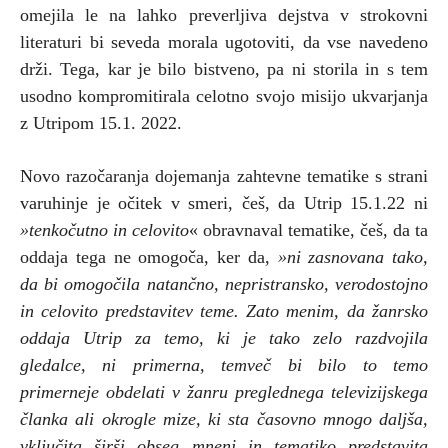
omejila le na lahko preverljiva dejstva v strokovni
literaturi bi seveda morala ugotoviti, da vse navedeno
drži. Tega, kar je bilo bistveno, pa ni storila in s tem
usodno kompromitirala celotno svojo misijo ukvarjanja
z Utripom 15.1. 2022.
Novo razočaranja dojemanja zahtevne tematike s strani
varuhinje je očitek v smeri, češ, da Utrip 15.1.22 ni
»tenkočutno in celovito
« obravnaval tematike, češ, da ta
oddaja tega ne omogoča, ker da,
»ni zasnovana tako,
da bi omogočila natančno, nepristransko, verodostojno
in celovito predstavitev teme. Zato menim, da žanrsko
oddaja Utrip za temo, ki je tako zelo razdvojila
gledalce, ni primerna, temveč bi bilo to temo
primerneje obdelati v žanru preglednega televizijskega
članka ali okrogle mize, ki sta časovno mnogo daljša,
vključita širši obseg mnenj in tematiko predstavita