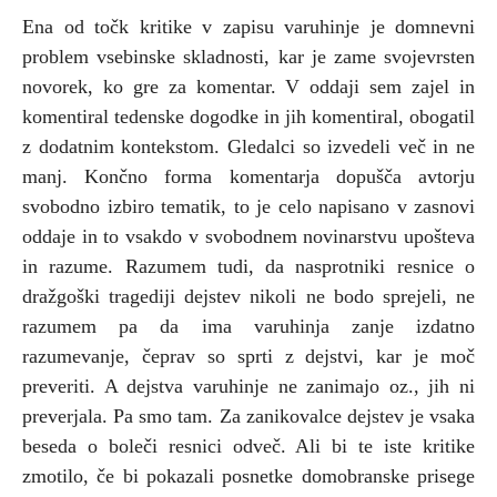
Ena od točk kritike v zapisu varuhinje je domnevni
problem vsebinske skladnosti, kar je zame svojevrsten
novorek, ko gre za komentar. V oddaji sem zajel in
komentiral tedenske dogodke in jih komentiral, obogatil
z dodatnim kontekstom. Gledalci so izvedeli več in ne
manj. Končno forma komentarja dopušča avtorju
svobodno izbiro tematik, to je celo napisano v zasnovi
oddaje in to vsakdo v svobodnem novinarstvu upošteva
in razume. Razumem tudi, da nasprotniki resnice o
dražgoški tragediji dejstev nikoli ne bodo sprejeli, ne
razumem pa da ima varuhinja zanje izdatno
razumevanje, čeprav so sprti z dejstvi, kar je moč
preveriti. A dejstva varuhinje ne zanimajo oz., jih ni
preverjala. Pa smo tam. Za zanikovalce dejstev je vsaka
beseda o boleči resnici odveč. Ali bi te iste kritike
zmotilo, če bi pokazali posnetke domobranske prisege