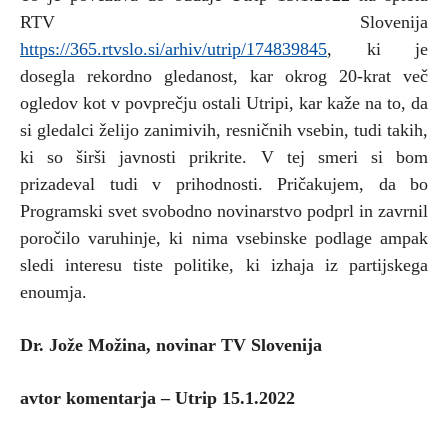
RTV Slovenija
https://365.rtvslo.si/arhiv/utrip/174839845
, ki je
dosegla rekordno gledanost, kar okrog 20-krat več
ogledov kot v povprečju ostali Utripi, kar kaže na to, da
si gledalci želijo zanimivih, resničnih vsebin, tudi takih,
ki so širši javnosti prikrite. V tej smeri si bom
prizadeval tudi v prihodnosti. Pričakujem, da bo
Programski svet svobodno novinarstvo podprl in zavrnil
poročilo varuhinje, ki nima vsebinske podlage ampak
sledi interesu tiste politike, ki izhaja iz partijskega
enoumja.
Dr. Jože Možina, novinar TV Slovenija
avtor komentarja – Utrip 15.1.2022