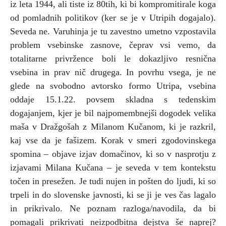
iz leta 1944, ali tiste iz 80tih, ki bi kompromitirale koga
od pomladnih politikov (ker se je v Utripih dogajalo).
Seveda ne. Varuhinja je tu zavestno umetno vzpostavila
problem vsebinske zasnove, čeprav vsi vemo, da
totalitarne privržence boli le dokazljivo resnična
vsebina in prav nič drugega. In povrhu vsega, je ne
glede na svobodno avtorsko formo Utripa, vsebina
oddaje 15.1.22. povsem skladna s tedenskim
dogajanjem, kjer je bil najpomembnejši dogodek velika
maša v Dražgošah z Milanom Kučanom, ki je razkril,
kaj vse da je fašizem. Korak v smeri zgodovinskega
spomina – objave izjav domačinov, ki so v nasprotju z
izjavami Milana Kučana – je seveda v tem kontekstu
točen in presežen. Je tudi nujen in pošten do ljudi, ki so
trpeli in do slovenske javnosti, ki se ji je ves čas lagalo
in prikrivalo. Ne poznam razloga/navodila, da bi
pomagali prikrivati neizpodbitna dejstva še naprej?