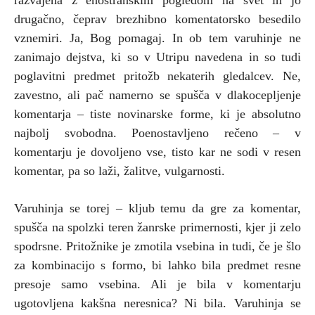
drugačno, čeprav brezhibno komentatorsko besedilo
vznemiri. Ja, Bog pomagaj. In ob tem varuhinje ne
zanimajo dejstva, ki so v Utripu navedena in so tudi
poglavitni predmet pritožb nekaterih gledalcev. Ne,
zavestno, ali pač namerno se spušča v dlakocepljenje
komentarja – tiste novinarske forme, ki je absolutno
najbolj svobodna. Poenostavljeno rečeno – v
komentarju je dovoljeno vse, tisto kar ne sodi v resen
komentar, pa so laži, žalitve, vulgarnosti.
Varuhinja se torej – kljub temu da gre za komentar,
spušča na spolzki teren žanrske primernosti, kjer ji zelo
spodrsne. Pritožnike je zmotila vsebina in tudi, če je šlo
za kombinacijo s formo, bi lahko bila predmet resne
presoje samo vsebina. Ali je bila v komentarju
ugotovljena kakšna neresnica? Ni bila. Varuhinja se