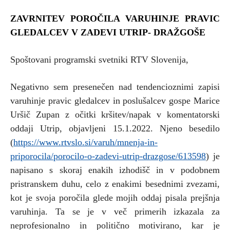
ZAVRNITEV POROČILA VARUHINJE PRAVIC
GLEDALCEV V ZADEVI UTRIP- DRAŽGOŠE
Spoštovani programski svetniki RTV Slovenija,
Negativno sem presenečen nad tendencioznimi zapisi
varuhinje pravic gledalcev in poslušalcev gospe Marice
Uršič Zupan z očitki kršitev/napak v komentatorski
oddaji Utrip, objavljeni 15.1.2022. Njeno besedilo
(
https://www.rtvslo.si/varuh/mnenja-in-
priporocila/porocilo-o-zadevi-utrip-drazgose/613598
) je
napisano s skoraj enakih izhodišč in v podobnem
pristranskem duhu, celo z enakimi besednimi zvezami,
kot je svoja poročila glede mojih oddaj pisala prejšnja
varuhinja. Ta se je v več primerih izkazala za
neprofesionalno in politično motivirano, kar je