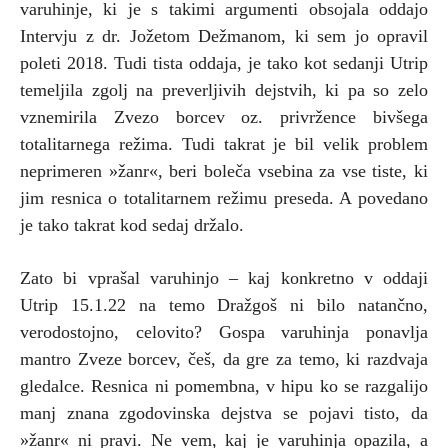
varuhinje, ki je s takimi argumenti obsojala oddajo
Intervju z dr. Jožetom Dežmanom, ki sem jo opravil
poleti 2018. Tudi tista oddaja, je tako kot sedanji Utrip
temeljila zgolj na preverljivih dejstvih, ki pa so zelo
vznemirila Zvezo borcev oz. privržence bivšega
totalitarnega režima. Tudi takrat je bil velik problem
neprimeren »žanr«, beri boleča vsebina za vse tiste, ki
jim resnica o totalitarnem režimu preseda. A povedano
je tako takrat kod sedaj držalo.
Zato bi vprašal varuhinjo – kaj konkretno v oddaji
Utrip 15.1.22 na temo Dražgoš ni bilo natančno,
verodostojno, celovito? Gospa varuhinja ponavlja
mantro Zveze borcev, češ, da gre za temo, ki razdvaja
gledalce. Resnica ni pomembna, v hipu ko se razgalijo
manj znana zgodovinska dejstva se pojavi tisto, da
»žanr« ni pravi. Ne vem, kaj je varuhinja opazila, a