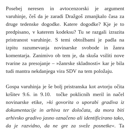
Posebej neresen in avtocenzorski je argument
varuhinje, češ da je zaradi Dražgoš zmanjkalo časa za
druge tedenske dogodke. Katere dogodke? Kje je to
predpisano, v katerem kodeksu? Tu se razgali izrazita
pristranost varuhinje. S temi obtožbami je padla na
izpitu razumevanja novinarske svobode in žanra
komentarja. Zanimivo ob tem je, da skuša vsiliti nove
tvarine za presojanje – »žanrske skladnosti« kar je bila
tudi mantra nekdanjega vira SDV na tem položaju.
Gospa varuhinja je še bolj pristranska kot avtorju očita
kršitev 9.6. in 9.10. točke poklicnih meril in načel
novinarske etike,
»ki govorita o uporabi gradiva iz
dokumentacije in arhiva ter določata, da mora biti
arhivsko gradivo jasno označeno ali identificirano tako,
da je razvidno, da ne gre za sveže posnetke«
. Ta