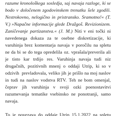
razume kronološkega sosledja, saj navaja razloge, ki se
bodo v določenem zgodovinskem trenutku šele zgodili.
Nestrokovno, nelogično in pristransko. Sramotno!« (T.
V.) »Napačne informacije glede Dražgoš. Revizionizem.
Zaničevanje partizanstva.« (J. M.)
Niti v eni točki ni
navedenega dokaza za te osebne diskretizacije, ki
varuhinja brez komentarja navaja v poročilu na spletu
ne da bi se do tega opredelila oz. vprašala/preverila ali
je tisto kar trdijo res. Varuhinja navaja tudi niz
drugačnih, pozitivnih mnenj o oddaji Utrip, ki so v
odzivih prevladovala, veliko jih je prišlo na moj naslov
in tudi na naslov vodstva RTV. Teh ne bom omenjal,
čeprav jih varuhinja v svoji ozki poenostavitvi
razumevanja tematike vsebinsko ne ponotranji, samo
navaja.
To je povezava do oddaje Utrip 15.1.2022 na spletu