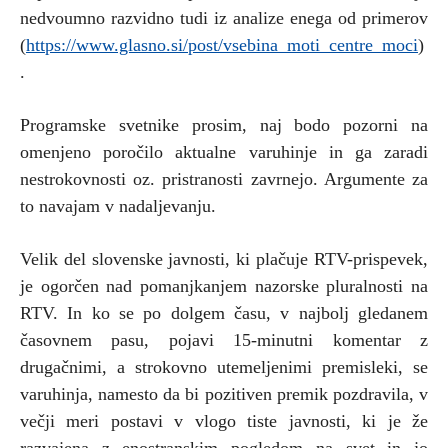
nedvoumno razvidno tudi iz analize enega od primerov
(
https://www.glasno.si/post/vsebina_moti_centre_moci
)
.
Programske svetnike prosim, naj bodo pozorni na
omenjeno poročilo aktualne varuhinje in ga zaradi
nestrokovnosti oz. pristranosti zavrnejo. Argumente za
to navajam v nadaljevanju.
Velik del slovenske javnosti, ki plačuje RTV-prispevek,
je ogorčen nad pomanjkanjem nazorske pluralnosti na
RTV. In ko se po dolgem času, v najbolj gledanem
časovnem pasu, pojavi 15-minutni komentar z
drugačnimi, a strokovno utemeljenimi premisleki, se
varuhinja, namesto da bi pozitiven premik pozdravila, v
večji meri postavi v vlogo tiste javnosti, ki je že
razvajena z enostranskim pogledom na svet in jo