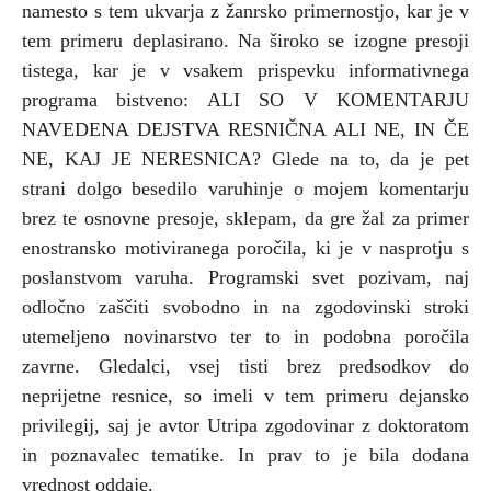
namesto s tem ukvarja z žanrsko primernostjo, kar je v
tem primeru deplasirano. Na široko se izogne presoji
tistega, kar je v vsakem prispevku informativnega
programa bistveno: ALI SO V KOMENTARJU
NAVEDENA DEJSTVA RESNIČNA ALI NE, IN ČE
NE, KAJ JE NERESNICA? Glede na to, da je pet
strani dolgo besedilo varuhinje o mojem komentarju
brez te osnovne presoje, sklepam, da gre žal za primer
enostransko motiviranega poročila, ki je v nasprotju s
poslanstvom varuha. Programski svet pozivam, naj
odločno zaščiti svobodno in na zgodovinski stroki
utemeljeno novinarstvo ter to in podobna poročila
zavrne. Gledalci, vsej tisti brez predsodkov do
neprijetne resnice, so imeli v tem primeru dejansko
privilegij, saj je avtor Utripa zgodovinar z doktoratom
in poznavalec tematike. In prav to je bila dodana
vrednost oddaje.