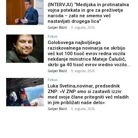
(INTERVJU) “Medijska in protinatalna
vojna potekata in gre za preživetje
naroda – zato ne smemo več
nastavljati drugega lica”
Gašper Blažič
-
9. avgusta, 2026
Fokus
Golobovega najboljšega
raziskovalnega novinarja ne skrbijo
več kot 100 tisoč evrov redna vozila
nekdanje ministrice Mateje Čalušič,
skrbi ga 40 tisoč evrov vredno vozilo...
Gašper Blažič
-
9. avgusta, 2026
Fokus
Luka Svetina,novinar, predsednik
ZNP: »V ZNP smo si zastavili izziv:
med svoje člane pritegniti več mladih
in jim približati naše delo«
Gašper Blažič
-
9. avgusta, 2026