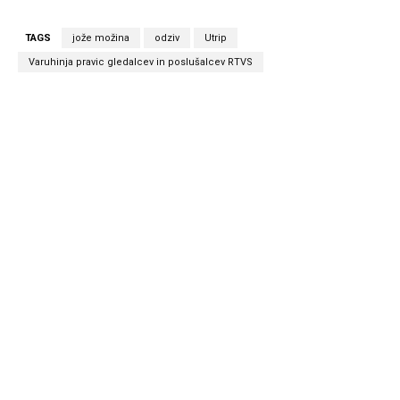
TAGS
jože možina
odziv
Utrip
Varuhinja pravic gledalcev in poslušalcev RTVS