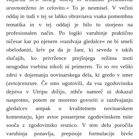
uravnoteženo in celovito.«
To je nesmisel. V večini
oddaj in tudi v tej se lahko obravnava vsaka pomembna
tematika in v tej oddaji je bilo to storjeno na
profesionalen način. Po logiki varuhinje praktično
ničesar kar po njenem »razdvaja gledalce« ne bi smeli
obelodaniti, kriv pa da je žanr, ki seveda v takih
slučajih, ko privržence prejšnjega režima moti
neugodna vsebina nikoli ni primeren. To so res veliki
zdrsi v dojemanju novinarskega dela, ki gredo v smer
(avto)cenzure. Če smo ugotovili, da vsa zgodovinska
dejstva v Utripu držijo, nihče namreč ni dokazal
nasprotno, potem ne moremo govoriti o razdvajanju
gledalcev ampak o kvalitetnem novinarskem
komentarju, kjer avtor ponarejene zgodovinskem mite
sooča z zgodovinsko resnico. V tem delu poročila
varuhinja ponavlja, prepisuje formulacije bivše