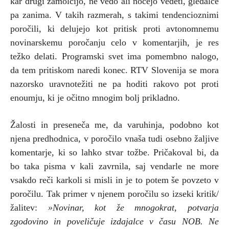
kar drugi zamolčijo, ne vedo ali nočejo vedeti, gledalce
pa zanima. V takih razmerah, s takimi tendencioznimi
poročili, ki delujejo kot pritisk proti avtonomnemu
novinarskemu poročanju celo v komentarjih, je res
težko delati. Programski svet ima pomembno nalogo,
da tem pritiskom naredi konec. RTV Slovenija se mora
nazorsko uravnotežiti ne pa hoditi rakovo pot proti
enoumju, ki je očitno mnogim bolj prikladno.
Žalosti in preseneča me, da varuhinja, podobno kot
njena predhodnica, v poročilo vnaša tudi osebno žaljive
komentarje, ki so lahko stvar tožbe. Pričakoval bi, da
bo taka pisma v kali zavrnila, saj vendarle ne more
vsakdo reči karkoli si misli in je to potem še povzeto v
poročilu. Tak primer v njenem poročilu so izseki kritik/
žalitev:
»Novinar, kot že mnogokrat, potvarja
zgodovino in poveličuje izdajalce v času NOB. Ne