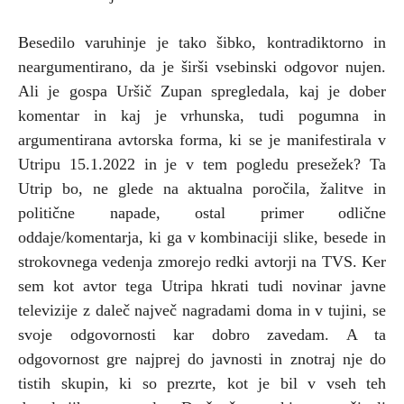
Besedilo varuhinje je tako šibko, kontradiktorno in
neargumentirano, da je širši vsebinski odgovor nujen.
Ali je gospa Uršič Zupan spregledala, kaj je dober
komentar in kaj je vrhunska, tudi pogumna in
argumentirana avtorska forma, ki se je manifestirala v
Utripu 15.1.2022 in je v tem pogledu presežek? Ta
Utrip bo, ne glede na aktualna poročila, žalitve in
politične napade, ostal primer odlične
oddaje/komentarja, ki ga v kombinaciji slike, besede in
strokovnega vedenja zmorejo redki avtorji na TVS. Ker
sem kot avtor tega Utripa hkrati tudi novinar javne
televizije z daleč največ nagradami doma in v tujini, se
svoje odgovornosti kar dobro zavedam. A ta
odgovornost gre najprej do javnosti in znotraj nje do
tistih skupin, ki so prezrte, kot je bil v vseh teh