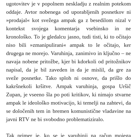
ugotovitev je v popolnem neskladju z realnim potekom
oddaje. Avtor nobenega od uporabljenih posnetkov ni
»prodajal« kot svežega ampak ga z besedilom nizal v
kontekst svojega komentarja vsebinsko in ne
kronološko. To je gledalcu jasno, tudi tisti, ki to očitajo
niso bili »zmanipulirani« ampak to le očitajo, ker
drugega ne morejo. Varuhinja, zanimivo in ključno – ne
navaja nobene pritožbe, kjer bi kdorkoli od pritožnikov
napisal, da je bil zaveden in da je mislil, da gre za
sveže posnetke. Tako sploh ni osnove, da prišlo do
kakršnekoli kršitve. Ampak varuhinja, gospa Uršič
Zupan, je vseeno šla po poti kritikov, ki nimajo stvarne
ampak le ideološko motivacijo, ki temelji na zahtevi, da
se določenih tem in bremen komunistične vladavine na
javni RTV ne bi svobodno problematiziralo.
Tak primer je, ko se je varuhinji na račun mojega