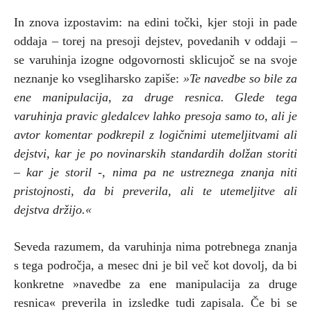
In znova izpostavim: na edini točki, kjer stoji in pade
oddaja – torej na presoji dejstev, povedanih v oddaji –
se varuhinja izogne odgovornosti sklicujoč se na svoje
neznanje ko vsegliharsko zapiše:
»Te navedbe so bile za
ene manipulacija, za druge resnica. Glede tega
varuhinja pravic gledalcev lahko presoja samo to, ali je
avtor komentar podkrepil z logičnimi utemeljitvami ali
dejstvi, kar je po novinarskih standardih dolžan storiti
– kar je storil -, nima pa ne ustreznega znanja niti
pristojnosti, da bi preverila, ali te utemeljitve ali
dejstva držijo.«
Seveda razumem, da varuhinja nima potrebnega znanja
s tega področja, a mesec dni je bil več kot dovolj, da bi
konkretne »navedbe za ene manipulacija za druge
resnica« preverila in izsledke tudi zapisala. Če bi se