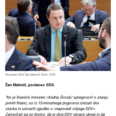
Poslanec SDS Žan Mahnič (foto: STA)
Žan Mahnič, poslanec SDS:
“Ko je finančni minister /Andrej Šircelj/ spregovoril o stanju
javnih financ, so iz 15-minutnega pogovora izrezali dva
stavka in ustvarili zgodbo o »napovedi višjega DDV«.
Zamolčali pa so bistvo: da je dvig DDV skrajni ukrep in da