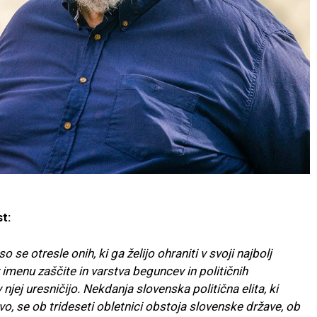
t:
 se otresle onih, ki ga želijo ohraniti v svoji najbolj
v imenu zaščite in varstva beguncev in političnih
njej uresničijo. Nekdanja slovenska politična elita, ki
tvo, se ob trideseti obletnici obstoja slovenske države, ob