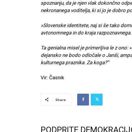
spoznanju, da je njen vlak dokončno odpe
nekronanega voditelja, ki si jo je dobro po
»Slovenske identitete, naj si še tako domiš
avtonomnega in do kraja razpoznavnega. J
Ta genialna misel je primerljiva le z ono:
dejansko ne bodo odločale o Janši, amp
kulturnega praznika. Za koga?”
Vir: Časnik
Share
PODPRITE DEMOKRACIJ