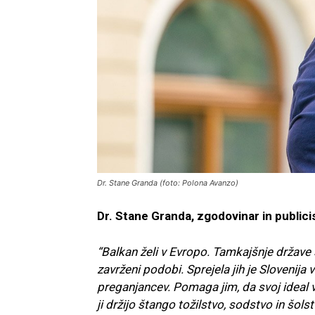
Dr. Stane Granda (foto: Polona Avanzo)
Dr. Stane Granda, zgodovinar in publicis
“Balkan želi v Evropo. Tamkajšnje države so
zavrženi podobi. Sprejela jih je Slovenija 
preganjancev. Pomaga jim, da svoj ideal v 
ji držijo štango tožilstvo, sodstvo in šols