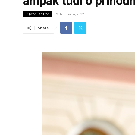
ampak tudi o prihodn
9. februarja, 2022
IZJAVA DNEVA
Share