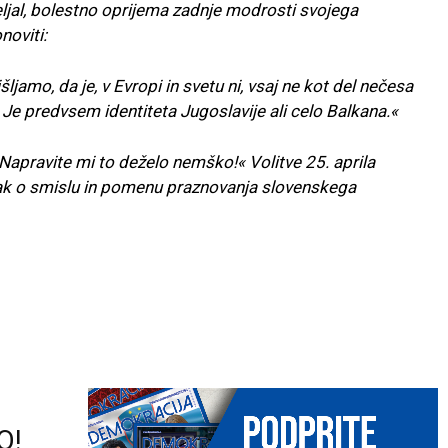
ljal, bolestno oprijema zadnje modrosti svojega
noviti:
ljamo, da je, v Evropi in svetu ni, vsaj ne kot del nečesa
e predvsem identiteta Jugoslavije ali celo Balkana.«
 »Napravite mi to deželo nemško!« Volitve 25. aprila
ak o smislu in pomenu praznovanja slovenskega
O!