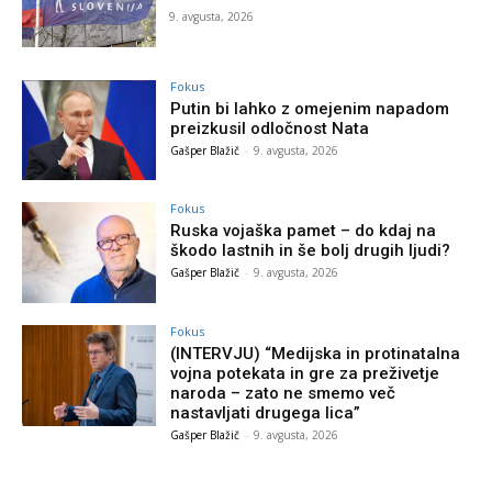
9. avgusta, 2026
Fokus
Putin bi lahko z omejenim napadom
preizkusil odločnost Nata
Gašper Blažič
-
9. avgusta, 2026
Fokus
Ruska vojaška pamet – do kdaj na
škodo lastnih in še bolj drugih ljudi?
Gašper Blažič
-
9. avgusta, 2026
Fokus
(INTERVJU) “Medijska in protinatalna
vojna potekata in gre za preživetje
naroda – zato ne smemo več
nastavljati drugega lica”
Gašper Blažič
-
9. avgusta, 2026