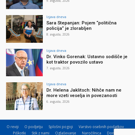
9. avgusta, 2026
Izjava dneva
Sara Stepanjan: Pojem “politična
policija” je zlorabljen
8. avgusta, 2026
Izjava dneva
Dr. Vinko Gorenak: Ustavno sodišče je
kot traktor povozilo ustavo
7. avgusta, 2026
Izjava dneva
Dr. Helena Jaklitsch: Nihče nam ne
more vzeti veselja in povezanosti
6. avgusta, 2026
O reviji
O podjetju
Splošni pogoji
Varstvo osebnih podatkov
Piškotki
Stik z nami
Oglaševanje
Naročilnica
Donacije