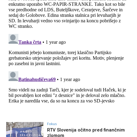
Fokus
RTV Slovenija očitno pred finančnim
zlomom