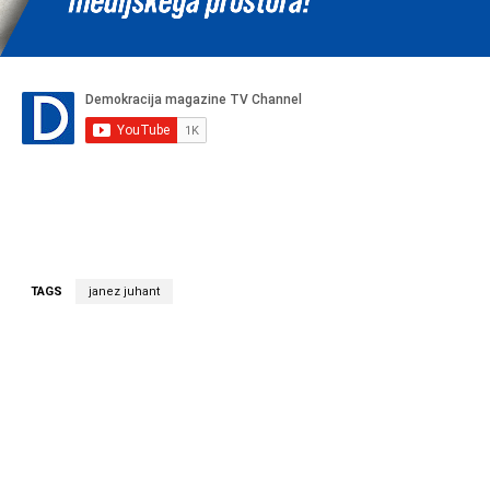
TAGS
janez juhant