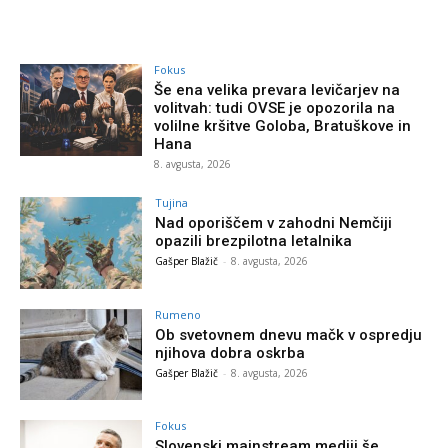
Fokus
Še ena velika prevara levičarjev na
volitvah: tudi OVSE je opozorila na
volilne kršitve Goloba, Bratuškove in
Hana
8. avgusta, 2026
Tujina
Nad oporiščem v zahodni Nemčiji
opazili brezpilotna letalnika
Gašper Blažič
-
8. avgusta, 2026
Rumeno
Ob svetovnem dnevu mačk v ospredju
njihova dobra oskrba
Gašper Blažič
-
8. avgusta, 2026
Fokus
Slovenski mainstream mediji še