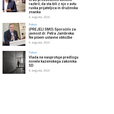
razkril, da sta bili z njo v avtu
ruska prijateljica in družinska
znanka
6. avgusta, 2026
Fokus
(PREJELI SMO) Sporočilo za
javnost dr. Petra Jambreka:
Ne pišem ustavne obtožbe
6. avgusta, 2026
Fokus
Vlada ne nasprotuje predlogu
novele kazenskega zakonika
SD
6. avgusta, 2026