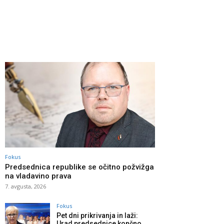
Fokus
Predsednica republike se očitno požvižga
na vladavino prava
7. avgusta, 2026
Fokus
Pet dni prikrivanja in laži:
Urad predsednice končno