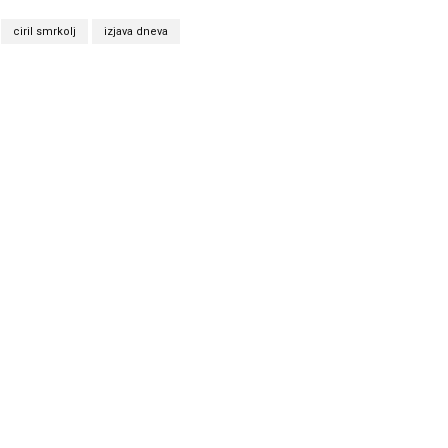
ciril smrkolj
izjava dneva