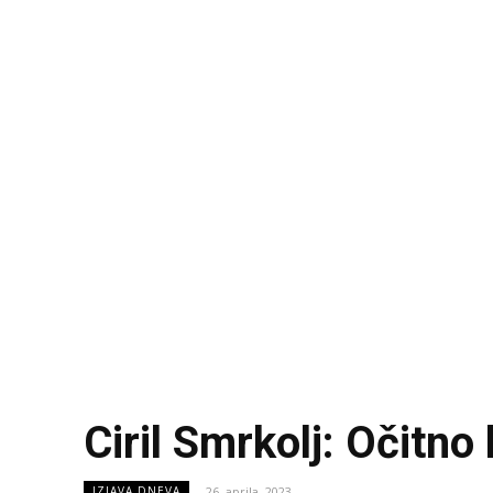
Ciril Smrkolj: Očitno
26. aprila, 2023
IZJAVA DNEVA