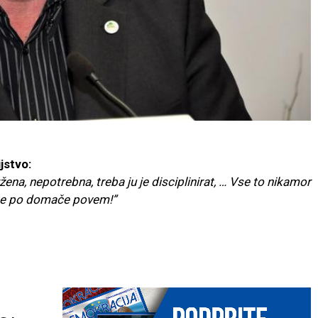
jstvo:
ena, nepotrebna, treba ju je disciplinirat, … Vse to nikamor
, če po domače povem!”