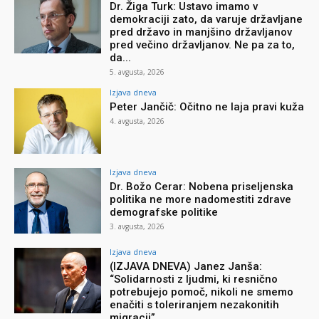
Dr. Žiga Turk: Ustavo imamo v
demokraciji zato, da varuje državljane
pred državo in manjšino državljanov
pred večino državljanov. Ne pa za to,
da...
5. avgusta, 2026
Izjava dneva
Peter Jančič: Očitno ne laja pravi kuža
4. avgusta, 2026
Izjava dneva
Dr. Božo Cerar: Nobena priseljenska
politika ne more nadomestiti zdrave
demografske politike
3. avgusta, 2026
Izjava dneva
(IZJAVA DNEVA) Janez Janša:
“Solidarnosti z ljudmi, ki resnično
potrebujejo pomoč, nikoli ne smemo
enačiti s toleriranjem nezakonitih
migracij”