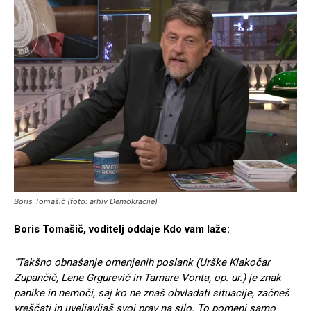
Boris Tomašič (foto: arhiv Demokracije)
Boris Tomašič, voditelj oddaje Kdo vam laže:
“Takšno obnašanje omenjenih poslank (Urške Klakočar
Zupančič, Lene Grgurevič in Tamare Vonta, op. ur.) je znak
panike in nemoči, saj ko ne znaš obvladati situacije, začneš
vreščati in uveljavljaš svoj prav na silo. To pomeni samo