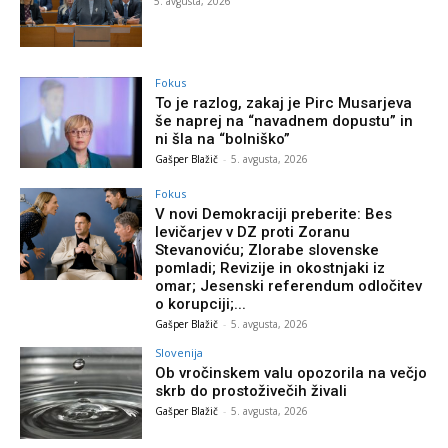
5. avgusta, 2026
Fokus
To je razlog, zakaj je Pirc Musarjeva
še naprej na “navadnem dopustu” in
ni šla na “bolniško”
Gašper Blažič
-
5. avgusta, 2026
Fokus
V novi Demokraciji preberite: Bes
levičarjev v DZ proti Zoranu
Stevanoviću; Zlorabe slovenske
pomladi; Revizije in okostnjaki iz
omar; Jesenski referendum odločitev
o korupciji;...
Gašper Blažič
-
5. avgusta, 2026
Slovenija
Ob vročinskem valu opozorila na večjo
skrb do prostoživečih živali
Gašper Blažič
-
5. avgusta, 2026