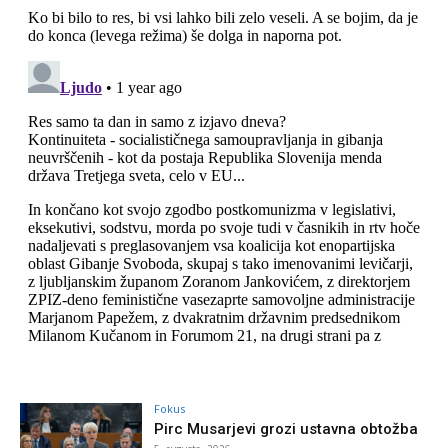
Fokus
Pirc Musarjevi grozi ustavna obtožba