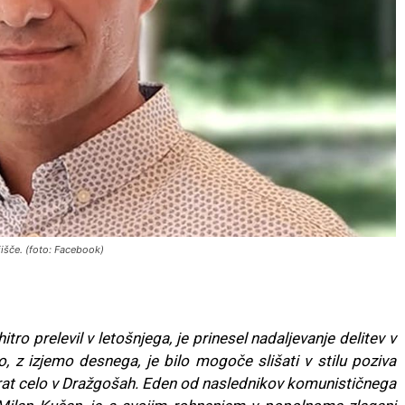
išče. (foto: Facebook)
hitro prelevil v letošnjega, je prinesel nadaljevanje delitev v
o, z izjemo desnega, je bilo mogoče slišati v stilu poziva
rat celo v Dražgošah. Eden od naslednikov komunističnega