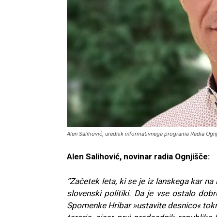
Alen Salihović, urednik informativnega programa Radia Ognj
Alen Salihović, novinar radia Ognjišče:
“Začetek leta, ki se je iz lanskega kar na 
slovenski politiki. Da je vse ostalo dobr
Spomenke Hribar »ustavite desnico« tok