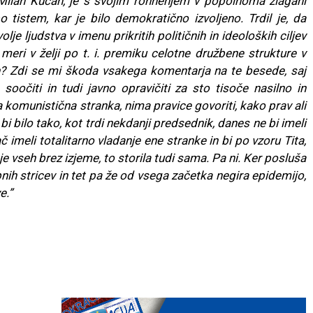
e Milan Kučan, je s svojim rohnenjem v popolnoma zlagani
 tistem, kar je bilo demokratično izvoljeno. Trdil je, da
e ljudstva v imenu prikritih političnih in ideoloških ciljev
 meri v želji po t. i. premiku celotne družbene strukture v
n? Zdi se mi škoda vsakega komentarja na te besede, saj
oočiti in tudi javno opravičiti za sto tisoče nasilno in
a komunistična stranka, nima pravice govoriti, kako prav ali
i bilo tako, kot trdi nekdanji predsednik, danes ne bi imeli
 imeli totalitarno vladanje ene stranke in bi po vzoru Tita,
je vseh brez izjeme, to storila tudi sama. Pa ni. Ker posluša
ih stricev in tet pa že od vsega začetka negira epidemijo,
e.”