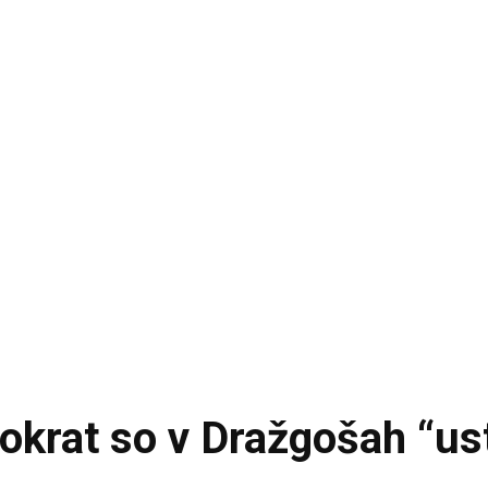
tokrat so v Dražgošah “ust