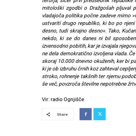
terorja, sicer prvi predsednik republik
mitološki zgodbi o Dražgošah pljuval po
vladajoča politika počne zadeve mimo »volj
ustvariti drugo republiko, ki bo po njeni
desno, tudi skrajno desno«. Tako, Kuča
nekdo, ki se do danes ni bil sposoben s
izvensodno pobitih, kar je izvajala njegov
ne dela demokratično izvoljena vlada. Če b
skoraj 10.000 dnevno okuženih, ker bi pač
ki je ob izbruhu črnih koz zahteval cepljen
stroko, rohnenje takšnih ter njemu podobn
še več, povzroča številne nepotrebne žrtv
Vir: radio Ognjišče
Share