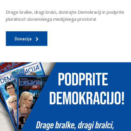
Drage bralke, dragi bralci, donirajte Demokraciji in podprite
pluralnost slovenskega medijskega prostora!
Donacija