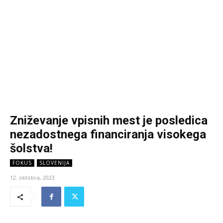
Zniževanje vpisnih mest je posledica
nezadostnega financiranja visokega
šolstva!
FOKUS
SLOVENIJA
12. oktobra, 2023