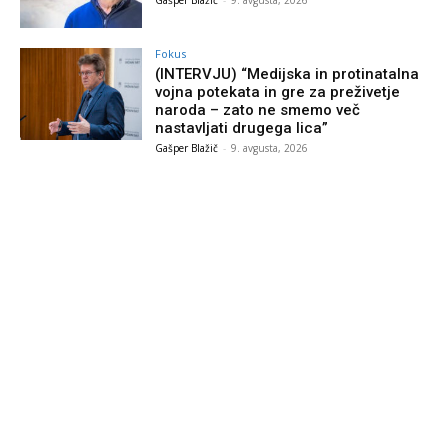
Gašper Blažič
-
9. avgusta, 2026
Fokus
(INTERVJU) “Medijska in protinatalna
vojna potekata in gre za preživetje
naroda – zato ne smemo več
nastavljati drugega lica”
Gašper Blažič
-
9. avgusta, 2026