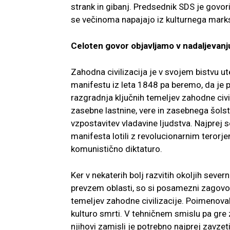
strank in gibanj. Predsednik SDS je govori
se večinoma napajajo iz kulturnega mark
Celoten govor objavljamo v nadaljevanj
Zahodna civilizacija je v svojem bistvu 
manifestu iz leta 1848 pa beremo, da je 
razgradnja ključnih temeljev zahodne civi
zasebne lastnine, vere in zasebnega šols
vzpostavitev vladavine ljudstva. Najprej 
manifesta lotili z revolucionarnim terorj
komunistično diktaturo.
Ker v nekaterih bolj razvitih okoljih seve
prevzem oblasti, so si posamezni zagovo
temeljev zahodne civilizacije. Poimenova
kulturo smrti. V tehničnem smislu pa gre z
njihovi zamisli je potrebno najprej zavzeti