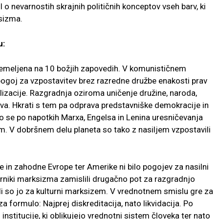
l o nevarnostih skrajnih političnih konceptov vseh barv, ki
sizma.
u:
utemeljena na 10 božjih zapovedih. V komunističnem
pogoj za vzpostavitev brez razredne družbe enakosti prav
lizacije. Razgradnja oziroma uničenje družine, naroda,
tva. Hkrati s tem pa odprava predstavniške demokracije in
so se po napotkih Marxa, Engelsa in Lenina uresničevanja
em. V dobršnem delu planeta so tako z nasiljem vzpostavili
rne in zahodne Evrope ter Amerike ni bilo pogojev za nasilni
rniki marksizma zamislili drugačno pot za razgradnjo
li so jo za kulturni marksizem. V vrednotnem smislu gre za
a formulo: Najprej diskreditacija, nato likvidacija. Po
 institucije, ki oblikujejo vrednotni sistem človeka ter nato