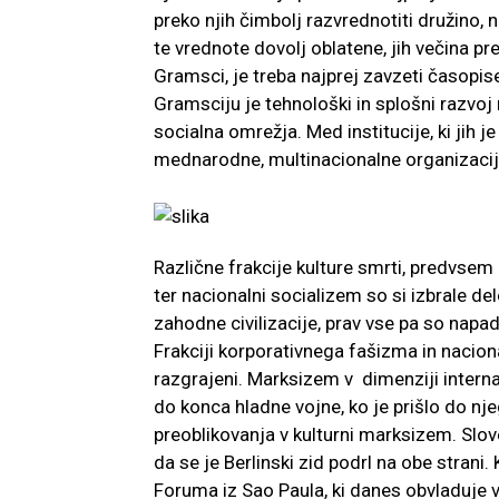
preko njih čimbolj razvrednotiti družino,
te vrednote dovolj oblatene, jih večina pr
Gramsci, je treba najprej zavzeti časopise
Gramsciju je tehnološki in splošni razvoj 
socialna omrežja. Med institucije, ki jih j
mednarodne, multinacionalne organizacij
Različne frakcije kulture smrti, predvsem
ter nacionalni socializem so si izbrale d
zahodne civilizacije, prav vse pa so napad
Frakciji korporativnega fašizma in nacion
razgrajeni. Marksizem v dimenziji intern
do konca hladne vojne, ko je prišlo do n
preoblikovanja v kulturni marksizem. Slov
da se je Berlinski zid podrl na obe strani
Foruma iz Sao Paula, ki danes obvladuje v