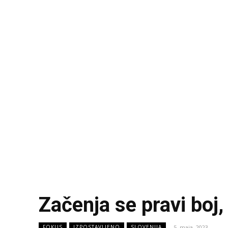
Začenja se pravi boj
5. maja, 2023
FOKUS
IZPOSTAVLJENO
SLOVENIJA