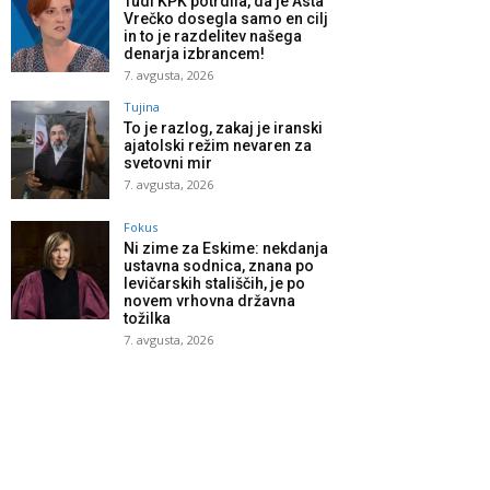
Tudi KPK potrdila, da je Asta
Vrečko dosegla samo en cilj
in to je razdelitev našega
denarja izbrancem!
7. avgusta, 2026
Tujina
To je razlog, zakaj je iranski
ajatolski režim nevaren za
svetovni mir
7. avgusta, 2026
Fokus
Ni zime za Eskime: nekdanja
ustavna sodnica, znana po
levičarskih stališčih, je po
novem vrhovna državna
tožilka
7. avgusta, 2026