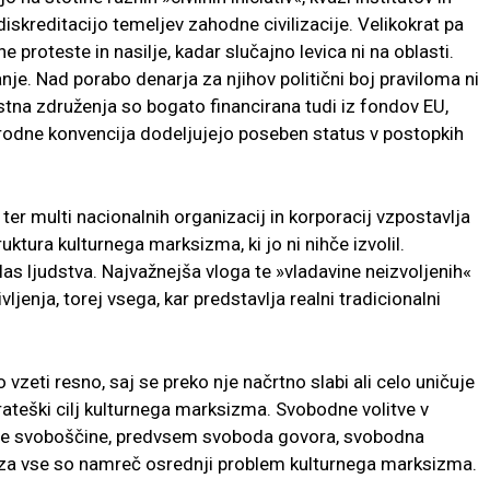
a diskreditacijo temeljev zahodne civilizacije. Velikokrat pa
čne proteste in nasilje, kadar slučajno levica ni na oblasti.
nje. Nad porabo denarja za njihov politični boj praviloma ni
na združenja so bogato financirana tudi iz fondov EU,
rodne konvencija dodeljujejo poseben status v postopkih
 ter multi nacionalnih organizacij in korporacij vzpostavlja
ktura kulturnega marksizma, ki jo ni nihče izvolil.
as ljudstva. Najvažnejša vloga te »vladavine neizvoljenih«
ljenja, torej vsega, kar predstavlja realni tradicionalni
vzeti resno, saj se preko nje načrtno slabi ali celo uničuje
rateški cilj kulturnega marksizma. Svobodne volitve v
tične svoboščine, predvsem svoboda govora, svobodna
i za vse so namreč osrednji problem kulturnega marksizma.