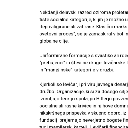
Nekdanji delavski razred oziroma prolet
tiste socialne kategorije, ki jih je možno
depriviligirane ali zatirane. Klasični mark
svetovni proces”, se je zamaskiral v bolj
globalne cilje.
Uniformirane formacije s svastiko ali rd
“prebujenci” in številne druge levičarske t
in “manjšinske” kategorije v družbi.
Kjerkoli so levičarji pri viru javnega de
družbo. Organizacije, ki si za dosego cil
izumljajo teorijo spola, po Hitlerju povze
socialne ali rasne krivice in njihove domnev
nikakršnega prispevka v skupno dobro, iz 
fundacij prejemajo neverjetno bogate fina
tudi mamilarski karteli. Levičarji financiraj