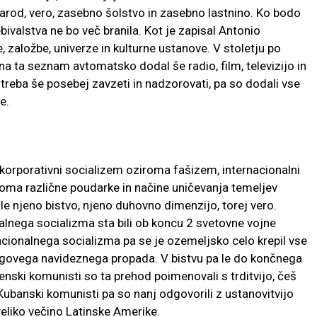
 narod, vero, zasebno šolstvo in zasebno lastnino. Ko bodo
ebivalstva ne bo več branila. Kot je zapisal Antonio
, založbe, univerze in kulturne ustanove. V stoletju po
na ta seznam avtomatsko dodal še radio, film, televizijo in
e treba še posebej zavzeti in nadzorovati, pa so dodali vse
e.
 korporativni socializem oziroma fašizem, internacionalni
eloma različne poudarke in načine uničevanja temeljev
le njeno bistvo, njeno duhovno dimenzijo, torej vero.
alnega socializma sta bili ob koncu 2 svetovne vojne
acionalnega socializma pa se je ozemeljsko celo krepil vse
jegovega navideznega propada. V bistvu pa le do končnega
enski komunisti so ta prehod poimenovali s trditvijo, češ
. Kubanski komunisti pa so nanj odgovorili z ustanovitvijo
eliko večino Latinske Amerike.