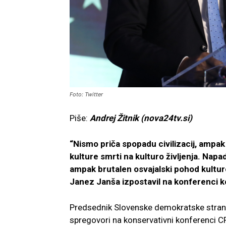
Foto: Twitter
Piše:
Andrej Žitnik (nova24tv.si)
“Nismo priča spopadu civilizacij, ampa
kulture smrti na kulturo življenja. Nap
ampak brutalen osvajalski pohod kulture
Janez Janša izpostavil na konferenci
Predsednik Slovenske demokratske stra
spregovori na konservativni konferenci C