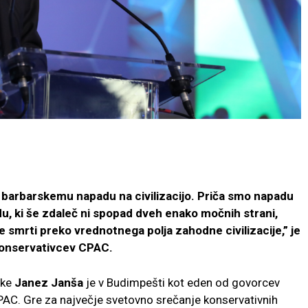
k barbarskemu napadu na civilizacijo. Priča smo napadu
adu, ki še zdaleč ni spopad dveh enako močnih strani,
 smrti preko vrednotnega polja zahodne civilizacije,” je
 konservativcev CPAC.
nke
Janez Janša
je v Budimpešti kot eden od govorcev
PAC. Gre za največje svetovno srečanje konservativnih