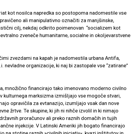
ariat kot nosilca napredka so postopoma nadomestile vse
 upravičeno ali manipulativno označiti za manjšinske,
sistični cilj, nekdaj odkrito poimenovan “socializem kot
 nevtralno zveneče humanitarne, socialne in okoljevarstvene
ečimi zvezdami na kapah je nadomestila urbana Antifa,
.i. nevladne organizacije, ki naj bi zastopale vse “zatirane”
narja, množično financirajo tako imenovano moderno civilno
jev kulturnega marksizma izmišljajo vse mogoče stvari,
majo opravičila za evtanazijo, izumljajo vsak dan nove
ne žrtve. Te skupine, ki jih ni nihče izvolil in ki nimajo
državnih proračunov ali preko raznih domačih in tujih
nčne injekcije. V Latinski Ameriki jih bogato financirajo
o na stotine raznih »civilnih iniciativ«, kvazi inštitutov in