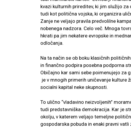
kvazi kulturnih prireditev, ki jim služijo z
tudi kot politična vojska, ki organizira uli
Zanje ne veljajo pravila predvolilne kampa
nobenega nadzora. Celo več. Mnoga tovrst
hkrati pa jim nekatere evropske in medna
odločanja.
Na ta način se ob boku klasičnih političnih
in finančno podpira posebna podporna stru
Običajno kar sami sebe poimenujejo za gl
je v mnogih primerih uničevanje kulture živ
socialni kapital neke skupnosti.
To ulično “vladavino neizvoljenih” moramo 
tudi predstavniška demokracija. Kar je st
okolju, v katerem veljajo temeljne poli
gospodarska pobuda in enaki pravni vatl