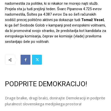
nadomestila za politike, ki si nikakor ne morejo najti služb.
Prejela sta ju tudi prejšnji teden. Švarc Pipanova 4.725 evrov
nadomestila, Šoltes pa 4.387 evrov. Da so šefi računskih
sodišč precej politično aktivni pa dokazuje tudi
Tomaž Vesel
,
ki ga šef Svobode Golob v kampanji pred evropskimi volitvami,
da bi promoviral svojo stranko, že predstavlja kot kandidata za
evropskega komisarja, čeprav se komisije (vlade) praviloma
sestavljajo šele po volitvah.
PODPRITE DEMOKRACIJO!
Drage bralke, dragi bralci, donirajte Demokraciji in podprite
pluralnost slovenskega medijskega prostora!