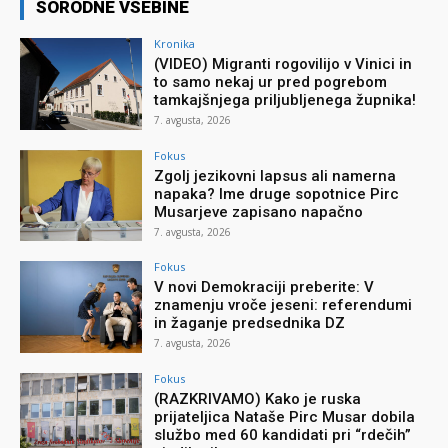
SORODNE VSEBINE
Kronika
(VIDEO) Migranti rogovilijo v Vinici in
to samo nekaj ur pred pogrebom
tamkajšnjega priljubljenega župnika!
7. avgusta, 2026
Fokus
Zgolj jezikovni lapsus ali namerna
napaka? Ime druge sopotnice Pirc
Musarjeve zapisano napačno
7. avgusta, 2026
Fokus
V novi Demokraciji preberite: V
znamenju vroče jeseni: referendumi
in žaganje predsednika DZ
7. avgusta, 2026
Fokus
(RAZKRIVAMO) Kako je ruska
prijateljica Nataše Pirc Musar dobila
službo med 60 kandidati pri “rdečih”