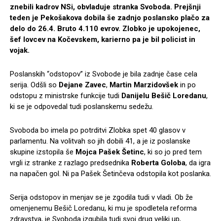
znebili kadrov NSi, obvladuje stranka Svoboda. Prejšnji
teden je Pekošakova dobila še zadnjo poslansko plačo za
delo do 26.4. Bruto 4.110 evrov. Zlobko je upokojenec,
šef lovcev na Kočevskem, karierno pa je bil policist in
vojak.
Poslanskih “odstopov” iz Svobode je bila zadnje čase cela
serija. Odšli so
Dejane Zavec
,
Martin Marzidovšek
in po
odstopu z ministrske funkcije tudi
Danijelu Bešič Loredanu
,
ki se je odpovedal tudi poslanskemu sedežu.
Svoboda bo imela po potrditvi Zlobka spet 40 glasov v
parlamentu. Na volitvah so jih dobili 41, a je iz poslanske
skupine izstopila še
Mojca Pašek Šetinc
, ki so jo pred tem
vrgli iz stranke z razlago predsednika
Roberta Goloba
, da igra
na napačen gol. Ni pa Pašek Šetinčeva odstopila kot poslanka.
Serija odstopov in menjav se je zgodila tudi v vladi. Ob že
omenjenemu Bešič Loredanu, ki mu je spodletela reforma
zdravstva, je Svoboda izgubila tudi svoj drug veliki up,