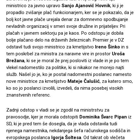
ministrico za javno upravo
Sanjo Ajanović Hovnik
, ki ji je
propadlo zvišanje plač funkcionarjem, ker se je pokazalo, da je
bolj kot javne plače urejala denar za domnevno spodbujanje
nevladnih organizacij v smeri svoje družine in prijateljev. Pri
plačah v javnem sektorju pa je kaos. Po odstopu je dobila
bolje plačano delo na državnih železnicah. Premier je v DZ
odstavil tudi svojo ministrico za kmetijstvo
Ireno Šinko
in s
tem poskrbel za ministra za naravne vire in prostor
Uroša
Brežana
, ki se je moral že prej posloviti iz vlade in je po tem
vlekel nadomestilo za politike, ki si nikakor ne morejo najti
služb. Našel jo je, ko je postal nadomestni poslanec namesto
nove ministrice za kmetijstvo
Mateje Čalušić
, za katero smo,
ko so jo poslanci izvolili, izvedeli, da nima posebej visokih
znanstvenih referenc.
Zadnji odstop v vladi se je zgodil na ministrstvu za
pravosodje, kjer je morala odstopiti
Dominika Švarc Pipan
iz
SD, ki je pred tem še dosegla, da je vlada odstavila tudi
njenega namestnika, nekdanjega šefa računskega sodišča in
evropskega poslanca
Igorja Šoltesa
. Od takrat ob vlečeta