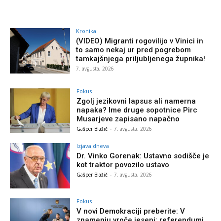
Kronika
(VIDEO) Migranti rogovilijo v Vinici in
to samo nekaj ur pred pogrebom
tamkajšnjega priljubljenega župnika!
7. avgusta, 2026
Fokus
Zgolj jezikovni lapsus ali namerna
napaka? Ime druge sopotnice Pirc
Musarjeve zapisano napačno
Gašper Blažič
-
7. avgusta, 2026
Izjava dneva
Dr. Vinko Gorenak: Ustavno sodišče je
kot traktor povozilo ustavo
Gašper Blažič
-
7. avgusta, 2026
Fokus
V novi Demokraciji preberite: V
znamenju vroče jeseni: referendumi