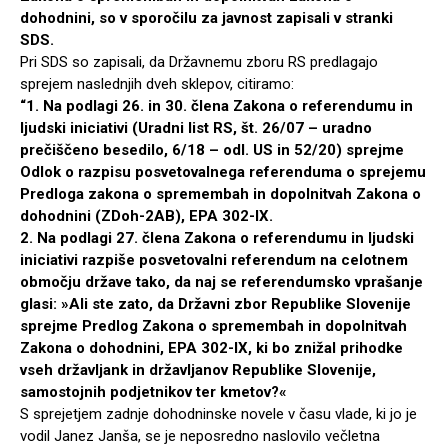
dohodnini, so v sporočilu za javnost zapisali v stranki
SDS.
Pri SDS so zapisali, da Državnemu zboru RS predlagajo
sprejem naslednjih dveh sklepov, citiramo:
“1. Na podlagi 26. in 30. člena Zakona o referendumu in
ljudski iniciativi (Uradni list RS, št. 26/07 – uradno
prečiščeno besedilo, 6/18 – odl. US in 52/20) sprejme
Odlok o razpisu posvetovalnega referenduma o sprejemu
Predloga zakona o spremembah in dopolnitvah Zakona o
dohodnini (ZDoh-2AB), EPA 302-IX.
2. Na podlagi 27. člena Zakona o referendumu in ljudski
iniciativi razpiše posvetovalni referendum na celotnem
območju države tako, da naj se referendumsko vprašanje
glasi: »Ali ste zato, da Državni zbor Republike Slovenije
sprejme Predlog Zakona o spremembah in dopolnitvah
Zakona o dohodnini, EPA 302-IX, ki bo znižal prihodke
vseh državljank in državljanov Republike Slovenije,
samostojnih podjetnikov ter kmetov?«
S sprejetjem zadnje dohodninske novele v času vlade, ki jo je
vodil Janez Janša, se je neposredno naslovilo večletna