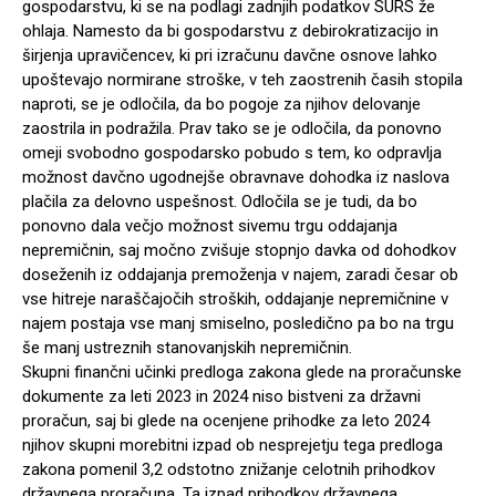
gospodarstvu, ki se na podlagi zadnjih podatkov SURS že
ohlaja. Namesto da bi gospodarstvu z debirokratizacijo in
širjenja upravičencev, ki pri izračunu davčne osnove lahko
upoštevajo normirane stroške, v teh zaostrenih časih stopila
naproti, se je odločila, da bo pogoje za njihov delovanje
zaostrila in podražila. Prav tako se je odločila, da ponovno
omeji svobodno gospodarsko pobudo s tem, ko odpravlja
možnost davčno ugodnejše obravnave dohodka iz naslova
plačila za delovno uspešnost. Odločila se je tudi, da bo
ponovno dala večjo možnost sivemu trgu oddajanja
nepremičnin, saj močno zvišuje stopnjo davka od dohodkov
doseženih iz oddajanja premoženja v najem, zaradi česar ob
vse hitreje naraščajočih stroških, oddajanje nepremičnine v
najem postaja vse manj smiselno, posledično pa bo na trgu
še manj ustreznih stanovanjskih nepremičnin.
Skupni finančni učinki predloga zakona glede na proračunske
dokumente za leti 2023 in 2024 niso bistveni za državni
proračun, saj bi glede na ocenjene prihodke za leto 2024
njihov skupni morebitni izpad ob nesprejetju tega predloga
zakona pomenil 3,2 odstotno znižanje celotnih prihodkov
državnega proračuna. Ta izpad prihodkov državnega