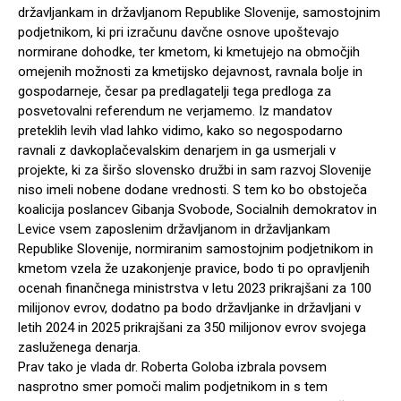
državljankam in državljanom Republike Slovenije, samostojnim
podjetnikom, ki pri izračunu davčne osnove upoštevajo
normirane dohodke, ter kmetom, ki kmetujejo na območjih
omejenih možnosti za kmetijsko dejavnost, ravnala bolje in
gospodarneje, česar pa predlagatelji tega predloga za
posvetovalni referendum ne verjamemo. Iz mandatov
preteklih levih vlad lahko vidimo, kako so negospodarno
ravnali z davkoplačevalskim denarjem in ga usmerjali v
projekte, ki za širšo slovensko družbi in sam razvoj Slovenije
niso imeli nobene dodane vrednosti. S tem ko bo obstoječa
koalicija poslancev Gibanja Svobode, Socialnih demokratov in
Levice vsem zaposlenim državljanom in državljankam
Republike Slovenije, normiranim samostojnim podjetnikom in
kmetom vzela že uzakonjenje pravice, bodo ti po opravljenih
ocenah finančnega ministrstva v letu 2023 prikrajšani za 100
milijonov evrov, dodatno pa bodo državljanke in državljani v
letih 2024 in 2025 prikrajšani za 350 milijonov evrov svojega
zasluženega denarja.
Prav tako je vlada dr. Roberta Goloba izbrala povsem
nasprotno smer pomoči malim podjetnikom in s tem