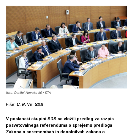
foto: Danijel Novaković / STA
Piše:
C. R.
Vir:
SDS
V poslanski skupini SDS so vložili predlog za razpis
posvetovalnega referenduma o sprejemu predloga
Zakona o spremembah in dopolnitvah zakona o