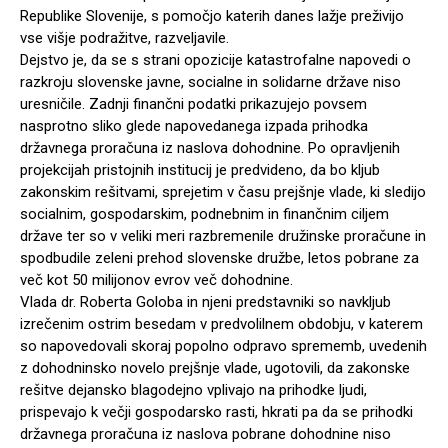
Republike Slovenije, s pomočjo katerih danes lažje preživijo
vse višje podražitve, razveljavile.
Dejstvo je, da se s strani opozicije katastrofalne napovedi o
razkroju slovenske javne, socialne in solidarne države niso
uresničile. Zadnji finančni podatki prikazujejo povsem
nasprotno sliko glede napovedanega izpada prihodka
državnega proračuna iz naslova dohodnine. Po opravljenih
projekcijah pristojnih institucij je predvideno, da bo kljub
zakonskim rešitvami, sprejetim v času prejšnje vlade, ki sledijo
socialnim, gospodarskim, podnebnim in finančnim ciljem
države ter so v veliki meri razbremenile družinske proračune in
spodbudile zeleni prehod slovenske družbe, letos pobrane za
več kot 50 milijonov evrov več dohodnine.
Vlada dr. Roberta Goloba in njeni predstavniki so navkljub
izrečenim ostrim besedam v predvolilnem obdobju, v katerem
so napovedovali skoraj popolno odpravo sprememb, uvedenih
z dohodninsko novelo prejšnje vlade, ugotovili, da zakonske
rešitve dejansko blagodejno vplivajo na prihodke ljudi,
prispevajo k večji gospodarsko rasti, hkrati pa da se prihodki
državnega proračuna iz naslova pobrane dohodnine niso