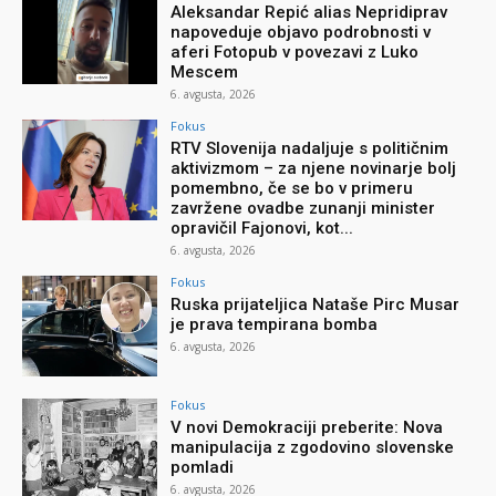
Aleksandar Repić alias Nepridiprav
napoveduje objavo podrobnosti v
aferi Fotopub v povezavi z Luko
Mescem
6. avgusta, 2026
Fokus
RTV Slovenija nadaljuje s političnim
aktivizmom – za njene novinarje bolj
pomembno, če se bo v primeru
zavržene ovadbe zunanji minister
opravičil Fajonovi, kot...
6. avgusta, 2026
Fokus
Ruska prijateljica Nataše Pirc Musar
je prava tempirana bomba
6. avgusta, 2026
Fokus
V novi Demokraciji preberite: Nova
manipulacija z zgodovino slovenske
pomladi
6. avgusta, 2026