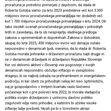
proračuna je potrebno primerjati z dejstvom, da vlada dr.
Roberta Goloba samo za leto 2023 predvideva več kot 3.300
milijonov evrov proračunskega primanjkljaja ter dodatnih več
kot 1.700 milijonov proračunskega primanjkljaja v letu 2024. Ob
tako visokih ocenah proračunskega primanjkljaja v prihodnjih
letih in zavedanju, da bi ob nesprejetju vladnega predloga
zakona o spremembah in dopolnitvah Zakona o dohodnini,
skupaj do leta 2025, 450 milijonov evrov več denarja ostalo
neposredno v denarnicah ljudi, menimo, da bi vlada dr. Roberta
Goloba morala prihranke v državnem proračunu najti drugje in
ne v denarnicah državljank in državljanov Republike Slovenije.
Ker vsi delovno aktivni v Sloveniji vse pogosteje v svojih
denarnicah neposredno občutijo inflacijo in vsesplošno
draginjo, ki se najbolj odraža na prehrambnem in energetskem
področju, in ker obeti za prihodnjih nekaj let niso optimistični,
saj je gospodarstvo v tretjem kvartalu raslo bistveno
počasneje kot v prvi polovici leta 2022, bi morala vladajoča
politika svojim državljanom z ustrezno davčno politiko
zagotoviti višje neto prihodke, s katerimi bi učinke visoke
inflacije lažje preživeli, hkrati pa bi s tovrstnimi ukrepi