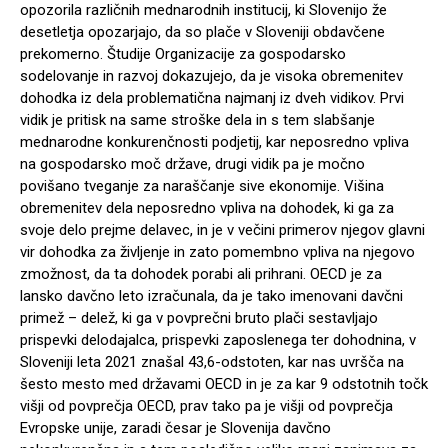
opozorila različnih mednarodnih institucij, ki Slovenijo že
desetletja opozarjajo, da so plače v Sloveniji obdavčene
prekomerno. Študije Organizacije za gospodarsko
sodelovanje in razvoj dokazujejo, da je visoka obremenitev
dohodka iz dela problematična najmanj iz dveh vidikov. Prvi
vidik je pritisk na same stroške dela in s tem slabšanje
mednarodne konkurenčnosti podjetij, kar neposredno vpliva
na gospodarsko moč države, drugi vidik pa je močno
povišano tveganje za naraščanje sive ekonomije. Višina
obremenitev dela neposredno vpliva na dohodek, ki ga za
svoje delo prejme delavec, in je v večini primerov njegov glavni
vir dohodka za življenje in zato pomembno vpliva na njegovo
zmožnost, da ta dohodek porabi ali prihrani. OECD je za
lansko davčno leto izračunala, da je tako imenovani davčni
primež – delež, ki ga v povprečni bruto plači sestavljajo
prispevki delodajalca, prispevki zaposlenega ter dohodnina, v
Sloveniji leta 2021 znašal 43,6-odstoten, kar nas uvršča na
šesto mesto med državami OECD in je za kar 9 odstotnih točk
višji od povprečja OECD, prav tako pa je višji od povprečja
Evropske unije, zaradi česar je Slovenija davčno