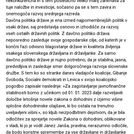
nekonkurenčna in s tem posledično veliko manj zanimava za
tuje naložbe in investicije, sočasno pa se s tem zavira in
onemogoča razvoj srednjega razreda.
Davčna politika države je ena izmed najpomembnejših politik v
vsaki državi, saj predstavlja osnovo in izhodišče za razvoj
vseh ostalih državnih politik. Z davčno politiko država
neposredno zasleduje svoje gospodarske cilje, od katerih je v
končni fazi odvisno blagostanje države in kvaliteta življenja
vsakega slovenskega državljana in državljanke. Za samo
davčno politiko države je nujno potrebno, da je stabilna, jasna,
predvidljiva in zasleduje smer dolgoročnega razvoja slovenske
družbe. S tem ko so stranke danes vladajoče koalicije, Gibanje
Svoboda, Socialni demokrati in Levica v svojo koalicijsko
pogodbo zapisale naslednje: »Za zagotavljanje javnofinančne
stabilnosti bomo z učinkom od 01. 01. 2023 dalje razveljavili
določbe letošnje novele zakona o dohodnini z izjemo višine
splošne dohodninske olajšave, ki bo ostala na trenutno
uveljavljeni višini.«, so kljub neizpodbitnim dejstvom, da je bila
odločitev za sprejetje novele Zakona o dohodnini, oblikovane
v vladi, ki jo je vodil Janez Janša, pravilna, nerazumno odločile,
da bodo koristne spremembe za vse državljane in državljanke