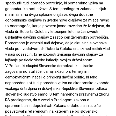
spodbudili tudi domačo potrošnjo, ki pomembno vpliva na
gospodarsko rast države. S tem predlogom zakona se kljub
minimalnemu dvigu splošne olajšave, dvigu dodatne
dohodninske olajšave in uvedbi nove olajšave za mlade ravno
to onemogoča, kar je povsem jasno razvidno že iz dejstva, da
vlada dr. Roberta Goloba v letošnjem letu ne želi izvesti
uskladitve davčnih olajšav z rastjo cen življenjskih potrebščin.
Pomembno je omeniti tudi dejstvo, da je aktualna slovenska
vlada pod vodstvom dr. Roberta Goloba ena izmed redkih vlad
v naši soseščini, ki ne izkoristi zvišanja davčnih olajšav za
lajšanje posledic visoke inflacije svojim državljanom.
V Poslanski skupini Slovenske demokratske stranke
zagovarjamo stališče, da naj skladno s temeljnimi
demokratičnimi načeli o prihodnji davčni politiki, ki tako
neposredno kot tudi posredno vpliva na ekonomsko svobodo
vsakega državljana in državljanke Republike Slovenije, odloča
slovensko ljudstvo samo. S tem namenom Državnemu zboru
RS predlagamo, da v zvezi s Predlogom zakona o
spremembah in dopolnitvah Zakona o dohodnini razpiše
posvetovalni referendum, na katerem se bo slovensko