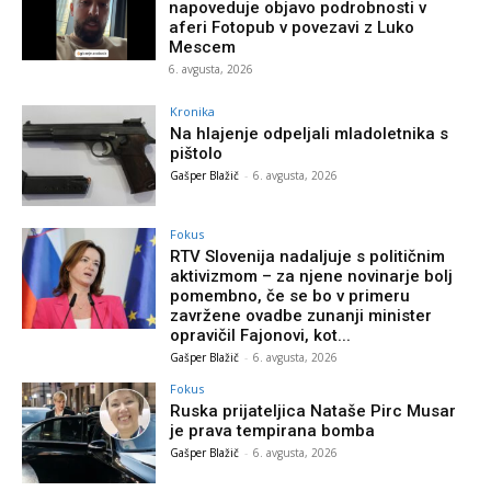
napoveduje objavo podrobnosti v
aferi Fotopub v povezavi z Luko
Mescem
6. avgusta, 2026
Kronika
Na hlajenje odpeljali mladoletnika s
pištolo
Gašper Blažič
-
6. avgusta, 2026
Fokus
RTV Slovenija nadaljuje s političnim
aktivizmom – za njene novinarje bolj
pomembno, če se bo v primeru
zavržene ovadbe zunanji minister
opravičil Fajonovi, kot...
Gašper Blažič
-
6. avgusta, 2026
Fokus
Ruska prijateljica Nataše Pirc Musar
je prava tempirana bomba
Gašper Blažič
-
6. avgusta, 2026