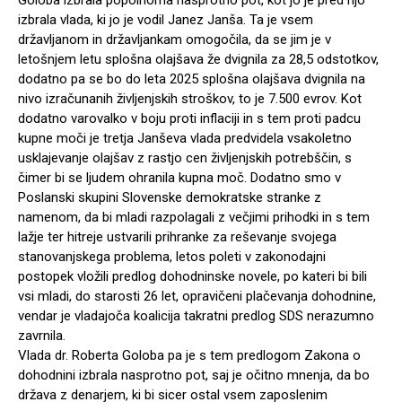
izbrala vlada, ki jo je vodil Janez Janša. Ta je vsem
državljanom in državljankam omogočila, da se jim je v
letošnjem letu splošna olajšava že dvignila za 28,5 odstotkov,
dodatno pa se bo do leta 2025 splošna olajšava dvignila na
nivo izračunanih življenjskih stroškov, to je 7.500 evrov. Kot
dodatno varovalko v boju proti inflaciji in s tem proti padcu
kupne moči je tretja Janševa vlada predvidela vsakoletno
usklajevanje olajšav z rastjo cen življenjskih potrebščin, s
čimer bi se ljudem ohranila kupna moč. Dodatno smo v
Poslanski skupini Slovenske demokratske stranke z
namenom, da bi mladi razpolagali z večjimi prihodki in s tem
lažje ter hitreje ustvarili prihranke za reševanje svojega
stanovanjskega problema, letos poleti v zakonodajni
postopek vložili predlog dohodninske novele, po kateri bi bili
vsi mladi, do starosti 26 let, opravičeni plačevanja dohodnine,
vendar je vladajoča koalicija takratni predlog SDS nerazumno
zavrnila.
Vlada dr. Roberta Goloba pa je s tem predlogom Zakona o
dohodnini izbrala nasprotno pot, saj je očitno mnenja, da bo
država z denarjem, ki bi sicer ostal vsem zaposlenim