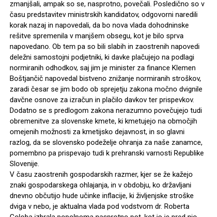
zmanjšali, ampak so se, nasprotno, povečali. Posledično so v
času predstavitev ministrskih kandidatov, odgovorni naredili
korak nazaj in napovedali, da bo nova vlada dohodninske
rešitve spremenila v manjšem obsegu, kot je bilo sprva
napovedano. Ob tem pa so bili slabih in zaostrenih napovedi
deležni samostojni podjetniki, ki davke plačujejo na podlagi
normiranih odhodkov, saj jim je minister za finance Klemen
Boštjančič napovedal bistveno znižanje normiranih stroškov,
zaradi česar se jim bodo ob sprejetju zakona močno dvignile
davčne osnove za izračun in plačilo davkov ter prispevkov.
Dodatno se s predlogom zakona nerazumno povečujejo tudi
obremenitve za slovenske kmete, ki kmetujejo na območjih
omejenih možnosti za kmetijsko dejavnost, in so glavni
razlog, da se slovensko podeželje ohranja za naše zanamce,
pomembno pa prispevajo tudi k prehranski varnosti Republike
Slovenije.
V času zaostrenih gospodarskih razmer, kjer se že kažejo
znaki gospodarskega ohlajanja, in v obdobju, ko državljani
dnevno občutijo hude učinke inflacije, ki življenjske stroške
dviga v nebo, je aktualna vlada pod vodstvom dr. Roberta
Goloba izbrala popolnoma nasprotno pot, kot jo je pred njo