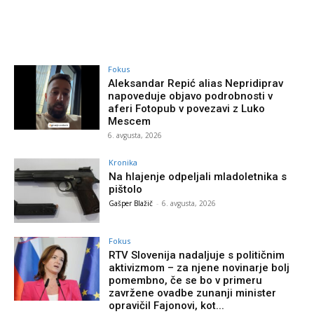
Fokus
Aleksandar Repić alias Nepridiprav
napoveduje objavo podrobnosti v
aferi Fotopub v povezavi z Luko
Mescem
6. avgusta, 2026
Kronika
Na hlajenje odpeljali mladoletnika s
pištolo
Gašper Blažič
-
6. avgusta, 2026
Fokus
RTV Slovenija nadaljuje s političnim
aktivizmom – za njene novinarje bolj
pomembno, če se bo v primeru
zavržene ovadbe zunanji minister
opravičil Fajonovi, kot...