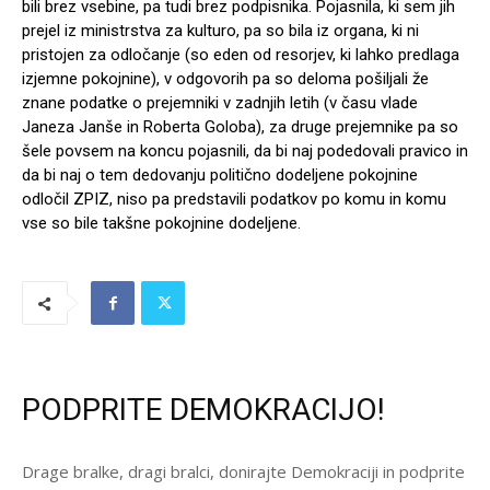
bili brez vsebine, pa tudi brez podpisnika. Pojasnila, ki sem jih
prejel iz ministrstva za kulturo, pa so bila iz organa, ki ni
pristojen za odločanje (so eden od resorjev, ki lahko predlaga
izjemne pokojnine), v odgovorih pa so deloma pošiljali že
znane podatke o prejemniki v zadnjih letih (v času vlade
Janeza Janše in Roberta Goloba), za druge prejemnike pa so
šele povsem na koncu pojasnili, da bi naj podedovali pravico in
da bi naj o tem dedovanju politično dodeljene pokojnine
odločil ZPIZ, niso pa predstavili podatkov po komu in komu
vse so bile takšne pokojnine dodeljene.
PODPRITE DEMOKRACIJO!
Drage bralke, dragi bralci, donirajte Demokraciji in podprite