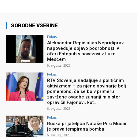
SORODNE VSEBINE
Fokus
Aleksandar Repić alias Nepridiprav
napoveduje objavo podrobnosti v
aferi Fotopub v povezavi z Luko
Mescem
6. avgusta, 2026
Fokus
RTV Slovenija nadaljuje s političnim
aktivizmom – za njene novinarje bolj
pomembno, če se bo v primeru
zavržene ovadbe zunanji minister
opravičil Fajonovi, kot...
6. avgusta, 2026
Fokus
Ruska prijateljica Nataše Pirc Musar
je prava tempirana bomba
6. avgusta, 2026