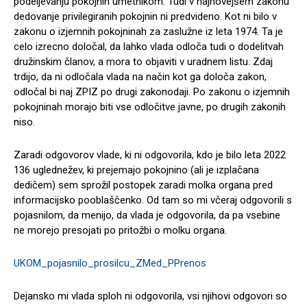
podeljevanju pokojnin umetnikom. Tudi v najnovejšem zakonu
dedovanje privilegiranih pokojnin ni predvideno. Kot ni bilo v
zakonu o izjemnih pokojninah za zaslužne iz leta 1974. Ta je
celo izrecno določal, da lahko vlada odloča tudi o dodelitvah
družinskim članov, a mora to objaviti v uradnem listu. Zdaj
trdijo, da ni odločala vlada na način kot ga določa zakon,
odločal bi naj ZPIZ po drugi zakonodaji. Po zakonu o izjemnih
pokojninah morajo biti vse odločitve javne, po drugih zakonih
niso.
Zaradi odgovorov vlade, ki ni odgovorila, kdo je bilo leta 2022
136 uglednežev, ki prejemajo pokojnino (ali je izplačana
dedičem) sem sprožil postopek zaradi molka organa pred
informacijsko pooblaščenko. Od tam so mi včeraj odgovorili s
pojasnilom, da menijo, da vlada je odgovorila, da pa vsebine
ne morejo presojati po pritožbi o molku organa.
UKOM_pojasnilo_prosilcu_ZMed_P
Prenos
Dejansko mi vlada sploh ni odgovorila, vsi njihovi odgovori so