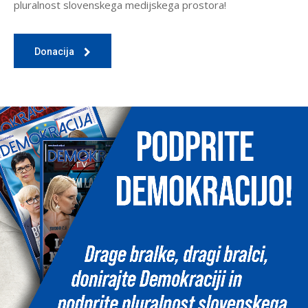
pluralnost slovenskega medijskega prostora!
Donacija