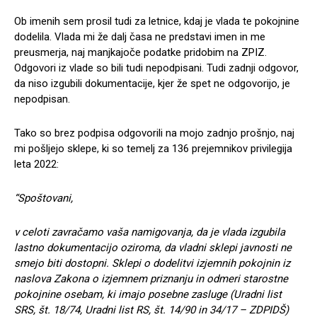
Ob imenih sem prosil tudi za letnice, kdaj je vlada te pokojnine
dodelila. Vlada mi že dalj časa ne predstavi imen in me
preusmerja, naj manjkajoče podatke pridobim na ZPIZ.
Odgovori iz vlade so bili tudi nepodpisani. Tudi zadnji odgovor,
da niso izgubili dokumentacije, kjer že spet ne odgovorijo, je
nepodpisan.
Tako so brez podpisa odgovorili na mojo zadnjo prošnjo, naj
mi pošljejo sklepe, ki so temelj za 136 prejemnikov privilegija
leta 2022:
“Spoštovani,
v celoti zavračamo vaša namigovanja, da je vlada izgubila
lastno dokumentacijo oziroma, da vladni sklepi javnosti ne
smejo biti dostopni. Sklepi o dodelitvi izjemnih pokojnin iz
naslova Zakona o izjemnem priznanju in odmeri starostne
pokojnine osebam, ki imajo posebne zasluge (Uradni list
SRS, št. 18/74, Uradni list RS, št. 14/90 in 34/17 – ZDPIDŠ)