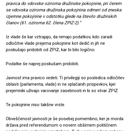
pravica do vdovske oziroma družinske pokojnine, pri čerem
se vdovska oziroma družinska pokojnina odmeri od zneska
izjemne pokojnine v odstotku glede na število družinskih
članov (61. oziroma 62. člena ZPIZ-2).”
Iz vlade še kar vztrajajo, da nimajo podatkov, kdo zaradi
odločitve vlade prejema pokojnine kot dedič in jih ne
poskušajo pridobiti od ZPIZ, kar bi bilo logično.
Podatke še naprej poskušam pridobiti.
Javnost ima pravico vedeti. Ti privilegiji so posledica odločitev
oblasti (parlamenta, vlade) in ne vplačanih prispevkov, kjer
prejemniki uživajo varovanje zasebnosti in ki so stvar ZPIZ.
Te pokojnine niso takšne vrste.
Obveščenost javnosti je še posebej pomembno, ker je morda
država pred referendumom o novem obširnem političnem