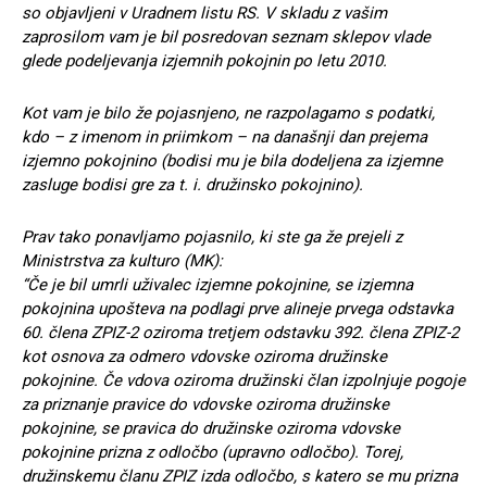
so objavljeni v Uradnem listu RS. V skladu z vašim
zaprosilom vam je bil posredovan seznam sklepov vlade
glede podeljevanja izjemnih pokojnin po letu 2010.
Kot vam je bilo že pojasnjeno, ne razpolagamo s podatki,
kdo – z imenom in priimkom – na današnji dan prejema
izjemno pokojnino (bodisi mu je bila dodeljena za izjemne
zasluge bodisi gre za t. i. družinsko pokojnino).
Prav tako ponavljamo pojasnilo, ki ste ga že prejeli z
Ministrstva za kulturo (MK):
“Če je bil umrli uživalec izjemne pokojnine, se izjemna
pokojnina upošteva na podlagi prve alineje prvega odstavka
60. člena ZPIZ-2 oziroma tretjem odstavku 392. člena ZPIZ-2
kot osnova za odmero vdovske oziroma družinske
pokojnine. Če vdova oziroma družinski član izpolnjuje pogoje
za priznanje pravice do vdovske oziroma družinske
pokojnine, se pravica do družinske oziroma vdovske
pokojnine prizna z odločbo (upravno odločbo). Torej,
družinskemu članu ZPIZ izda odločbo, s katero se mu prizna