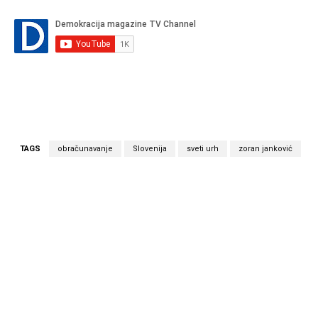
TAGS
obračunavanje
Slovenija
sveti urh
zoran janković