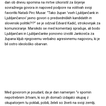
dan ob dnevu spomina na mrtve izkoristil za širjenje
sovražnega govora in napoved podpore na volitvah svoji
favoritki Nataši Pirc Musar. “Tako župan ‘vseh Ljubljančank in
Ljubljančanov‘ javno govori o predsedniških kandidatih in
slovenski politiki?!?” se je odzval Edvard Kadić, strokovnjak za
komuniciranje. Marsikdo se med komentarji sprašuje, ali bodo
Ljubljančani in Ljubljančanke ponovno izvolili Jankovića za
župana kljub njegovemu verbalno agresivnemu nagovoru, ki je
bil ostro ideološko obarvan.
Med govorom je poudaril, da je dan namenjen “v spomin
nepotrebnim žrtvam, ki so jih domači izdajalci skupaj z
okupatorjem tu poklali, pobili, želeli so živeti na svoji zemlji,