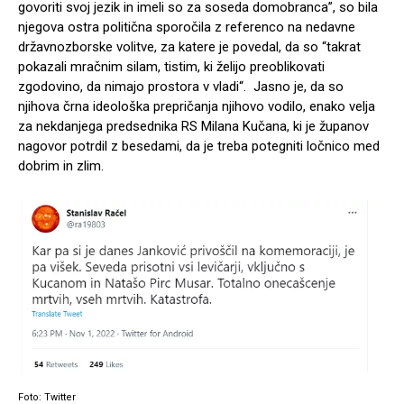
govoriti svoj jezik in imeli so za soseda domobranca”, so bila
njegova ostra politična sporočila z referenco na nedavne
državnozborske volitve, za katere je povedal, da so “takrat
pokazali mračnim silam, tistim, ki želijo preoblikovati
zgodovino, da nimajo prostora v vladi“. Jasno je, da so
njihova črna ideološka prepričanja njihovo vodilo, enako velja
za nekdanjega predsednika RS Milana Kučana, ki je županov
nagovor potrdil z besedami, da je treba potegniti ločnico med
dobrim in zlim.
Foto: Twitter