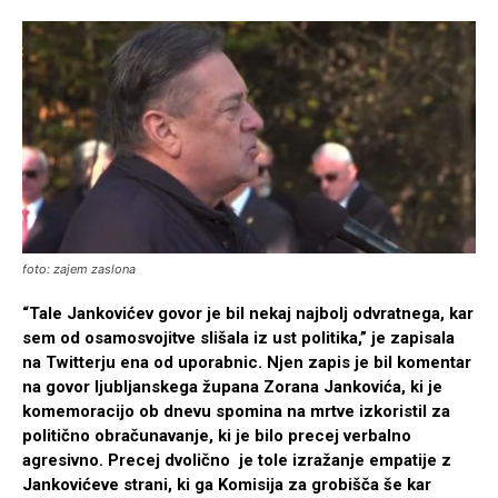
foto: zajem zaslona
“Tale Jankovićev govor je bil nekaj najbolj odvratnega, kar
sem od osamosvojitve slišala iz ust politika,” je zapisala
na Twitterju ena od uporabnic. Njen zapis je bil komentar
na govor ljubljanskega župana Zorana Jankovića, ki je
komemoracijo ob dnevu spomina na mrtve izkoristil za
politično obračunavanje, ki je bilo precej verbalno
agresivno. Precej dvolično je tole izražanje empatije z
Jankovićeve strani, ki ga Komisija za grobišča še kar