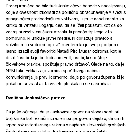
Precej ironične so bile tudi Jankovićeve besede v nadaljevanju,
ko je slovesnost izkoristil za politično obračunavanje v zvezi s
prihajajočimi predsedniškimi volitvami, kjer je našel mesto za
kritiko dr. Anžetu Logarju, češ, da se “želi pokazati, kot da do
včeraj ni živel v eni čudni stranki, ki prinaša trpljenje v to
domovino, ki uničuje javne medije, ki dokazuje pravico s
solzilcem in vodnimi topovi”, medtem ko je svojo podporo
jasno izrazil svoji favoritki Nataši Pirc Musar oziroma, kot je
dejal, “osebi, ki jo bo tudi sam volil, osebi, ki spoštuje
človekove pravice, spoštuje pravno državo”. Glede na to, da je
NPM tako velika zagovornica spoštljivega načina
komuniciranja, je prav licemerno, da je po govoru župana, ki je
pokal od sovraštva, ta veselo ploskala in se nasmihala.
Dvolična Jankovićeva poteza
Da je še očitneje, da je Jankovićev govor na slovesnosti bil
bolj krinka kot resnični izraz empatije, govori dejstvo, da umrli
izpod rok avtoritarnega režima v najdenih slovenskih grobiščih
še do danes niso dobili dostojnega pokopa na Žalah.