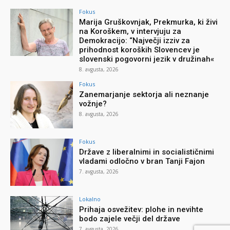
Fokus
Marija Gruškovnjak, Prekmurka, ki živi
na Koroškem, v intervjuju za
Demokracijo: “Največji izziv za
prihodnost koroških Slovencev je
slovenski pogovorni jezik v družinah«
8. avgusta, 2026
Fokus
Zanemarjanje sektorja ali neznanje
vožnje?
8. avgusta, 2026
Fokus
Države z liberalnimi in socialističnimi
vladami odločno v bran Tanji Fajon
7. avgusta, 2026
Lokalno
Prihaja osvežitev: plohe in nevihte
bodo zajele večji del države
7. avgusta, 2026