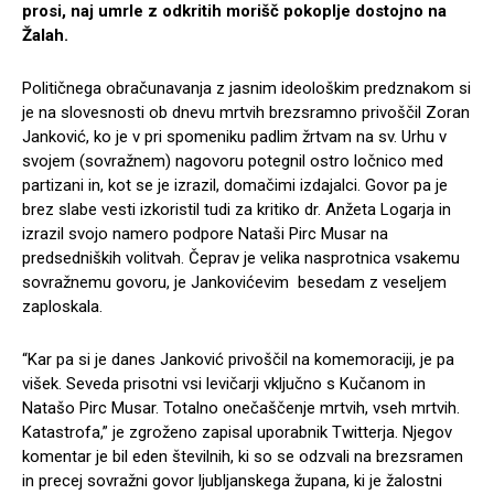
prosi, naj umrle z odkritih morišč pokoplje dostojno na
Žalah.
Političnega obračunavanja z jasnim ideološkim predznakom si
je na slovesnosti ob dnevu mrtvih brezsramno privoščil Zoran
Janković, ko je v pri spomeniku padlim žrtvam na sv. Urhu v
svojem (sovražnem) nagovoru potegnil ostro ločnico med
partizani in, kot se je izrazil, domačimi izdajalci. Govor pa je
brez slabe vesti izkoristil tudi za kritiko dr. Anžeta Logarja in
izrazil svojo namero podpore Nataši Pirc Musar na
predsedniških volitvah. Čeprav je velika nasprotnica vsakemu
sovražnemu govoru, je Jankovićevim besedam z veseljem
zaploskala.
“Kar pa si je danes Janković privoščil na komemoraciji, je pa
višek. Seveda prisotni vsi levičarji vključno s Kučanom in
Natašo Pirc Musar. Totalno onečaščenje mrtvih, vseh mrtvih.
Katastrofa,” je zgroženo zapisal uporabnik Twitterja. Njegov
komentar je bil eden številnih, ki so se odzvali na brezsramen
in precej sovražni govor ljubljanskega župana, ki je žalostni