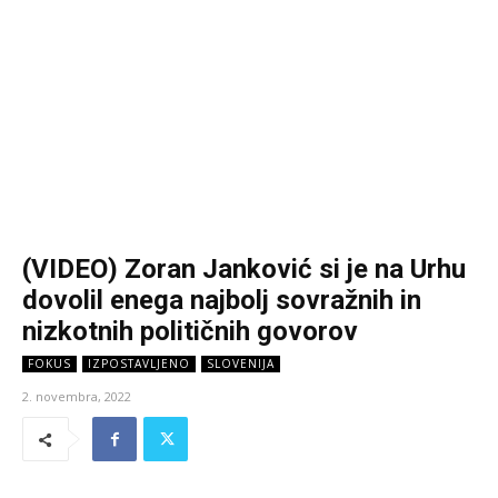
(VIDEO) Zoran Janković si je na Urhu
dovolil enega najbolj sovražnih in
nizkotnih političnih govorov
FOKUS
IZPOSTAVLJENO
SLOVENIJA
2. novembra, 2022