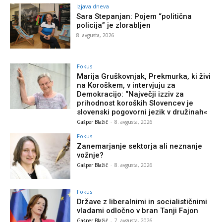
Izjava dneva
Sara Stepanjan: Pojem “politična
policija” je zlorabljen
8. avgusta, 2026
Fokus
Marija Gruškovnjak, Prekmurka, ki živi
na Koroškem, v intervjuju za
Demokracijo: “Največji izziv za
prihodnost koroških Slovencev je
slovenski pogovorni jezik v družinah«
Gašper Blažič
-
8. avgusta, 2026
Fokus
Zanemarjanje sektorja ali neznanje
vožnje?
Gašper Blažič
-
8. avgusta, 2026
Fokus
Države z liberalnimi in socialističnimi
vladami odločno v bran Tanji Fajon
Gašper Blažič
-
7. avgusta, 2026