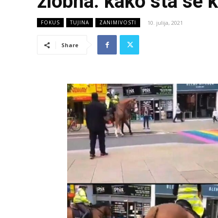
zlobna: kako sta se
10. julija, 2021
FOKUS
TUJINA
ZANIMIVOSTI
Share