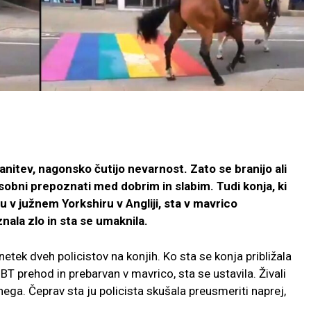
anitev, nagonsko čutijo nevarnost. Zato se branijo ali
sobni prepoznati med dobrim in slabim. Tudi konja, ki
tu v južnem Yorkshiru v Angliji, sta v mavrico
la zlo in sta se umaknila.
netek dveh policistov na konjih. Ko sta se konja približala
BT prehod in prebarvan v mavrico, sta se ustavila. Živali
ega. Čeprav sta ju policista skušala preusmeriti naprej,