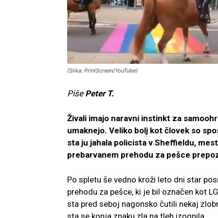
(Slika: PrintScreen/YouTube)
Piše
Peter T.
Živali imajo naravni instinkt za samoohr
umaknejo. Veliko bolj kot človek so spo
sta ju jahala policista v Sheffieldu, mes
prebarvanem prehodu za pešce prepozna
Po spletu še vedno kroži leto dni star pos
prehodu za pešce, ki je bil označen kot LG
sta pred seboj nagonsko čutili nekaj zlobn
sta se konja znaku zla na tleh izognila.