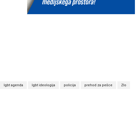
lgbt agenda
lgbt ideologija
policija
prehod za pešce
Zlo