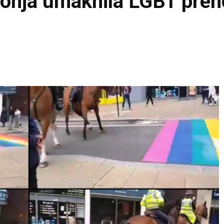
 konja umaknila LGBT pre