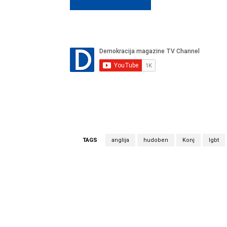
TAGS
anglija
hudoben
Konj
lgbt