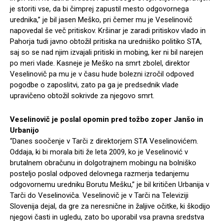
je storiti vse, da bi čimprej zapustil mesto odgovornega
urednika,” je bil jasen Meško, pri čemer mu je Veselinovič
napovedal še več pritiskov. Kršinar je zaradi pritiskov vlado in
Pahorja tudi javno obtožil pritiska na uredniško politiko STA,
saj so se nad njim izvajali pritiski in mobing, ker ni bil narejen
po meri vlade. Kasneje je Meško na smrt zbolel, direktor
Veselinovič pa mu je v času hude bolezni izročil odpoved
pogodbe o zaposlitvi, zato pa ga je predsednik vlade
upravičeno obtožil sokrivde za njegovo smrt.
Veselinovič je poslal opomin pred tožbo zoper Janšo in
Urbanijo
“Danes soočenje v Tarči z direktorjem STA Veselinovićem.
Oddaja, ki bi morala biti že leta 2009, ko je Veselinović v
brutalnem obračunu in dolgotrajnem mobingu na bolniško
posteljo poslal odpoved delovnega razmerja tedanjemu
odgovornemu uredniku Borutu Mešku,” je bil kritičen Urbanija v
Tarči do Veselinoviča. Veselinovič je v Tarči na Televiziji
Slovenija dejal, da gre za neresnične in žaljive očitke, ki škodijo
njegovi časti in ugledu, zato bo uporabil vsa pravna sredstva