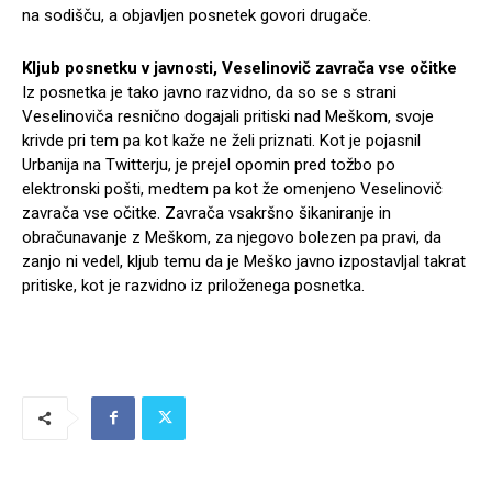
na sodišču, a objavljen posnetek govori drugače.
Kljub posnetku v javnosti, Veselinovič zavrača vse očitke
Iz posnetka je tako javno razvidno, da so se s strani
Veselinoviča resnično dogajali pritiski nad Meškom, svoje
krivde pri tem pa kot kaže ne želi priznati. Kot je pojasnil
Urbanija na Twitterju, je prejel opomin pred tožbo po
elektronski pošti, medtem pa kot že omenjeno Veselinovič
zavrača vse očitke. Zavrača vsakršno šikaniranje in
obračunavanje z Meškom, za njegovo bolezen pa pravi, da
zanjo ni vedel, kljub temu da je Meško javno izpostavljal takrat
pritiske, kot je razvidno iz priloženega posnetka.