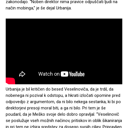
zakonodajo. “Noben direktor nima pravice odpuščati ljudi na
način mobinga,” je še dejal Urbanija.
Urbanija je bil kritičen do besed Veselinoviča, da je trdil, da
nobenega ni pozival k odstopu, a hkrati izločati opomine pred
odpovedjo z argumentom, da ni bilo nekega sestanka, ki bi po
direktorjevi presoji moral biti, a ga ni bilo. Pri tem je še
poudaril, da je Meško svoje delo dobro opravljal. “Veselinovič
se poslužuje vseh možnih načinov, pritiskov in oblik šikaniranja
in pri tem ne izbira sredstev za dosego svojih ciljev. Pripravljen