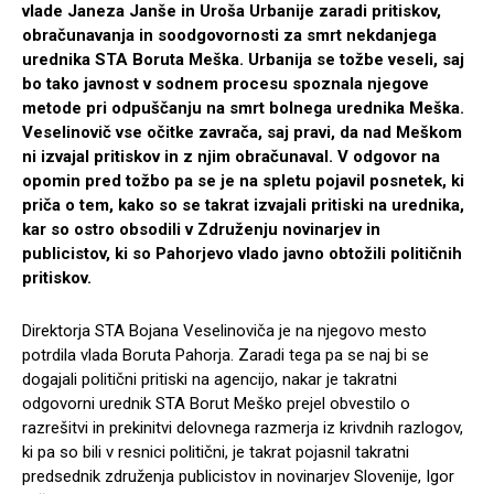
vlade Janeza Janše in Uroša Urbanije zaradi pritiskov,
obračunavanja in soodgovornosti za smrt nekdanjega
urednika STA Boruta Meška. Urbanija se tožbe veseli, saj
bo tako javnost v sodnem procesu spoznala njegove
metode pri odpuščanju na smrt bolnega urednika Meška.
Veselinovič vse očitke zavrača, saj pravi, da nad Meškom
ni izvajal pritiskov in z njim obračunaval. V odgovor na
opomin pred tožbo pa se je na spletu pojavil posnetek, ki
priča o tem, kako so se takrat izvajali pritiski na urednika,
kar so ostro obsodili v Združenju novinarjev in
publicistov, ki so Pahorjevo vlado javno obtožili političnih
pritiskov.
Direktorja STA Bojana Veselinoviča je na njegovo mesto
potrdila vlada Boruta Pahorja. Zaradi tega pa se naj bi se
dogajali politični pritiski na agencijo, nakar je takratni
odgovorni urednik STA Borut Meško prejel obvestilo o
razrešitvi in prekinitvi delovnega razmerja iz krivdnih razlogov,
ki pa so bili v resnici politični, je takrat pojasnil takratni
predsednik združenja publicistov in novinarjev Slovenije, Igor