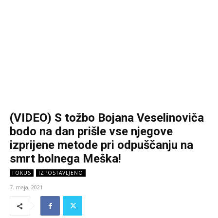
(VIDEO) S tožbo Bojana Veselinoviča
bodo na dan prišle vse njegove
izprijene metode pri odpuščanju na
smrt bolnega Meška!
FOKUS
IZPOSTAVLJENO
7. maja, 2021