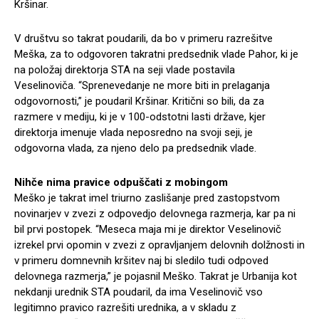
Kršinar.
V društvu so takrat poudarili, da bo v primeru razrešitve
Meška, za to odgovoren takratni predsednik vlade Pahor, ki je
na položaj direktorja STA na seji vlade postavila
Veselinoviča. “Sprenevedanje ne more biti in prelaganja
odgovornosti,” je poudaril Kršinar. Kritični so bili, da za
razmere v mediju, ki je v 100-odstotni lasti države, kjer
direktorja imenuje vlada neposredno na svoji seji, je
odgovorna vlada, za njeno delo pa predsednik vlade.
Nihče nima pravice odpuščati z mobingom
Meško je takrat imel triurno zaslišanje pred zastopstvom
novinarjev v zvezi z odpovedjo delovnega razmerja, kar pa ni
bil prvi postopek. “Meseca maja mi je direktor Veselinovič
izrekel prvi opomin v zvezi z opravljanjem delovnih dolžnosti in
v primeru domnevnih kršitev naj bi sledilo tudi odpoved
delovnega razmerja,” je pojasnil Meško. Takrat je Urbanija kot
nekdanji urednik STA poudaril, da ima Veselinovič vso
legitimno pravico razrešiti urednika, a v skladu z