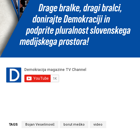
TAGS
Bojan Veselinovič
borut meško
video