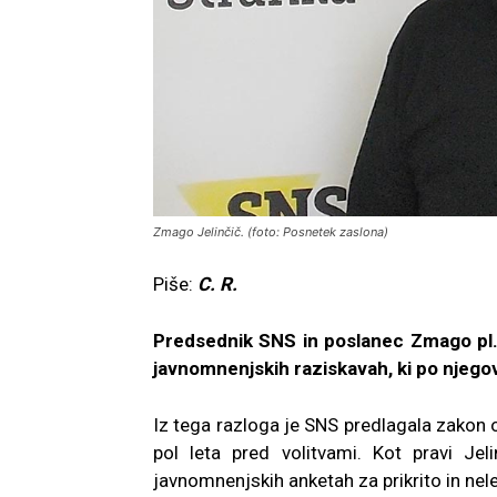
Zmago Jelinčič. (foto: Posnetek zaslona)
Piše:
C. R.
Predsednik SNS in poslanec Zmago pl. J
javnomnenjskih raziskavah, ki po njego
Iz tega razloga je SNS predlagala zakon 
pol leta pred volitvami. Kot pravi Jel
javnomnenjskih anketah za prikrito in ne