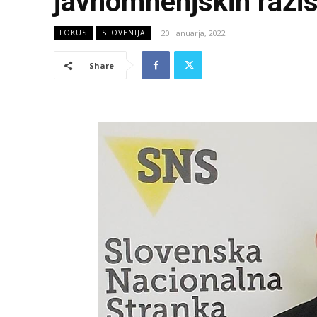
javnomnenjskih razis
20. januarja, 2022
FOKUS
SLOVENIJA
Share