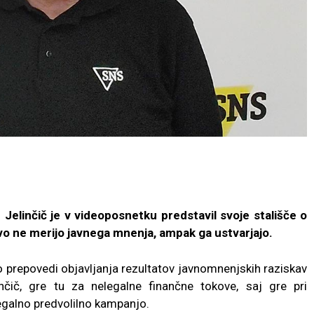
elinčič je v videoposnetku predstavil svoje stališče o
vo ne merijo javnega mnenja, ampak ga ustvarjajo.
o prepovedi objavljanja rezultatov javnomnenjskih raziskav
inčič, gre tu za nelegalne finančne tokove, saj gre pri
legalno predvolilno kampanjo.