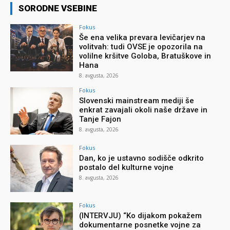
SORODNE VSEBINE
Fokus
Še ena velika prevara levičarjev na
volitvah: tudi OVSE je opozorila na
volilne kršitve Goloba, Bratuškove in
Hana
8. avgusta, 2026
Fokus
Slovenski mainstream mediji še
enkrat zavajali okoli naše države in
Tanje Fajon
8. avgusta, 2026
Fokus
Dan, ko je ustavno sodišče odkrito
postalo del kulturne vojne
8. avgusta, 2026
Fokus
(INTERVJU) “Ko dijakom pokažem
dokumentarne posnetke vojne za