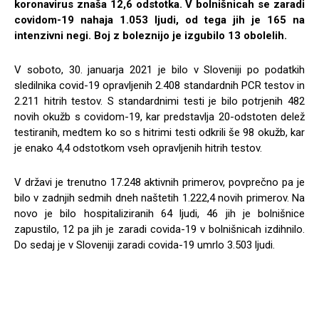
koronavirus znaša 12,6 odstotka. V bolnišnicah se zaradi
covidom-19 nahaja 1.053 ljudi, od tega jih je 165 na
intenzivni negi. Boj z boleznijo je izgubilo 13 obolelih.
V soboto, 30. januarja 2021 je bilo v Sloveniji po podatkih
sledilnika covid-19 opravljenih 2.408 standardnih PCR testov in
2.211 hitrih testov. S standardnimi testi je bilo potrjenih 482
novih okužb s covidom-19, kar predstavlja 20-odstoten delež
testiranih, medtem ko so s hitrimi testi odkrili še 98 okužb, kar
je enako 4,4 odstotkom vseh opravljenih hitrih testov.
V državi je trenutno 17.248 aktivnih primerov, povprečno pa je
bilo v zadnjih sedmih dneh naštetih 1.222,4 novih primerov. Na
novo je bilo hospitaliziranih 64 ljudi, 46 jih je bolnišnice
zapustilo, 12 pa jih je zaradi covida-19 v bolnišnicah izdihnilo.
Do sedaj je v Sloveniji zaradi covida-19 umrlo 3.503 ljudi.