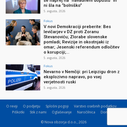
še naprej na “navadnem dopustu” in
ni šla na “bolniško”
5. avgusta, 2026
Fokus
V novi Demokraciji preberite: Bes
levičarjev v DZ proti Zoranu
Stevanoviću; Zlorabe slovenske
pomladi; Revizije in okostnjaki iz
omar; Jesenski referendum odločitev
o korupciji;...
5. avgusta, 2026
Fokus
Nevarno v Nemčiji: pri Leipzigu dron z
eksplozivno napravo, po vsej
verjetnosti ruski
5. avgusta, 2026
O reviji
O podjetju
Splošni pogoji
Varstvo osebnih podatkov
Piškotki
Stik z nami
Oglaševanje
Naročilnica
Donacije
© Nova obzorja d.o.o., 2026