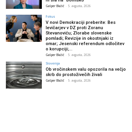
ni šla na “bolniško”
Gašper Blažič
-
5. avgusta, 2026
Fokus
V novi Demokraciji preberite: Bes
levičarjev v DZ proti Zoranu
Stevanoviću; Zlorabe slovenske
pomladi; Revizije in okostnjaki iz
omar; Jesenski referendum odločitev
o korupciji;...
Gašper Blažič
-
5. avgusta, 2026
Slovenija
Ob vročinskem valu opozorila na večjo
skrb do prostoživečih živali
Gašper Blažič
-
5. avgusta, 2026