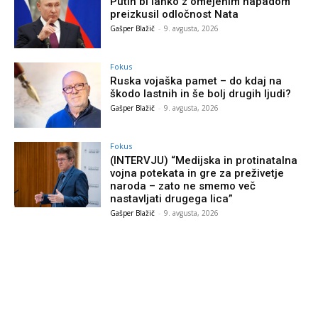
Putin bi lahko z omejenim napadom
preizkusil odločnost Nata
Gašper Blažič
-
9. avgusta, 2026
Fokus
Ruska vojaška pamet – do kdaj na
škodo lastnih in še bolj drugih ljudi?
Gašper Blažič
-
9. avgusta, 2026
Fokus
(INTERVJU) “Medijska in protinatalna
vojna potekata in gre za preživetje
naroda – zato ne smemo več
nastavljati drugega lica”
Gašper Blažič
-
9. avgusta, 2026