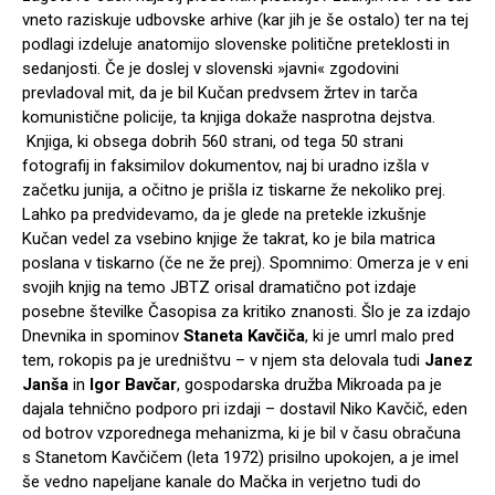
vneto raziskuje udbovske arhive (kar jih je še ostalo) ter na tej
podlagi izdeluje anatomijo slovenske politične preteklosti in
sedanjosti. Če je doslej v slovenski »javni« zgodovini
prevladoval mit, da je bil Kučan predvsem žrtev in tarča
komunistične policije, ta knjiga dokaže nasprotna dejstva.
Knjiga, ki obsega dobrih 560 strani, od tega 50 strani
fotografij in faksimilov dokumentov, naj bi uradno izšla v
začetku junija, a očitno je prišla iz tiskarne že nekoliko prej.
Lahko pa predvidevamo, da je glede na pretekle izkušnje
Kučan vedel za vsebino knjige že takrat, ko je bila matrica
poslana v tiskarno (če ne že prej). Spomnimo: Omerza je v eni
svojih knjig na temo JBTZ orisal dramatično pot izdaje
posebne številke Časopisa za kritiko znanosti. Šlo je za izdajo
Dnevnika in spominov
Staneta Kavčiča
, ki je umrl malo pred
tem, rokopis pa je uredništvu – v njem sta delovala tudi
Janez
Janša
in
Igor Bavčar
, gospodarska družba Mikroada pa je
dajala tehnično podporo pri izdaji – dostavil Niko Kavčič, eden
od botrov vzporednega mehanizma, ki je bil v času obračuna
s Stanetom Kavčičem (leta 1972) prisilno upokojen, a je imel
še vedno napeljane kanale do Mačka in verjetno tudi do