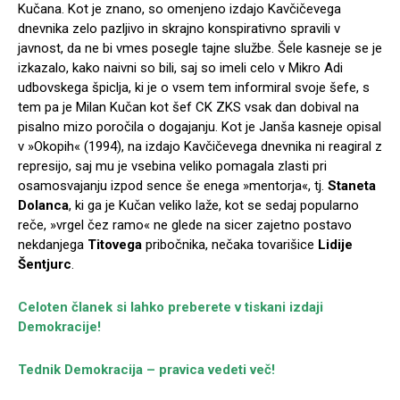
Kučana. Kot je znano, so omenjeno izdajo Kavčičevega
dnevnika zelo pazljivo in skrajno konspirativno spravili v
javnost, da ne bi vmes posegle tajne službe. Šele kasneje se je
izkazalo, kako naivni so bili, saj so imeli celo v Mikro Adi
udbovskega špiclja, ki je o vsem tem informiral svoje šefe, s
tem pa je Milan Kučan kot šef CK ZKS vsak dan dobival na
pisalno mizo poročila o dogajanju. Kot je Janša kasneje opisal
v »Okopih« (1994), na izdajo Kavčičevega dnevnika ni reagiral z
represijo, saj mu je vsebina veliko pomagala zlasti pri
osamosvajanju izpod sence še enega »mentorja«, tj.
Staneta
Dolanca
, ki ga je Kučan veliko laže, kot se sedaj popularno
reče, »vrgel čez ramo« ne glede na sicer zajetno postavo
nekdanjega
Titovega
pribočnika, nečaka tovarišice
Lidije
Šentjurc
.
Celoten članek si lahko preberete v tiskani izdaji
Demokracije!
Tednik Demokracija – pravica vedeti več!