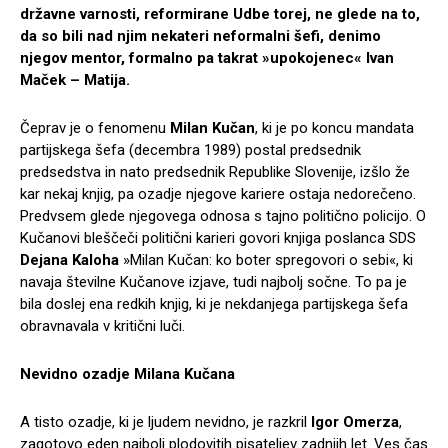
državne varnosti, reformirane Udbe torej, ne glede na to,
da so bili nad njim nekateri neformalni šefi, denimo
njegov mentor, formalno pa takrat »upokojenec« Ivan
Maček – Matija.
Čeprav je o fenomenu
Milan Kučan
, ki je po koncu mandata
partijskega šefa (decembra 1989) postal predsednik
predsedstva in nato predsednik Republike Slovenije, izšlo že
kar nekaj knjig, pa ozadje njegove kariere ostaja nedorečeno.
Predvsem glede njegovega odnosa s tajno politično policijo. O
Kučanovi bleščeči politični karieri govori knjiga poslanca SDS
Dejana Kaloha
»Milan Kučan: ko boter spregovori o sebi«, ki
navaja številne Kučanove izjave, tudi najbolj sočne. To pa je
bila doslej ena redkih knjig, ki je nekdanjega partijskega šefa
obravnavala v kritični luči.
Nevidno ozadje Milana Kučana
A tisto ozadje, ki je ljudem nevidno, je razkril
Igor Omerza
,
zagotovo eden najbolj plodovitih pisateljev zadnjih let. Ves čas