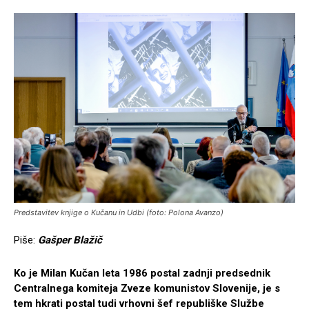
Predstavitev knjige o Kučanu in Udbi (foto: Polona Avanzo)
Piše:
Gašper Blažič
Ko je Milan Kučan leta 1986 postal zadnji predsednik
Centralnega komiteja Zveze komunistov Slovenije, je s
tem hkrati postal tudi vrhovni šef republiške Službe