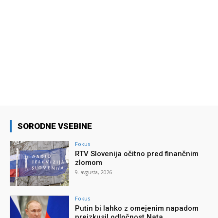
SORODNE VSEBINE
Fokus
RTV Slovenija očitno pred finančnim
zlomom
9. avgusta, 2026
Fokus
Putin bi lahko z omejenim napadom
preizkusil odločnost Nata