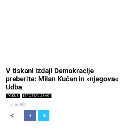
V tiskani izdaji Demokracije
preberite: Milan Kučan in »njegova«
Udba
FOKUS
IZPOSTAVLJENO
1. junija, 2024