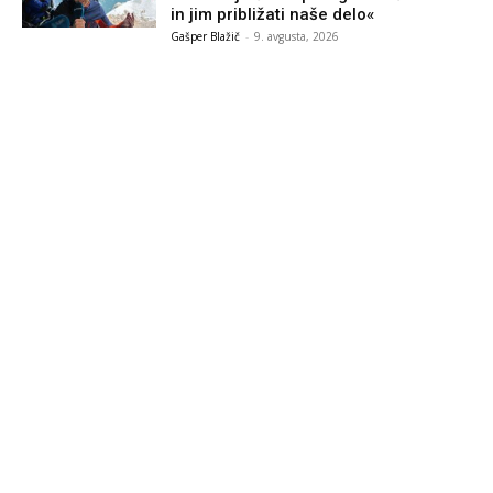
in jim približati naše delo«
Gašper Blažič
-
9. avgusta, 2026