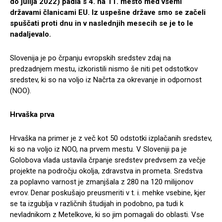
do julija 2022) padla s 4. na 11. mesto med vsemi
državami članicami EU. Iz uspešne države smo se začeli
spuščati proti dnu in v naslednjih mesecih se je to le
nadaljevalo.
Slovenija je po črpanju evropskih sredstev zdaj na
predzadnjem mestu, izkoristili nismo še niti pet odstotkov
sredstev, ki so na voljo iz Načrta za okrevanje in odpornost
(NOO).
Hrvaška prva
Hrvaška na primer je z več kot 50 odstotki izplačanih sredstev,
ki so na voljo iz NOO, na prvem mestu. V Sloveniji pa je
Golobova vlada ustavila črpanje sredstev predvsem za večje
projekte na področju okolja, zdravstva in prometa. Sredstva
za poplavno varnost je zmanjšala z 280 na 120 milijonov
evrov. Denar poskušajo preusmeriti v t. i. mehke vsebine, kjer
se ta izgublja v različnih študijah in podobno, pa tudi k
nevladnikom z Metelkove, ki so jim pomagali do oblasti. Vse