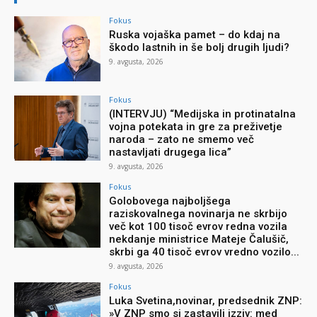
Fokus
Ruska vojaška pamet – do kdaj na
škodo lastnih in še bolj drugih ljudi?
9. avgusta, 2026
Fokus
(INTERVJU) “Medijska in protinatalna
vojna potekata in gre za preživetje
naroda – zato ne smemo več
nastavljati drugega lica”
9. avgusta, 2026
Fokus
Golobovega najboljšega
raziskovalnega novinarja ne skrbijo
več kot 100 tisoč evrov redna vozila
nekdanje ministrice Mateje Čalušič,
skrbi ga 40 tisoč evrov vredno vozilo...
9. avgusta, 2026
Fokus
Luka Svetina,novinar, predsednik ZNP:
»V ZNP smo si zastavili izziv: med