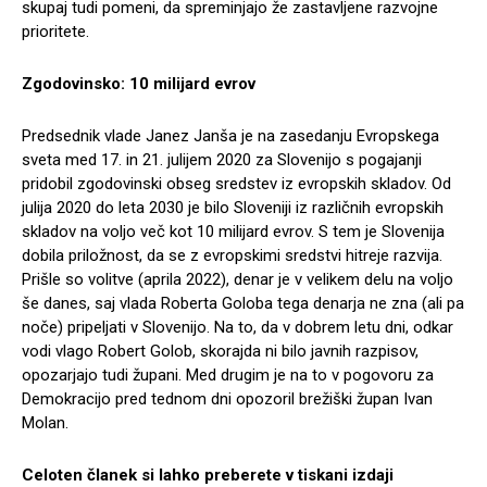
skupaj tudi pomeni, da spreminjajo že zastavljene razvojne
prioritete.
Zgodovinsko: 10 milijard evrov
Predsednik vlade Janez Janša je na zasedanju Evropskega
sveta med 17. in 21. julijem 2020 za Slovenijo s pogajanji
pridobil zgodovinski obseg sredstev iz evropskih skladov. Od
julija 2020 do leta 2030 je bilo Sloveniji iz različnih evropskih
skladov na voljo več kot 10 milijard evrov. S tem je Slovenija
dobila priložnost, da se z evropskimi sredstvi hitreje razvija.
Prišle so volitve (aprila 2022), denar je v velikem delu na voljo
še danes, saj vlada Roberta Goloba tega denarja ne zna (ali pa
noče) pripeljati v Slovenijo. Na to, da v dobrem letu dni, odkar
vodi vlago Robert Golob, skorajda ni bilo javnih razpisov,
opozarjajo tudi župani. Med drugim je na to v pogovoru za
Demokracijo pred tednom dni opozoril brežiški župan Ivan
Molan.
Celoten članek si lahko preberete v tiskani izdaji