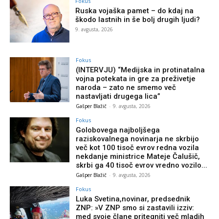
Fokus
Ruska vojaška pamet – do kdaj na
škodo lastnih in še bolj drugih ljudi?
9. avgusta, 2026
Fokus
(INTERVJU) “Medijska in protinatalna
vojna potekata in gre za preživetje
naroda – zato ne smemo več
nastavljati drugega lica”
Gašper Blažič
-
9. avgusta, 2026
Fokus
Golobovega najboljšega
raziskovalnega novinarja ne skrbijo
več kot 100 tisoč evrov redna vozila
nekdanje ministrice Mateje Čalušič,
skrbi ga 40 tisoč evrov vredno vozilo...
Gašper Blažič
-
9. avgusta, 2026
Fokus
Luka Svetina,novinar, predsednik
ZNP: »V ZNP smo si zastavili izziv:
med svoje člane pritegniti več mladih