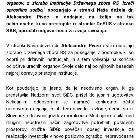
organov, z zlorabo institucije Državnega zbora RS, izreči
oprostilno sodbo,”
opozarjajo v stranki Naša dežela
dr.
Aleksandre Pivec in dodajajo, da želijo na tak
način
osebe, ki so prestopile iz stranke DeSUS v stranko
SAB, oprostiti odgovornosti za svoja ravnanja.
V stranki Naša dežela dr.
Aleksandre Pivec
ostro obsojajo
zlorabo Državnega zbora RS za poseganje v postopke, ki so
odprti pri državnih institucijah, in s tem vplivanja na končne
odločitve uradnih organov. Svoje delo naj po njihovih besedah
najprej opravijo pristojne institucije.
Kot poudarjajo, je jasno, da je neodvisno organ, ki ga
predstavlja Nadzorni svet SiDG, prišel do jasnih ugotovitev.
Nekdanjim odgovornim je namreč konkretno očital
raznovrstna dejanja in ob tem navedel razloge, čemu so iz
Slovenskih državnih gozdov morali oditi. Med njimi so bila med
drugim: neustrezni način zagotovitve potrebnih poslovnih
prostorov družbe SiDG; povečan obseg investicije za
realizacijo investicije v novo poslovno zgradbo; nepravočasne