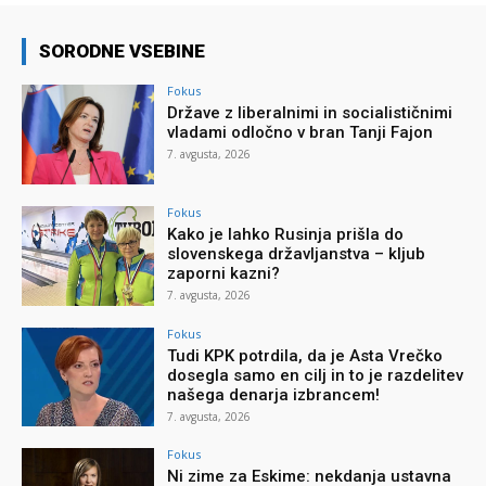
SORODNE VSEBINE
Fokus
Države z liberalnimi in socialističnimi
vladami odločno v bran Tanji Fajon
7. avgusta, 2026
Fokus
Kako je lahko Rusinja prišla do
slovenskega državljanstva – kljub
zaporni kazni?
7. avgusta, 2026
Fokus
Tudi KPK potrdila, da je Asta Vrečko
dosegla samo en cilj in to je razdelitev
našega denarja izbrancem!
7. avgusta, 2026
Fokus
Ni zime za Eskime: nekdanja ustavna