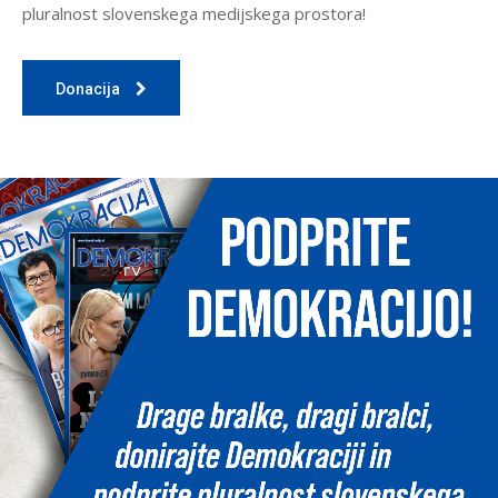
pluralnost slovenskega medijskega prostora!
Donacija