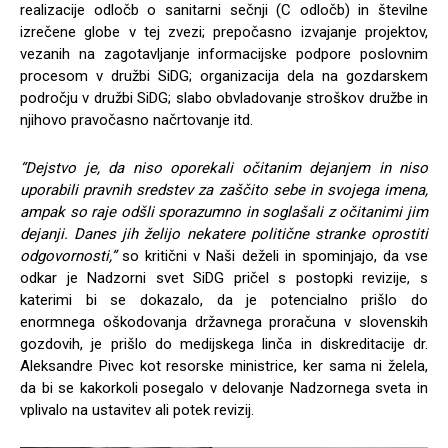
realizacije odločb o sanitarni sečnji (C odločb) in številne
izrečene globe v tej zvezi; prepočasno izvajanje projektov,
vezanih na zagotavljanje informacijske podpore poslovnim
procesom v družbi SiDG; organizacija dela na gozdarskem
področju v družbi SiDG; slabo obvladovanje stroškov družbe in
njihovo pravočasno načrtovanje itd.
“Dejstvo je, da niso oporekali očitanim dejanjem in niso
uporabili pravnih sredstev za zaščito sebe in svojega imena,
ampak so raje odšli sporazumno in soglašali z očitanimi jim
dejanji. Danes jih želijo nekatere politične stranke oprostiti
odgovornosti,”
so kritični v Naši deželi in spominjajo, da vse
odkar je Nadzorni svet SiDG pričel s postopki revizije, s
katerimi bi se dokazalo, da je potencialno prišlo do
enormnega oškodovanja državnega proračuna v slovenskih
gozdovih, je prišlo do medijskega linča in diskreditacije dr.
Aleksandre Pivec kot resorske ministrice, ker sama ni želela,
da bi se kakorkoli posegalo v delovanje Nadzornega sveta in
vplivalo na ustavitev ali potek revizij.