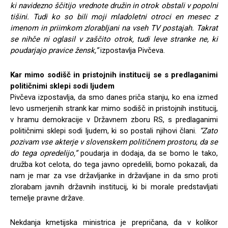
ki navidezno ščitijo vrednote družin in otrok obstali v popolni
tišini. Tudi ko so bili moji mladoletni otroci en mesec z
imenom in priimkom zlorabljani na vseh TV postajah. Takrat
se nihče ni oglasil v zaščito otrok, tudi leve stranke ne, ki
poudarjajo pravice žensk,”
izpostavlja Pivčeva.
Kar mimo sodišč in pristojnih institucij se s predlaganimi
političnimi sklepi sodi ljudem
Pivčeva izpostavlja, da smo danes priča stanju, ko ena izmed
levo usmerjenih strank kar mimo sodišč in pristojnih institucij,
v hramu demokracije v Državnem zboru RS, s predlaganimi
političnimi sklepi sodi ljudem, ki so postali njihovi člani.
“Zato
pozivam vse akterje v slovenskem političnem prostoru, da se
do tega opredelijo,”
poudarja in dodaja, da se bomo le tako,
družba kot celota, do tega javno opredelili, bomo pokazali, da
nam je mar za vse državljanke in državljane in da smo proti
zlorabam javnih državnih institucij, ki bi morale predstavljati
temelje pravne države.
Nekdanja kmetijska ministrica je prepričana, da v kolikor