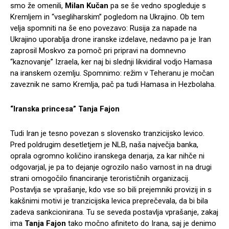
smo že omenili,
Milan Kučan
pa se še vedno spogleduje s
Kremljem in “vsegliharskim” pogledom na Ukrajino. Ob tem
velja spomniti na še eno povezavo: Rusija za napade na
Ukrajino uporablja drone iranske izdelave, nedavno pa je Iran
zaprosil Moskvo za pomoč pri pripravi na domnevno
“kaznovanje” Izraela, ker naj bi slednji likvidiral vodjo Hamasa
na iranskem ozemlju. Spomnimo: režim v Teheranu je močan
zaveznik ne samo Kremlja, pač pa tudi Hamasa in Hezbolaha.
“Iranska princesa” Tanja Fajon
Tudi Iran je tesno povezan s slovensko tranzicijsko levico.
Pred poldrugim desetletjem je NLB, naša največja banka,
oprala ogromno količino iranskega denarja, za kar nihče ni
odgovarjal, je pa to dejanje ogrozilo našo varnost in na drugi
strani omogočilo financiranje terorističnih organizacij.
Postavlja se vprašanje, kdo vse so bili prejemniki provizij in s
kakšnimi motivi je tranzicijska levica preprečevala, da bi bila
zadeva sankcionirana. Tu se seveda postavlja vprašanje, zakaj
ima
Tanja Fajon
tako močno afiniteto do Irana, saj je denimo