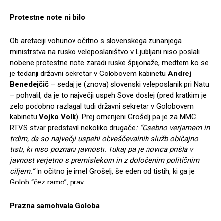
Protestne note ni bilo
Ob aretaciji vohunov očitno s slovenskega zunanjega
ministrstva na rusko veleposlaništvo v Ljubljani niso poslali
nobene protestne note zaradi ruske špijonaže, medtem ko se
je tedanji državni sekretar v Golobovem kabinetu
Andrej
Benedejčič
– sedaj je (znova) slovenski veleposlanik pri Natu
– pohvalil, da je to največji uspeh Sove doslej (pred kratkim je
zelo podobno razlagal tudi državni sekretar v Golobovem
kabinetu
Vojko Volk
). Prej omenjeni Grošelj pa je za MMC
RTVS stvar predstavil nekoliko drugače
: “Osebno verjamem in
trdim, da so največji uspehi obveščevalnih služb običajno
tisti, ki niso poznani javnosti. Tukaj pa je novica prišla v
javnost verjetno s premislekom in z določenim političnim
ciljem.”
In očitno je imel Grošelj, še eden od tistih, ki ga je
Golob “čez ramo”, prav.
Prazna samohvala Goloba