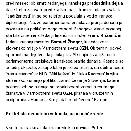
pred meseci ob smrti tedanjega iranskega predsednika dejala,
da je treba žalovati, pred kratkim pa je Iran menda pozvala k
“zadržanosti” in se po telefonu pogajala z vodjo iranske
diplomacije. No, že parlamentarna preiskava pranja denarja je
pokazala na politično odgovornost Pahorjeve vlade, posebej
sta bila omenjena tedanji finančni minister
Franc Križanič
in
tedanji zunanji minister
Samuel Žbogar
, ki sedaj vodi
slovensko misijo v Varnostnem svetu OZN. Ob tem ni odveč
spomniti na dejstvo, da je bila prav SD najbolj zadržana do
parlamentarne preiskave iranskega pranja denarja. Kasneje se
je tudi pokazalo, zakaj. Zlobni jeziki pa pravijo, da očitno sedaj
“stara znanca” iz NLB “Miki Miška” in “Jaka Racman” krojita
slovensko zunanjo politiko, zaradi česar je Slovenija, katere
politični vrh se sklicuje na proaktivnost zaradi trenutnega
članstva v Varnostnem svetu OZN, pristala v družbi tihih
podpornikov Hamasa. Kar je daleč od “jedrne” Evrope.
Pet let sta nemoteno vohunila, pa ni nihče vedel
Vse to pa razkriva, da ima urednik in novinar
Peter