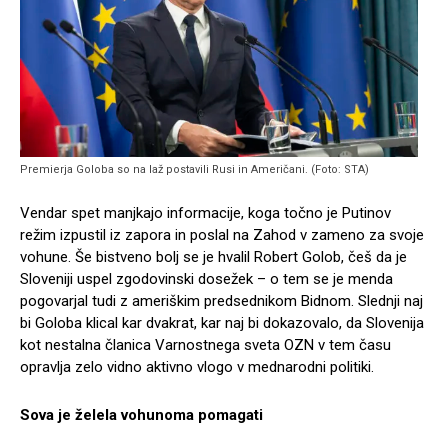
Premierja Goloba so na laž postavili Rusi in Američani. (Foto: STA)
Vendar spet manjkajo informacije, koga točno je Putinov
režim izpustil iz zapora in poslal na Zahod v zameno za svoje
vohune. Še bistveno bolj se je hvalil Robert Golob, češ da je
Sloveniji uspel zgodovinski dosežek – o tem se je menda
pogovarjal tudi z ameriškim predsednikom Bidnom. Slednji naj
bi Goloba klical kar dvakrat, kar naj bi dokazovalo, da Slovenija
kot nestalna članica Varnostnega sveta OZN v tem času
opravlja zelo vidno aktivno vlogo v mednarodni politiki.
Sova je želela vohunoma pomagati