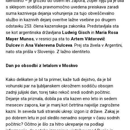
identiteto – je grozilo do osem let zapora, zoper njiju pa je bila
s sklepom sodišča pravnomočno uvedena preiskava zaradi
suma kaznivega dejanja vohunjenja za tujo obveščevalno
službo in kaznivih dejanj overitve lažne vsebine po drugem
odstavku 253. člena kazenskega zakonika. Predstavljala sta
se kot argentinska državljana
Ludwig Gisch
in
Maria Rosa
Mayer Munos
, v resnici pa sta to
Artem Viktorovič
Dulcev
in
Ana Valerevna Dulceva
. Prej sta živela v Argentini,
nato sta prišla v Slovenijo. Z lažno identiteto.
Dan po obsodbi z letalom v Moskvo
Kako delikaten je bil ta primer, kaže tudi dejstvo, da je bil
vohunski par na ljubljanskem okrožnem sodišču obsojen
zadnji julijski dan, torej tako rekoč sredi sodnih počitnic.
Dejanje sta priznala, dobila pa sta kazen eno leto in sedem
mesecev zapora, kar je manj kot četrtina najvišje zagrožene
kazni. In seveda tudi stranski ukrep: izgon iz države. Zakaj je
po dobrem letu in pol sledilo nenadno sojenje v času sodnih
počitnic? Očitno je šlo za hitro ukrepanje na podlagi