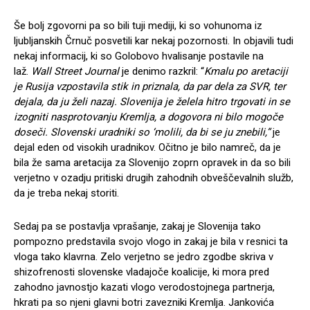
Še bolj zgovorni pa so bili tuji mediji, ki so vohunoma iz
ljubljanskih Črnuč posvetili kar nekaj pozornosti. In objavili tudi
nekaj informacij, ki so Golobovo hvalisanje postavile na
laž.
Wall Street Journal
je denimo razkril: “
Kmalu po aretaciji
je Rusija vzpostavila stik in priznala, da par dela za SVR, ter
dejala, da ju želi nazaj. Slovenija je želela hitro trgovati in se
izogniti nasprotovanju Kremlja, a dogovora ni bilo mogoče
doseči. Slovenski uradniki so ‘molili, da bi se ju znebili,”
je
dejal eden od visokih uradnikov. Očitno je bilo namreč, da je
bila že sama aretacija za Slovenijo zoprn opravek in da so bili
verjetno v ozadju pritiski drugih zahodnih obveščevalnih služb,
da je treba nekaj storiti.
Sedaj pa se postavlja vprašanje, zakaj je Slovenija tako
pompozno predstavila svojo vlogo in zakaj je bila v resnici ta
vloga tako klavrna. Zelo verjetno se jedro zgodbe skriva v
shizofrenosti slovenske vladajoče koalicije, ki mora pred
zahodno javnostjo kazati vlogo verodostojnega partnerja,
hkrati pa so njeni glavni botri zavezniki Kremlja. Jankovića