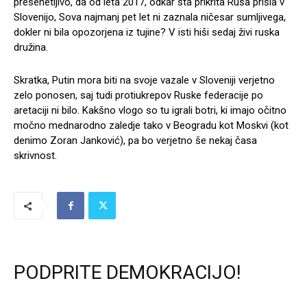
presenetljivo, da od leta 2017, odkar sta prikrita Rusa prišla v
Slovenijo, Sova najmanj pet let ni zaznala ničesar sumljivega,
dokler ni bila opozorjena iz tujine? V isti hiši sedaj živi ruska
družina.
Skratka, Putin mora biti na svoje vazale v Sloveniji verjetno
zelo ponosen, saj tudi protiukrepov Ruske federacije po
aretaciji ni bilo. Kakšno vlogo so tu igrali botri, ki imajo očitno
močno mednarodno zaledje tako v Beogradu kot Moskvi (kot
denimo Zoran Janković), pa bo verjetno še nekaj časa
skrivnost.
PODPRITE DEMOKRACIJO!