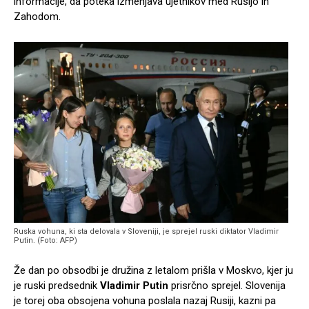
informacije, da poteka izmenjava ujetnikov med Rusijo in
Zahodom.
Ruska vohuna, ki sta delovala v Sloveniji, je sprejel ruski diktator Vladimir
Putin. (Foto: AFP)
Že dan po obsodbi je družina z letalom prišla v Moskvo, kjer ju
je ruski predsednik
Vladimir Putin
prisrčno sprejel. Slovenija
je torej oba obsojena vohuna poslala nazaj Rusiji, kazni pa