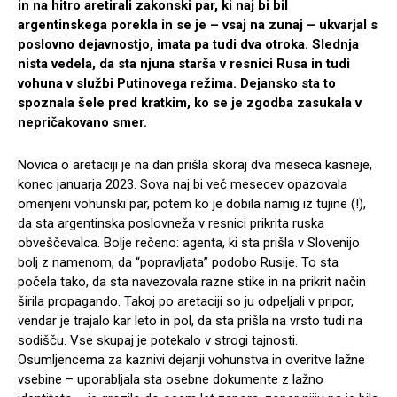
in na hitro aretirali zakonski par, ki naj bi bil
argentinskega porekla in se je – vsaj na zunaj – ukvarjal s
poslovno dejavnostjo, imata pa tudi dva otroka. Slednja
nista vedela, da sta njuna starša v resnici Rusa in tudi
vohuna v službi Putinovega režima. Dejansko sta to
spoznala šele pred kratkim, ko se je zgodba zasukala v
nepričakovano smer.
Novica o aretaciji je na dan prišla skoraj dva meseca kasneje,
konec januarja 2023. Sova naj bi več mesecev opazovala
omenjeni vohunski par, potem ko je dobila namig iz tujine (!),
da sta argentinska poslovneža v resnici prikrita ruska
obveščevalca. Bolje rečeno: agenta, ki sta prišla v Slovenijo
bolj z namenom, da “popravljata” podobo Rusije. To sta
počela tako, da sta navezovala razne stike in na prikrit način
širila propagando. Takoj po aretaciji so ju odpeljali v pripor,
vendar je trajalo kar leto in pol, da sta prišla na vrsto tudi na
sodišču. Vse skupaj je potekalo v strogi tajnosti.
Osumljencema za kaznivi dejanji vohunstva in overitve lažne
vsebine – uporabljala sta osebne dokumente z lažno