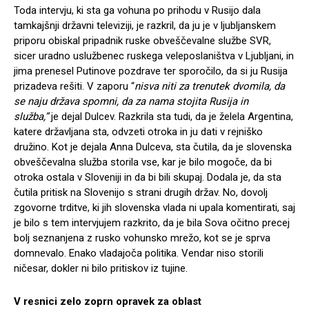
Toda intervju, ki sta ga vohuna po prihodu v Rusijo dala
tamkajšnji državni televiziji, je razkril, da ju je v ljubljanskem
priporu obiskal pripadnik ruske obveščevalne službe SVR,
sicer uradno uslužbenec ruskega veleposlaništva v Ljubljani, in
jima prenesel Putinove pozdrave ter sporočilo, da si ju Rusija
prizadeva rešiti. V zaporu “
nisva niti za trenutek dvomila, da
se naju država spomni, da za nama stojita Rusija in
služba,”
je dejal Dulcev. Razkrila sta tudi, da je želela Argentina,
katere državljana sta, odvzeti otroka in ju dati v rejniško
družino. Kot je dejala Anna Dulceva, sta čutila, da je slovenska
obveščevalna služba storila vse, kar je bilo mogoče, da bi
otroka ostala v Sloveniji in da bi bili skupaj. Dodala je, da sta
čutila pritisk na Slovenijo s strani drugih držav. No, dovolj
zgovorne trditve, ki jih slovenska vlada ni upala komentirati, saj
je bilo s tem intervjujem razkrito, da je bila Sova očitno precej
bolj seznanjena z rusko vohunsko mrežo, kot se je sprva
domnevalo. Enako vladajoča politika. Vendar niso storili
ničesar, dokler ni bilo pritiskov iz tujine.
V resnici zelo zoprn opravek za oblast