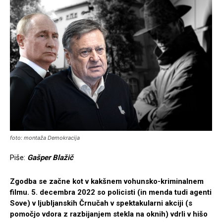
foto: montaža Demokracija
Piše:
Gašper Blažič
Zgodba se začne kot v kakšnem vohunsko-kriminalnem
filmu. 5. decembra 2022 so policisti (in menda tudi agenti
Sove) v ljubljanskih Črnučah v spektakularni akciji (s
pomočjo vdora z razbijanjem stekla na oknih) vdrli v hišo