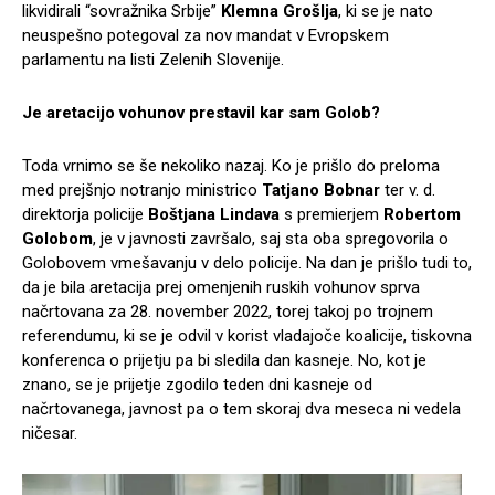
likvidirali “sovražnika Srbije”
Klemna Grošlja
, ki se je nato
neuspešno potegoval za nov mandat v Evropskem
parlamentu na listi Zelenih Slovenije.
Je aretacijo vohunov prestavil kar sam Golob?
Toda vrnimo se še nekoliko nazaj. Ko je prišlo do preloma
med prejšnjo notranjo ministrico
Tatjano Bobnar
ter v. d.
direktorja policije
Boštjana Lindava
s premierjem
Robertom
Golobom
, je v javnosti završalo, saj sta oba spregovorila o
Golobovem vmešavanju v delo policije. Na dan je prišlo tudi to,
da je bila aretacija prej omenjenih ruskih vohunov sprva
načrtovana za 28. november 2022, torej takoj po trojnem
referendumu, ki se je odvil v korist vladajoče koalicije, tiskovna
konferenca o prijetju pa bi sledila dan kasneje. No, kot je
znano, se je prijetje zgodilo teden dni kasneje od
načrtovanega, javnost pa o tem skoraj dva meseca ni vedela
ničesar.