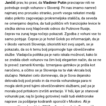
Jančič
prav, ko pravi, da
Vladimir Putin
pravzaprav niti ne
potrebuje svojih vohunov v Sloveniji. Pri nas imamo namreč
najmanj eno prorusko stranko, povrh vsega nekateri mediji
slabo prikrito zagovarjajo prokremeljska stališča, da seveda
ne omenjamo dejstva, da tudi politični vrh tranzicijske levice le
stežka skriva svoj hlapčevski odnos do Putinove Rusije,
čeprav na zunaj tega nočejo pokazati. Zgodba z vohuni vse to
samo potrjuje. Čeprav jo je hotel Golob po informacijah, da je
v škodo varnosti Slovenije, izkoristiti kot svoj uspeh, se je
pokazalo, da so k temu bolj pripomogle tuje obveščevalne
službe. Vladajoča politika pa je nato iskala možnost, kako bi
se znebila obeh vohunov na čim bolj eleganten način, da se ne
bi preveč zamerili Kremlju. Izmenjava ujetnikov je prišla kot
naročeno, a očitno se je Slovenija na ta vlak vkrcala bolj
slučajno. Nekateri celo domnevajo, da je Sova dejansko
delovala bolj pod prisilo in da morda vohunskega para ni
mogla skriti pred tujimi obveščevalnimi službami, pač pa je
morala pod pritiskom izvršiti aretacijo. V hiši, kjer je stanoval
vohunski par, naj bi (poleg gotovine) našli tudi elektronske
naprave za pošiljanje kodiranih sporočil v Moskvo. Ali je