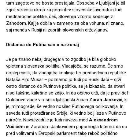
tam zagotovo ne bosta prestajala. Obsodba v Ljubljani je bil
zgolj stranski ukrep za pomiritev slovenske javnosti in tudi
mednarodne politike, češ, Slovenija vzorno sodeluje z
Zahodom. Kaj je dobila v zameno za oba vohuna, ni znano,
saj menda v Rusiji ni zaprtih slovenskih državljanov.
Distanca do Putina samo na zunaj
Je pa znano nekaj drugega: v to zgodbo je bila globoko
vpletena slovenska politika. Vladajoča, se razume. Če smo
doslej mislili, da vladajoča koalicija ter predsednica republike
Nataša Pirc Musar – poznamo jo tudi po Ruski dači – drži
ostro distanco do Putinove politike, se je izkazalo, da stvari
niso takšne, kakršne se zdijo. In da očitno drži, da je pravi šef
Golobove vlade v resnici ljubljanski župan
Zoran Janković
, ki
je, mimogrede, še vedno nosilec Putinovega odlikovanja. In
seveda tudi protežiranec Srbije, ki vedno bolj leze v Putinovo
naročje. Navsezadnje je tudi naveza med
Aleksandrom
Vučićem
in Zoranom Jankovićem pripomogla k temu, da so
pred volitvami v Evropski parlament tako rekoč politično