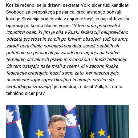
Kot že rečeno, se je državni sekretar Volk, sicer tudi kandidat
Svobode za evropskega poslanca, pred javnostjo pohvalil,
kako je Slovenija sodelovala v najobsežnejši in najzahtevnejši
operaciji po koncu hladne vojne. “
S tem smo prispevali k
izpustitvi oseb, ki jim je bila v Ruski federaciji neupravičeno
odvzeta prostost in so bili po krivem obsojeni, tudi na smrt,
zaradi opravljanja novinarskega dela, zaradi osebnih ali
političnih prepričanj ali pa zaradi opozarjanja na kršitve
temeljnih človekovih pravic in svoboščin v Ruski federaciji.
Ob tem ostajajo naše misli z vsemi, ki v zaporih Ruske
federacije prestajajo kazni samo zato, ker nasprotujejo
nesmiselni vojni zoper Ukrajino in nimajo pravice do
svobodnega izražanja,”
je med drugim dejal Volk, ki ima tu
tehnično sicer prav.