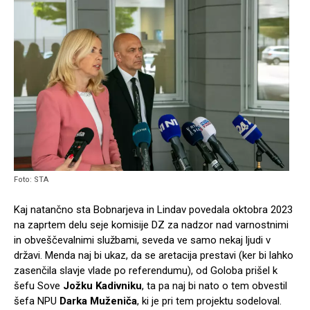
Foto: STA
Kaj natančno sta Bobnarjeva in Lindav povedala oktobra 2023
na zaprtem delu seje komisije DZ za nadzor nad varnostnimi
in obveščevalnimi službami, seveda ve samo nekaj ljudi v
državi. Menda naj bi ukaz, da se aretacija prestavi (ker bi lahko
zasenčila slavje vlade po referendumu), od Goloba prišel k
šefu Sove
Jožku Kadivniku
, ta pa naj bi nato o tem obvestil
šefa NPU
Darka Muženiča
, ki je pri tem projektu sodeloval.