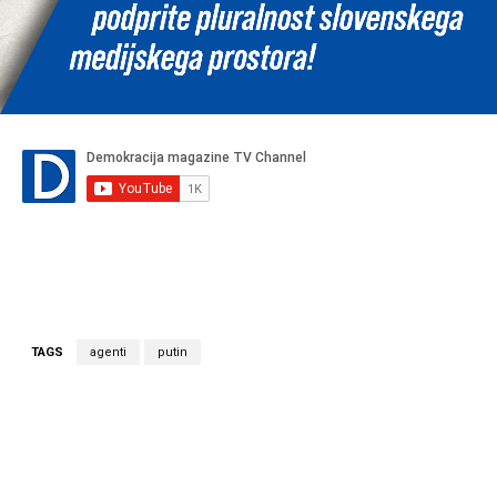
TAGS
agenti
putin