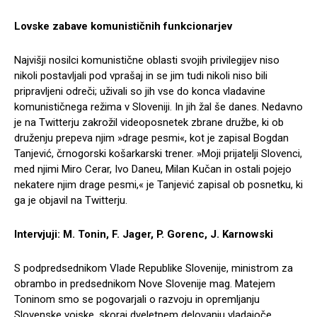
Lovske zabave komunističnih funkcionarjev
Najvišji nosilci komunistične oblasti svojih privilegijev niso
nikoli postavljali pod vprašaj in se jim tudi nikoli niso bili
pripravljeni odreči; uživali so jih vse do konca vladavine
komunističnega režima v Sloveniji. In jih žal še danes. Nedavno
je na Twitterju zakrožil videoposnetek zbrane družbe, ki ob
druženju prepeva njim »drage pesmi«, kot je zapisal Bogdan
Tanjević, črnogorski košarkarski trener. »Moji prijatelji Slovenci,
med njimi Miro Cerar, Ivo Daneu, Milan Kučan in ostali pojejo
nekatere njim drage pesmi,« je Tanjević zapisal ob posnetku, ki
ga je objavil na Twitterju.
Intervjuji: M. Tonin, F. Jager, P. Gorenc, J. Karnowski
S podpredsednikom Vlade Republike Slovenije, ministrom za
obrambo in predsednikom Nove Slovenije mag. Matejem
Toninom smo se pogovarjali o razvoju in opremljanju
Slovenske vojske, skoraj dveletnem delovanju vladajoče