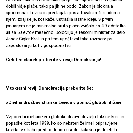
dobili višje plače, tako pa jih ne bodo. Zakon je blokirala
»pogumna« Levica in predlagala posvetovalni referendum o
njem, zdaj se je, kot kaže, ustrašila lastne ideje. S prvim
januarjem se je minimalna bruto plača zvišala za 4,9 odstotka
ali za 50 evrov mesečno. Določil jo je resorni minister za delo
Janez Cigler Kralj in pri tem upošteval tako razmere pri
zaposlovanju kot v gospodarstvu.
Celoten članek preberite v reviji Demokracija!
V tokratni reviji Demokracija preberite še:
»Civilna družba« stranke Levica v pomoč globoki državi
Vzporedni mehanizem globoke države doživlja takšne krče in
popadke kot leta 1988, ko so nekateri že imeli pripravljene
kovčke v strahu pred podobno usodo, kakršna je doletela