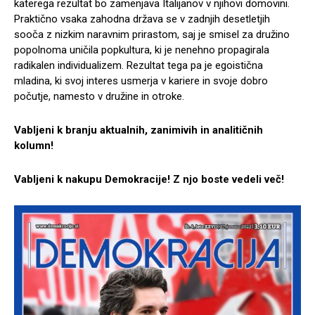
katerega rezultat bo zamenjava Italijanov v njihovi domovini.
Praktično vsaka zahodna država se v zadnjih desetletjih
sooča z nizkim naravnim prirastom, saj je smisel za družino
popolnoma uničila popkultura, ki je nenehno propagirala
radikalen individualizem. Rezultat tega pa je egoistična
mladina, ki svoj interes usmerja v kariere in svoje dobro
počutje, namesto v družine in otroke.
Vabljeni k branju aktualnih, zanimivih in analitičnih
kolumn!
Vabljeni k nakupu Demokracije! Z njo boste vedeli več!