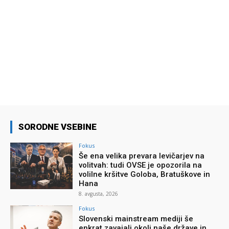
SORODNE VSEBINE
Fokus
Še ena velika prevara levičarjev na
volitvah: tudi OVSE je opozorila na
volilne kršitve Goloba, Bratuškove in
Hana
8. avgusta, 2026
Fokus
Slovenski mainstream mediji še
enkrat zavajali okoli naše države in