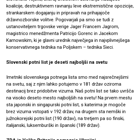
koalicije, destruktivnem ravnanju leve ekstremistične opozicije,
strankarskem dogajanju in pripravah na prihajajoče
državnozborske volitve. Pogovarjali pa smo se tudi z
ustanoviteljem trgovske verige Jager Francem Jagrom,
magistrico menedžmenta Patricijo Gorenc in Jacekom
Karnowskim, ki je glavni urednik največjega in najvplivnejšega
konservativnega tednika na Poljskem – tednika Sieci.
Slovenski potni list je deseti najboljši na svetu
Imetniki slovenskega potnega lista smo med najsrečnejšimi
na svetu, saj z njim lahko potujemo v 181 držav oziroma
destinacij brez pridobitve vizuma. Naš potni list se tako uvršča
na visoko deseto mesto najboljših na svetu! Na prvem mestu
sta japonski in singapurski potni list, s katerima je mogoče
brez vizuma vstopati v 192 držav, na drugem sta nemški in
južnokorejski potni list (190 držav), na tretjem pa so finski,
italijanski, luksemburški in španski (189 držav).