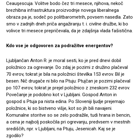
Ceauşescuja. Volitve bodo čez tri mesece, njihova, nekoč
brezhibna infrastruktura proizvodnje novega liberalnega
obraza pa je, sodeč po politbarometrih, povsem nasedla. Zato
smo v zadnjih dneh priča angažiranju t. i. civilne družbe, ki bo
volivce tri mesece prepričevala, da je zdajšnja vlada fašistična.
Kdo vse je odgovoren za podražitve energentov?
Ljubljančan Anton R. je moral sesti, ko je pred dnevi dobil
položnico za ogrevanje. Do zdaj je pozimi z družino plačeval
70 evrov, tokrat je bila na položnici številka 153 evrov. Bil je
besen. Nič drugače ni bilo na Ptuju: Ptujčan je pozimi plačeval
po 107 evrov, tokrat je prejel položnico z zneskom 232 evrov.
Povečanje je podobno kot v Ljubljani. Gospod Anton in
gospod s Ptuja pa nista edina. Po Sloveniji ljudje prejemajo
položnice, ki so bistveno višje, kot so jih bili navajeni.
Komunalne storitve so se zelo podražile, tudi hrana in bencin,
a cena je najbolj poskočila pri ogrevanju, predvsem v mestnih
središčih, npr. v Ljubljani, na Ptuju, Jesenicah. Kaj se je
zgodilo?