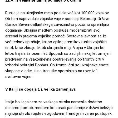
ZDA in Velika Britanija pomagajo Ukrajini
Rusija je na ukrajinsko mejo poslala več kot 100.000 vojakov.
Ob tem napoveduje vojaške vaje v sosednji Belorusiji. Države
članice Severnoatlantskega zavezništva pozorno spremljajo
dogajanje. Ukrajina medtem poskuša modernizirati svoj
arzenal in prejema vojaško pomoč. Svetovna javnost se že
več tednov sprašuje, kaj bo epilog premikov ruskih vojaških
enot, ki se zbirajo tik ob ukrajinski meji. Vojna v Ukrajini bo
letos trajala že osem let. Spopadi so zadnjih nekaj let omejeni
predvsem na vsakodnevna obstreljevanja ob frontni črti v
vzhodni pokrajini Donbas. Ob frontni črti so ukrajinske enote
vkopane v jarke, ki na trenutke spominjajo na rove iz 1.
svetovne vojne.
V Italiji se dogaja t. i. velika zamenjava
Italija bo ilegalcem za vsakega otroka namenila dodatno
denarno pomoč, medtem ko zaradi pandemije v državi beležijo
najnižje število rojstev v zgodovini. Trend je nevaren postopek,