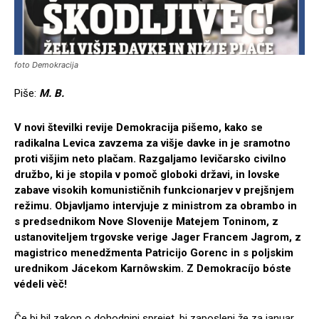
foto Demokracija
Piše:
M. B.
V novi številki revije Demokracija pišemo, kako se
radikalna Levica zavzema za višje davke in je sramotno
proti višjim neto plačam. Razgaljamo levičarsko civilno
družbo, ki je stopila v pomoč globoki državi, in lovske
zabave visokih komunističnih funkcionarjev v prejšnjem
režimu. Objavljamo intervjuje z ministrom za obrambo in
s predsednikom Nove Slovenije Matejem Toninom, z
ustanoviteljem trgovske verige Jager Francem Jagrom, z
magistrico menedžmenta Patricijo Gorenc in s poljskim
urednikom Jácekom Karnôwskim. Z Demokracíjo bóste
védeli vèč!
Če bi bil zakon o dohodnini sprejet, bi zaposleni že za januar