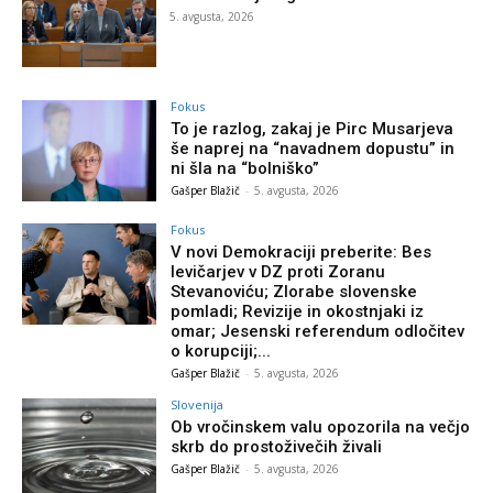
5. avgusta, 2026
Fokus
To je razlog, zakaj je Pirc Musarjeva
še naprej na “navadnem dopustu” in
ni šla na “bolniško”
Gašper Blažič
-
5. avgusta, 2026
Fokus
V novi Demokraciji preberite: Bes
levičarjev v DZ proti Zoranu
Stevanoviću; Zlorabe slovenske
pomladi; Revizije in okostnjaki iz
omar; Jesenski referendum odločitev
o korupciji;...
Gašper Blažič
-
5. avgusta, 2026
Slovenija
Ob vročinskem valu opozorila na večjo
skrb do prostoživečih živali
Gašper Blažič
-
5. avgusta, 2026