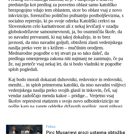
Fokus
Pirc Musarjevi grozi ustavna obtožba