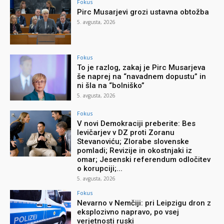
Fokus
Pirc Musarjevi grozi ustavna obtožba
5. avgusta, 2026
Fokus
To je razlog, zakaj je Pirc Musarjeva
še naprej na “navadnem dopustu” in
ni šla na “bolniško”
5. avgusta, 2026
Fokus
V novi Demokraciji preberite: Bes
levičarjev v DZ proti Zoranu
Stevanoviću; Zlorabe slovenske
pomladi; Revizije in okostnjaki iz
omar; Jesenski referendum odločitev
o korupciji;...
5. avgusta, 2026
Fokus
Nevarno v Nemčiji: pri Leipzigu dron z
eksplozivno napravo, po vsej
verjetnosti ruski