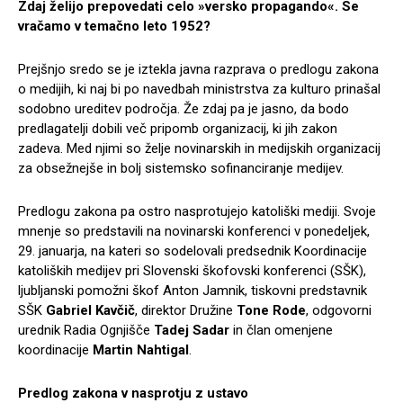
Zdaj želijo prepovedati celo »versko propagando«. Se
vračamo v temačno leto 1952?
Prejšnjo sredo se je iztekla javna razprava o predlogu zakona
o medijih, ki naj bi po navedbah ministrstva za kulturo prinašal
sodobno ureditev področja. Že zdaj pa je jasno, da bodo
predlagatelji dobili več pripomb organizacij, ki jih zakon
zadeva. Med njimi so želje novinarskih in medijskih organizacij
za obsežnejše in bolj sistemsko sofinanciranje medijev.
Predlogu zakona pa ostro nasprotujejo katoliški mediji. Svoje
mnenje so predstavili na novinarski konferenci v ponedeljek,
29. januarja, na kateri so sodelovali predsednik Koordinacije
katoliških medijev pri Slovenski škofovski konferenci (SŠK),
ljubljanski pomožni škof Anton Jamnik, tiskovni predstavnik
SŠK
Gabriel Kavčič
, direktor Družine
Tone Rode
, odgovorni
urednik Radia Ognjišče
Tadej Sadar
in član omenjene
koordinacije
Martin Nahtigal
.
Predlog zakona v nasprotju z ustavo