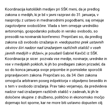
Koordinacija katoliških medijev pri SŠK meni, da je predlog
zakona o medijih, ki je bil v javni razpravi do 31. januarja, v
nasprotju z ustavo in mednarodnimi pogodbami, saj omejuje
zagotovljene svoboščine. Vlada s tem omejuje uredniško
avtonomijo, gospodarsko pobudo in versko svobodo, so
presodili na novinarski konferenci. Prepričani so, da predlog
zakona oži svobodo izražanja in
»nedopustno prek ustavnih
okvirov širi nadzor nad izražanjem različnih stališč v vseh
javnih medijih v državi«
, je poudaril Gabriel Kavčič iz SŠK.
Koordinacija je sicer pozvala vse medije, novinarje, urednike in
vse v medijskih poklicih, ki jih bo predlagani zakon prizadel, da
so do konca januarja svoje pripombe in pomisleke sporočili
pripravljavcem zakona. Prepričani so, da 34. člen zakona
omogoča arbitraren poseg inšpektorja v objavljeno besedilo in
s tem v svobodo izražanja. Prav tako verjamejo, da predvideva
nadzor nad izražanjem različnih stališč v zadevah, ki jih le
določene skupine z družbeno, politično in ekonomsko močjo
dojemajo kot sporne, kar ne more biti ustavno dopusten cilj.