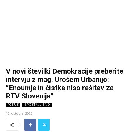
V novi številki Demokracije preberite
intervju z mag. Urošem Urbanijo:
“Enoumje in čistke niso rešitev za
RTV Slovenija”
FOKUS
IZPOSTAVLJENO
13. oktobra, 2023