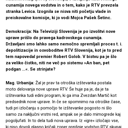
cunamija novega vodstva in o tem, kako je RTV prevzela
stranka Levica. Izognila se nisva niti početju vlade in
preiskovalne komisije, ki jo vodi Mojca Pašek Šetinc.
Demokracija: Na Televiziji Slovenija je po izvolitvi nove
uprave prišlo do pravega kadrovskega cunamija.
Državljani smo lahko samo nemočno spremljali proces t. i.
depolitizacije in osvoboditve RTV Slovenija, kot je to pred
tem napovedal premier Robert Golob. V bistvu pa je šlo
za veliko čistko, niti ne več po sistemu »An ban, pet
podgan …«. Se strinjate?
Mag. Urbanija:
Žal je prav ta otroška izštevanka postala
moto delovanja nove uprave RTV. Še huje pa je, da je ta
izštevanka tudi edini program, ki ga ima Zvezdan Martič kot
predsednik nove uprave. In če se spomnimo na otroške čase,
tudi pri izločanju s pomočjo te izštevanke pogosto ni šlo
samo za naključni vrstni red, ampak se je dalo mimogrede kaj
pogoljufati. In to dela tudi nova uprava. Iz »igre« izločajo vse,
ki niso dovolj glasno kričali zoper prejšnje vodstvo RTV skupaj