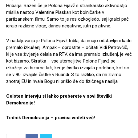
Hribarja. Razen če je Polona Fijavž s strankarsko aktivnostjo
mislila nastop Valentine Plaskan kot bolničarke v
partizanskem filmu. Samo to je res ozkogledo, saj igralci pač
igrajo različne vloge, danes negativne, jutri pozitivne.
V nadaljevanju je Polona Fijavž trdila, da imajo odstavljeni kadri
premalo izkušenj. Ampak – oprostite – očitati Vidi Petrovčič,
ki je vse življenje delala na RTV, da ima premalo izkušenj, je več
kot bizarno. Skratka – vse utemeljitve Polone Fijavž se
izkažejo za bizarne laži, ker je čistko izvajala podobno, kot so
se v 90. izvajale čistke v Ruandi. S to razliko, da mi živimo
znotraj EU in hvala Bogu ni prišlo še do fizičnega nasilja.
Celoten intervju si lahko preberete v novi številki
Demokracije!
Tednik Demokracija – pravica vedeti več!