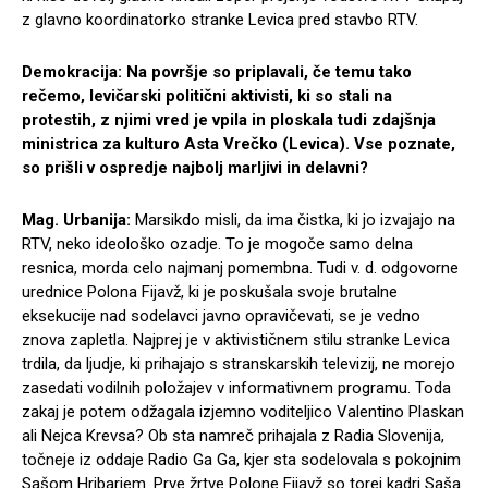
z glavno koordinatorko stranke Levica pred stavbo RTV.
Demokracija: Na površje so priplavali, če temu tako
rečemo, levičarski politični aktivisti, ki so stali na
protestih, z njimi vred je vpila in ploskala tudi zdajšnja
ministrica za kulturo Asta Vrečko (Levica). Vse poznate,
so prišli v ospredje najbolj marljivi in delavni?
Mag. Urbanija:
Marsikdo misli, da ima čistka, ki jo izvajajo na
RTV, neko ideološko ozadje. To je mogoče samo delna
resnica, morda celo najmanj pomembna. Tudi v. d. odgovorne
urednice Polona Fijavž, ki je poskušala svoje brutalne
eksekucije nad sodelavci javno opravičevati, se je vedno
znova zapletla. Najprej je v aktivističnem stilu stranke Levica
trdila, da ljudje, ki prihajajo s stranskarskih televizij, ne morejo
zasedati vodilnih položajev v informativnem programu. Toda
zakaj je potem odžagala izjemno voditeljico Valentino Plaskan
ali Nejca Krevsa? Ob sta namreč prihajala z Radia Slovenija,
točneje iz oddaje Radio Ga Ga, kjer sta sodelovala s pokojnim
Sašom Hribarjem. Prve žrtve Polone Fijavž so torej kadri Saša