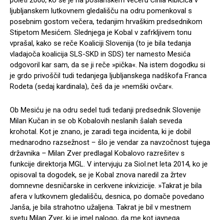
poleti 2000, ko se je na poslanskem večeru Cirila Ribičiča v
ljubljanskem lutkovnem gledališču na odru pomenkoval s
posebnim gostom večera, tedanjim hrvaškim predsednikom
Stipetom Mesićem. Slednjega je Kobal v zafrkljivem tonu
vprašal, kako se reče Koaliciji Slovenija (to je bila tedanja
vladajoča koalicija SLS-SKD in SDS) ter namesto Mesića
odgovoril kar sam, da se ji reče »pička«. Na istem dogodku si
je grdo privoščil tudi tedanjega ljubljanskega nadškofa Franca
Rodeta (sedaj kardinala), češ da je »nemški ovčar«.
Ob Mesiću je na odru sedel tudi tedanji predsednik Slovenije
Milan Kučan in se ob Kobalovih neslanih šalah seveda
krohotal. Kot je znano, je zaradi tega incidenta, ki je dobil
mednarodno razsežnost – šlo je vendar za navzočnost tujega
državnika – Milan Zver predlagal Kobalovo razrešitev s
funkcije direktorja MGL. V intervjuju za Siol.net leta 2014, ko je
opisoval ta dogodek, se je Kobal znova naredil za žrtev
domnevne desničarske in cerkvene inkvizicije. »Takrat je bila
afera v lutkovnem gledališču, desnica, po domače povedano
Janša, je bila strahotno užaljena. Takrat je bil v mestnem
svetu Milan Zver, ki je imel nalogo, da me kot javnega