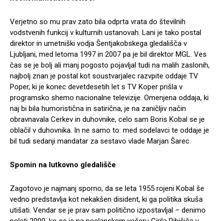
Verjetno so mu prav zato bila odprta vrata do številnih
vodstvenih funkcij v kulturnih ustanovah. Lani je tako postal
direktor in umetniški vodja Šentjakobskega gledališča v
Ljubljani, med letoma 1997 in 2007 pa je bil direktor MGL. Ves
čas se je bolj ali manj pogosto pojavljal tudi na malih zaslonih,
najbolj znan je postal kot soustvarjalec razvpite oddaje TV
Poper, ki je konec devetdesetih let s TV Koper prišla v
programsko shemo nacionalne televizije. Omenjena oddaja, ki
naj bi bila humoristična in satirična, je na zaničljiv način
obravnavala Cerkev in duhovnike, celo sam Boris Kobal se je
oblačil v duhovnika. In ne samo to: med sodelavci te oddaje je
bil tudi sedanji mandatar za sestavo vlade Marjan Šarec.
Spomin na lutkovno gledališče
Zagotovo je najmanj sporno, da se leta 1955 rojeni Kobal še
vedno predstavlja kot nekakšen disident, ki ga politika skuša
utišati. Vendar se je prav sam politično izpostavljal – denimo