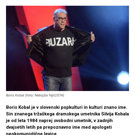
Boris Kobal (foto: Nebojša Tejić/STA)
Boris Kobal je v slovenski popkulturi in kulturi znano ime.
Sin znanega tržaškega dramskega umetnika Silvija Kobala
je od leta 1984 naprej svobodni umetnik, v zadnjih
dvajsetih letih pa prepoznavno ime med apologeti
neokomunistične levice.