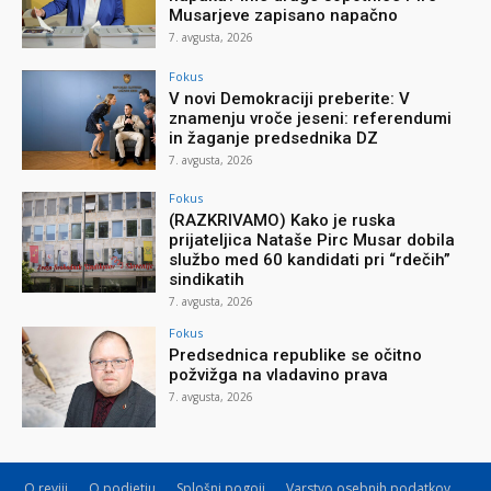
Musarjeve zapisano napačno
7. avgusta, 2026
Fokus
V novi Demokraciji preberite: V
znamenju vroče jeseni: referendumi
in žaganje predsednika DZ
7. avgusta, 2026
Fokus
(RAZKRIVAMO) Kako je ruska
prijateljica Nataše Pirc Musar dobila
službo med 60 kandidati pri “rdečih”
sindikatih
7. avgusta, 2026
Fokus
Predsednica republike se očitno
požvižga na vladavino prava
7. avgusta, 2026
O reviji
O podjetju
Splošni pogoji
Varstvo osebnih podatkov