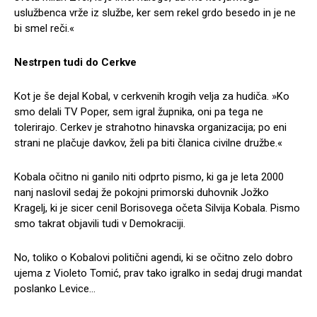
uslužbenca vrže iz službe, ker sem rekel grdo besedo in je ne
bi smel reči.«
Nestrpen tudi do Cerkve
Kot je še dejal Kobal, v cerkvenih krogih velja za hudiča. »Ko
smo delali TV Poper, sem igral župnika, oni pa tega ne
tolerirajo. Cerkev je strahotno hinavska organizacija; po eni
strani ne plačuje davkov, želi pa biti članica civilne družbe.«
Kobala očitno ni ganilo niti odprto pismo, ki ga je leta 2000
nanj naslovil sedaj že pokojni primorski duhovnik Jožko
Kragelj, ki je sicer cenil Borisovega očeta Silvija Kobala. Pismo
smo takrat objavili tudi v Demokraciji.
No, toliko o Kobalovi politični agendi, ki se očitno zelo dobro
ujema z Violeto Tomić, prav tako igralko in sedaj drugi mandat
poslanko Levice…