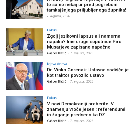
to samo nekaj ur pred pogrebom
tamkajšnjega priljubljenega župnika!
7. avgusta, 2026
Fokus
Zgolj jezikovni lapsus ali namerna
napaka? Ime druge sopotnice Pirc
Musarjeve zapisano napačno
Gašper Blažič
-
7. avgusta, 2026
Izjava dneva
Dr. Vinko Gorenak: Ustavno sodišče je
kot traktor povozilo ustavo
Gašper Blažič
-
7. avgusta, 2026
Fokus
V novi Demokraciji preberite: V
znamenju vroče jeseni: referendumi
in žaganje predsednika DZ
Gašper Blažič
-
7. avgusta, 2026