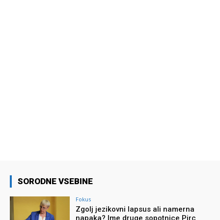
SORODNE VSEBINE
Fokus
Zgolj jezikovni lapsus ali namerna
napaka? Ime druge sopotnice Pirc