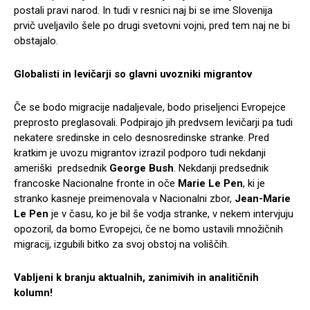
postali pravi narod. In tudi v resnici naj bi se ime Slovenija
prvič uveljavilo šele po drugi svetovni vojni, pred tem naj ne bi
obstajalo.
Globalisti in levičarji so glavni uvozniki migrantov
Če se bodo migracije nadaljevale, bodo priseljenci Evropejce
preprosto preglasovali. Podpirajo jih predvsem levičarji pa tudi
nekatere sredinske in celo desnosredinske stranke. Pred
kratkim je uvozu migrantov izrazil podporo tudi nekdanji
ameriški predsednik
George Bush
. Nekdanji predsednik
francoske Nacionalne fronte in oče
Marie Le Pen
, ki je
stranko kasneje preimenovala v Nacionalni zbor,
Jean-Marie
Le Pen
je v času, ko je bil še vodja stranke, v nekem intervjuju
opozoril, da bomo Evropejci, če ne bomo ustavili množičnih
migracij, izgubili bitko za svoj obstoj na voliščih.
Vabljeni k branju aktualnih, zanimivih in analitičnih
kolumn!