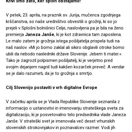
Krivi smo zato, ker sploh obstajamo!
V petek, 23. aprila, na praznik sv. Jurija, mučenca zgodnjega
krščanstva, so naše uredništvo obvestili o grožnji, ki so jo
prejeli v Splošni bolnišnici Celje, naslovljena pa je bila na ženo
premierja
Janeza Janše
, ki je kot zdravnica tam zaposlena.
Le malo zatem je grožnja istega pošiljatelja prispela tudi na
naš naslov. »Mi jo bomo zaklal ali sikiro obglavili otroke bomo
ubili da nebodo nasledniki države Slovenije. Jebem ti mater.«
Tako je zagrozil polpismen pošiljatelj, ki je verjetno pred
svojim dejanjem nagnil tudi kakšen kozarček preveč. A vendar
se je dalo razumeti, da je to grožnja s smrtjo.
Cilj Slovenijo postaviti v vrh digitalne Evrope
V začetku aprila se je Vlada Republike Slovenije seznanila z
informacijo o ustanovitvi in imenovanju strateškega sveta za
digitalizacijo, ki je posvetovalno telo predsednika vlade Janeza
Janše. V strateški svet je imenovala več deset vrhunskih
slovenskih strokovnjakov in poznavalcev razmer. Vodi jih