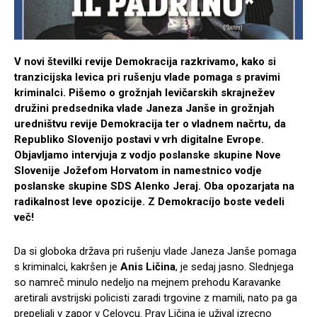
V novi številki revije Demokracija razkrivamo, kako si
tranzicijska levica pri rušenju vlade pomaga s pravimi
kriminalci. Pišemo o grožnjah levičarskih skrajnežev
družini predsednika vlade Janeza Janše in grožnjah
uredništvu revije Demokracija ter o vladnem načrtu, da
Republiko Slovenijo postavi v vrh digitalne Evrope.
Objavljamo intervjuja z vodjo poslanske skupine Nove
Slovenije Jožefom Horvatom in namestnico vodje
poslanske skupine SDS Alenko Jeraj. Oba opozarjata na
radikalnost leve opozicije. Z Demokracíjo boste vedeli
več!
Da si globoka država pri rušenju vlade Janeza Janše pomaga
s kriminalci, kakršen je
Anis Ličina
, je sedaj jasno. Slednjega
so namreč minulo nedeljo na mejnem prehodu Karavanke
aretirali avstrijski policisti zaradi trgovine z mamili, nato pa ga
prepeljali v zapor v Celovcu. Prav Ličina je užival izrecno