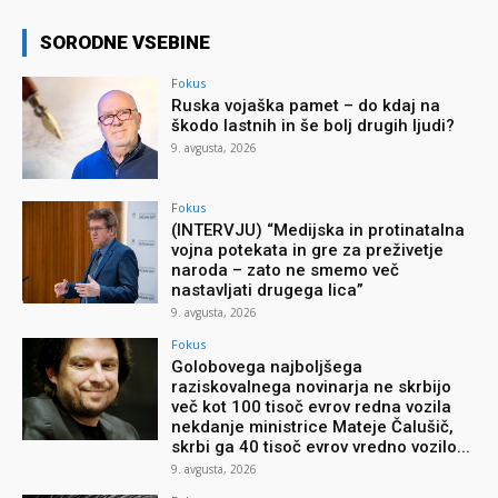
SORODNE VSEBINE
Fokus
Ruska vojaška pamet – do kdaj na
škodo lastnih in še bolj drugih ljudi?
9. avgusta, 2026
Fokus
(INTERVJU) “Medijska in protinatalna
vojna potekata in gre za preživetje
naroda – zato ne smemo več
nastavljati drugega lica”
9. avgusta, 2026
Fokus
Golobovega najboljšega
raziskovalnega novinarja ne skrbijo
več kot 100 tisoč evrov redna vozila
nekdanje ministrice Mateje Čalušič,
skrbi ga 40 tisoč evrov vredno vozilo...
9. avgusta, 2026