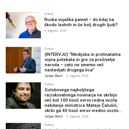
Fokus
Ruska vojaška pamet – do kdaj na
škodo lastnih in še bolj drugih ljudi?
9. avgusta, 2026
Fokus
(INTERVJU) “Medijska in protinatalna
vojna potekata in gre za preživetje
naroda – zato ne smemo več
nastavljati drugega lica”
Gašper Blažič
-
9. avgusta, 2026
Fokus
Golobovega najboljšega
raziskovalnega novinarja ne skrbijo
več kot 100 tisoč evrov redna vozila
nekdanje ministrice Mateje Čalušič,
skrbi ga 40 tisoč evrov vredno vozilo...
Gašper Blažič
-
9. avgusta, 2026
Fokus