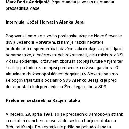
Mark Boris Andrijanič
, čigar mandat je vezan na mandat
predsednika vlade.
Intervjuja: Jožef Horvat in Alenka Jeraj
Pogovarjali smo se z vodjo poslanske skupine Nove Slovenije
(NSi)
Jožefom Horvatom
, ki nam je razkril nekatere
podrobnosti o spremembah davčne zakonodaje za podjetja in
posameznike, o načrtovani debirokratizaciji, delu ministrov NSi
v času epidemije, državnem zboru in stopnji kulture v njem ter
koaliciji pa tudi o zamenjavi predsednika državnega zbora. O
aktualnem družbenopolitičnem dogajanju v Sloveniji pa smo
se pogovarjali tudi s poslanko SDS
Alenko Jeraj
, ki je pred
dnevi postala tudi predsednica Ženskega odbora SDS.
Prelomen sestanek na Račjem otoku
V nedeljo, 28. aprila 1991, so se predsedniki Demosovih strank
in nekateri člani Demosove vlade sešli na Račjem otoku na
Brdu pri Kranju. Do sestanka je prišlo na pobudo Janeza