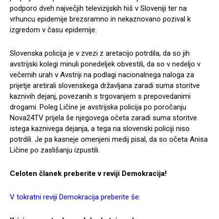
podporo dveh največjih televizijskih hiš v Sloveniji ter na
vrhuncu epidemije brezsramno in nekaznovano pozival k
izgredom v času epidemije.
Slovenska policija je v zvezi z aretacijo potrdila, da so jih
avstrijski kolegi minuli ponedeljek obvestili, da so v nedeljo v
večernih urah v Avstriji na podlagi nacionalnega naloga za
prijetje aretirali slovenskega državljana zaradi suma storitve
kaznivih dejanj, povezanih s trgovanjem s prepovedanimi
drogami. Poleg Ličine je avstrijska policija po poročanju
Nova24TV prijela še njegovega očeta zaradi suma storitve
istega kaznivega dejanja, a tega na slovenski policiji niso
potrdili. Je pa kasneje omenjeni medij pisal, da so očeta Anisa
Ličine po zaslišanju izpustili.
Celoten članek preberite v reviji Demokracija!
V tokratni reviji Demokracija preberite še: