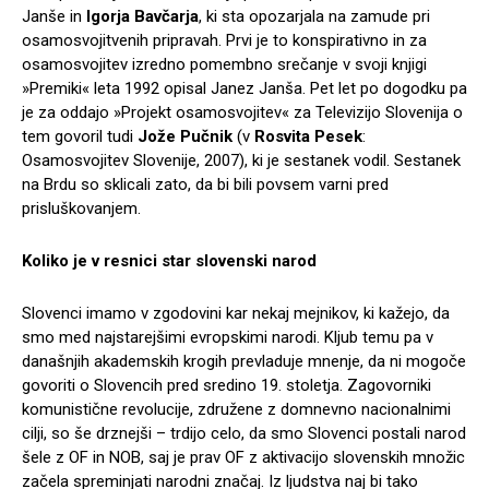
Janše in
Igorja Bavčarja
, ki sta opozarjala na zamude pri
osamosvojitvenih pripravah. Prvi je to konspirativno in za
osamosvojitev izredno pomembno srečanje v svoji knjigi
»Premiki« leta 1992 opisal Janez Janša. Pet let po dogodku pa
je za oddajo »Projekt osamosvojitev« za Televizijo Slovenija o
tem govoril tudi
Jože Pučnik
(v
Rosvita Pesek
:
Osamosvojitev Slovenije, 2007), ki je sestanek vodil. Sestanek
na Brdu so sklicali zato, da bi bili povsem varni pred
prisluškovanjem.
Koliko je v resnici star slovenski narod
Slovenci imamo v zgodovini kar nekaj mejnikov, ki kažejo, da
smo med najstarejšimi evropskimi narodi. Kljub temu pa v
današnjih akademskih krogih prevladuje mnenje, da ni mogoče
govoriti o Slovencih pred sredino 19. stoletja. Zagovorniki
komunistične revolucije, združene z domnevno nacionalnimi
cilji, so še drznejši – trdijo celo, da smo Slovenci postali narod
šele z OF in NOB, saj je prav OF z aktivacijo slovenskih množic
začela spreminjati narodni značaj. Iz ljudstva naj bi tako